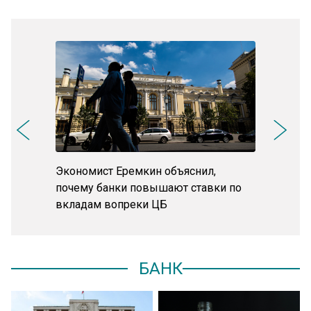
Экономист Еремкин объяснил,
В России 
почему банки повышают ставки по
банковски
вкладам вопреки ЦБ
дропперс
БАНК