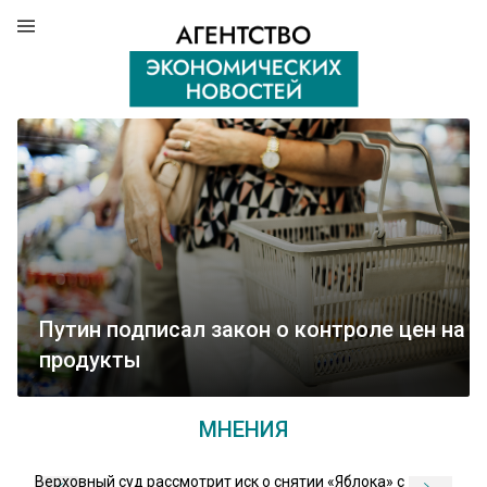
Путин подписал закон о контроле цен на
продукты
МНЕНИЯ
Верховный суд рассмотрит иск о снятии «Яблока» с
С