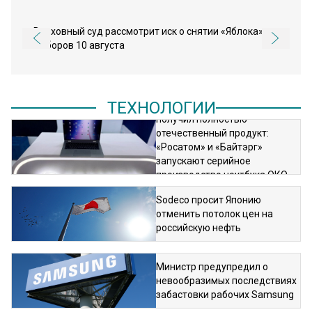
Верховный суд рассмотрит иск о снятии «Яблока» с
выборов 10 августа
ТЕХНОЛОГИИ
Рынок мобильных устройств
получил полностью
отечественный продукт:
«Росатом» и «Байтэрг»
запускают серийное
производство ноутбука ОКО
BOOK 5
Sodeco просит Японию
отменить потолок цен на
российскую нефть
Министр предупредил о
невообразимых последствиях
забастовки рабочих Samsung