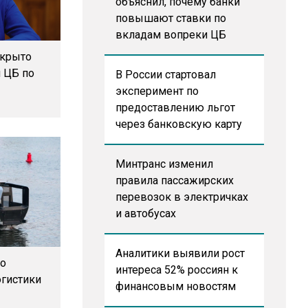
объяснил, почему банки
повышают ставки по
вкладам вопреки ЦБ
ткрыто
 ЦБ по
В России стартовал
эксперимент по
предоставлению льгот
через банковскую карту
Минтранс изменил
правила пассажирских
перевозок в электричках
и автобусах
Аналитики выявили рост
 о
интереса 52% россиян к
огистики
финансовым новостям