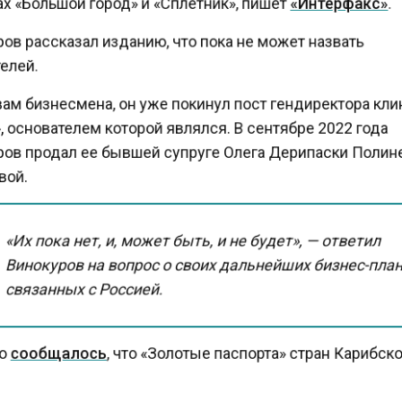
в рассказал изданию, что пока не может назвать
лей.
ам бизнесмена, он уже покинул пост гендиректора кл
 основателем которой являлся. В сентябре 2022 года
ов продал ее бывшей супруге Олега Дерипаски Поли
ой.
«Их пока нет, и, может быть, и не будет», — ответил
Винокуров на вопрос о своих дальнейших бизнес-пла
связанных с Россией.
о
сообщалось
, что «Золотые паспорта» стран Карибск
а подорожают из-за давления ЕС и США. С 30 июня ц