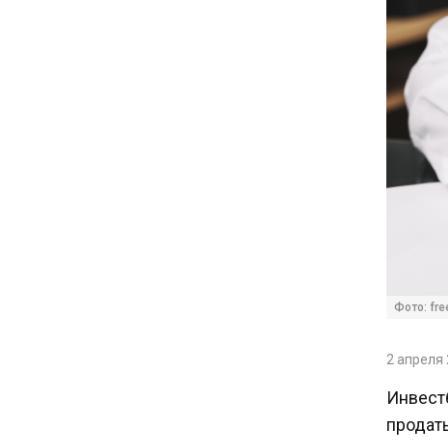
16:30
Минтранс изменил правила
пассажирских перевозок в
электричках и автобусах
14:30
Аналитики выявили рост
интереса 52% россиян к
финансовым новостям
Фото: freep
12:30
Депутат Григорьев призвал
2 апреля 2
заморозить цены на
авиабилеты и провоз багажа
Инвестб
продать 
11:41
ресурса