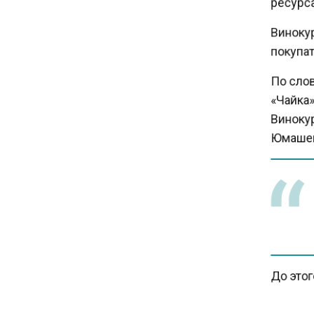
С 1 сентября семьи смогут
брать ипотечные каникулы
Винокуро
при рождении ребенка
покупате
По слов
17:45
«Чайка»,
Tesla рассматривает
возможность продажи
Винокур
бизнеса в Китае
Юмашев
16:00
Акции завода «Арарат»
Царукяна переданы
государству решением суда
14:43
До этог
Собянин: реновация стала
драйвером экономики
бассейн
России