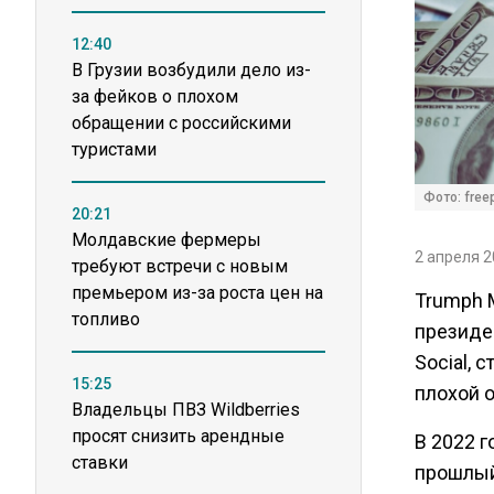
12:40
В Грузии возбудили дело из-
за фейков о плохом
обращении с российскими
туристами
Фото: free
20:21
Молдавские фермеры
2 апреля 2
требуют встречи с новым
премьером из-за роста цен на
Trumph M
топливо
президе
Social, 
15:25
плохой 
Владельцы ПВЗ Wildberries
просят снизить арендные
В 2022 г
ставки
прошлый