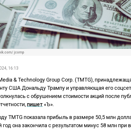
pik.com/ jcomp
024, 16:13
edia & Technology Group Corp. (TMTG), принадлежаща
нту США Дональду Трампу и управляющая его соцсет
столкнулась с обрушением стоимости акций после пу
отчетности,
пишет
«Ъ».
оду TMTG показала прибыль в размере 50,5 млн долла
 год она закончила с результатом минус 58 млн при 