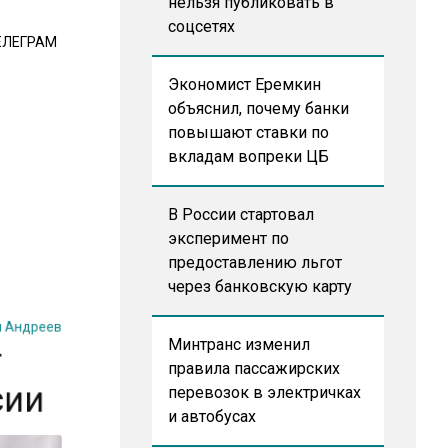
нельзя публиковать в
соцсетях
ЕЛЕГРАМ
Экономист Еремкин
объяснил, почему банки
повышают ставки по
вкладам вопреки ЦБ
В России стартовал
эксперимент по
предоставлению льгот
через банковскую карту
й Андреев
т
Минтранс изменил
сии
правила пассажирских
перевозок в электричках
и автобусах