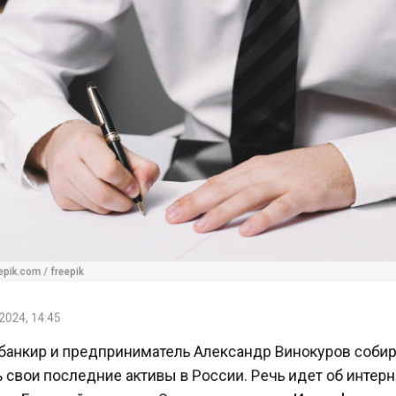
ik.com / freepik
024, 14:45
анкир и предприниматель Александр Винокуров соби
свои последние активы в России. Речь идет об интер
х «Большой город» и «Сплетник», пишет
«Интерфакс»
.