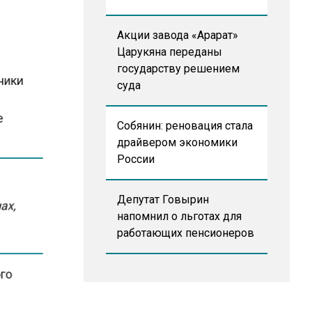
Акции завода «Арарат»
Царукяна переданы
государству решением
иники
суда
не
Собянин: реновация стала
драйвером экономики
России
Депутат Говырин
нах,
напомнил о льготах для
работающих пенсионеров
ого
ены в