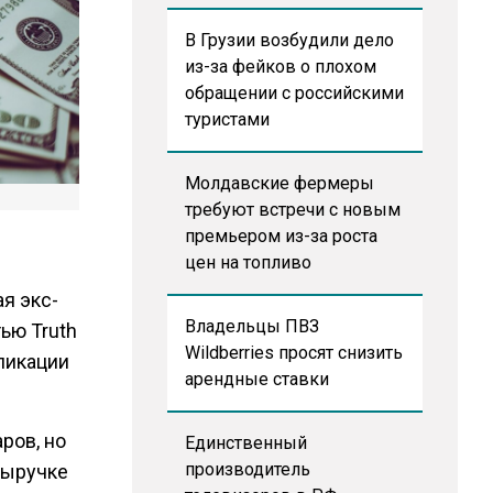
В Грузии возбудили дело
из-за фейков о плохом
обращении с российскими
туристами
Молдавские фермеры
требуют встречи с новым
премьером из-за роста
цен на топливо
я экс-
Владельцы ПВЗ
ью Truth
Wildberries просят снизить
бликации
арендные ставки
ров, но
Единственный
производитель
выручке