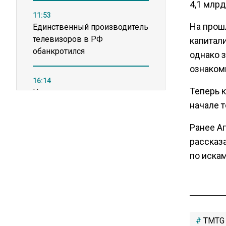
4,1 млрд
11:53
На прош
Единственный производитель
телевизоров в РФ
капитали
обанкротился
однако з
ознакоми
16:14
Теперь к
Новые правила оплаты
сверхурочной работы
начале т
вступают в силу с сентября
Ранее А
рассказ
12:32
по искам
Экспортеры ищут новые пути
вывоза зерна из-за проблем
в Черном море
20:46
TMTG
Временного поверенного РФ