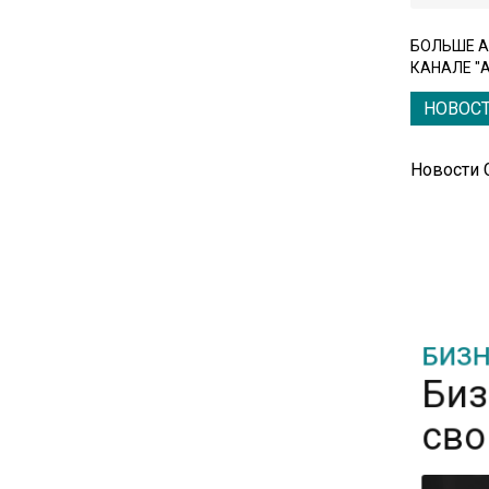
вызвали в МИД Швеции
БОЛЬШЕ А
КАНАЛЕ "
15:28
НОВОС
В МВД рассказали, что нельзя
публиковать в соцсетях
Новости
11:57
Экономист Еремкин
объяснил, почему банки
повышают ставки по
вкладам вопреки ЦБ
БИЗН
Биз
17:30
сво
В России стартовал
эксперимент по
предоставлению льгот через
банковскую карту