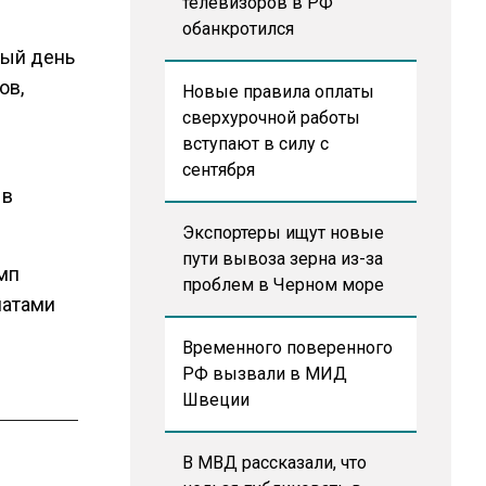
телевизоров в РФ
обанкротился
вый день
ов,
Новые правила оплаты
сверхурочной работы
вступают в силу с
сентября
 в
Экспортеры ищут новые
пути вывоза зерна из-за
амп
проблем в Черном море
латами
Временного поверенного
РФ вызвали в МИД
Швеции
В МВД рассказали, что