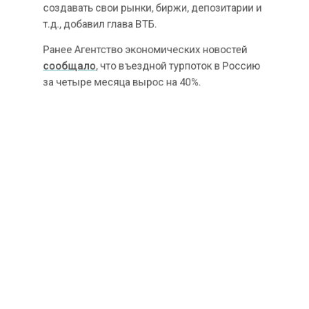
рынки Нью-Йорка и Лондона, необходимо
создавать свои рынки, биржи, депозитарии и
т.д., добавил глава ВТБ.
Ранее Агентство экономических новостей
сообщало
, что въездной турпоток в Россию
за четыре месяца вырос на 40%.
КОСТИН
ПЛАТЕЖИ
ТУРЦИЯ
БОЛЬШЕ АКТУАЛЬНЫХ НОВОСТЕЙ И ЭКСКЛЮЗИВНЫХ
ВИДЕО СМОТРИТЕ В ТЕЛЕГРАМ КАНАЛЕ "АГЕНТСТВО
ЭКОНОМИЧЕСКИХ НОВОСТЕЙ".
ПРИСОЕДИНЯЙТЕСЬ!
НОВОСТИ
ТЕЛЕГРАМ