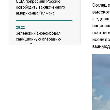
США попросили Россию
Соглаше
освободить заключенного
высокот
американца Гилмана
федерал
национа
20:22
поставо
Зеленский анонсировал
санкционную операцию
исследо
против России
взаимод
16:17
Новак прокомментировал
ситуацию с топливом на
независимых станциях
12:40
В Грузии возбудили дело из-
за фейков о плохом
обращении с российскими