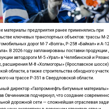
е материалы предприятия ранее применялись при
льстве ключевых транспортных объектов: трассы М-2
томобильных дорог М-7 «Волга», Р-258 «Байкал» и А-1
ла». В 2026 году запланированы поставки продукции
рукции автодороги М-5 «Урал» в Челябинской и Рязан
х, расширения М-8 «Холмогоры» (Ярославское шоссе)
ой области, а также строительства обходного участк
ого на трассе Р-351 в Свердловской области.
ьный директор «Газпромнефть-Битумные материалы»
ав Овчинников подчеркнул, что создание современн
ьной дорожной сети — сложнейшая отраслевая зада
яя нашу экспертизу в дорожном строительстве и