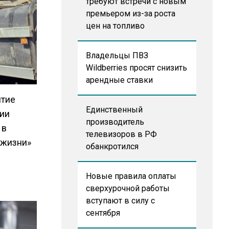
требуют встречи с новым
премьером из-за роста
цен на топливо
Владельцы ПВЗ
Wildberries просят снизить
арендные ставки
итие
Единственный
ии
производитель
 в
телевизоров в РФ
 жизни»
обанкротился
Новые правила оплаты
сверхурочной работы
вступают в силу с
сентября