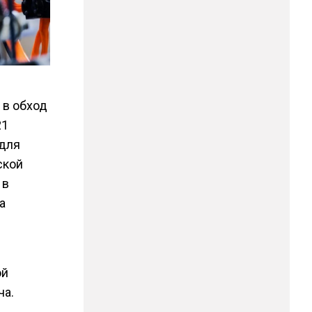
 в обход
21
 для
ской
 в
а
ой
ча.