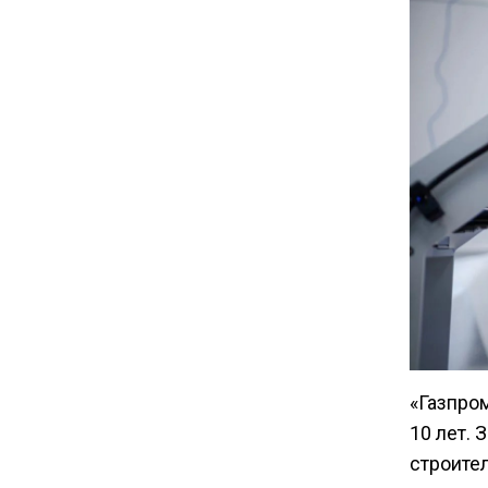
16:14
Новые правила оплаты
сверхурочной работы
вступают в силу с сентября
12:32
Экспортеры ищут новые пути
вывоза зерна из-за проблем
в Черном море
20:46
Временного поверенного РФ
вызвали в МИД Швеции
«Газпро
10 лет. 
15:28
строите
В МВД рассказали, что нельзя