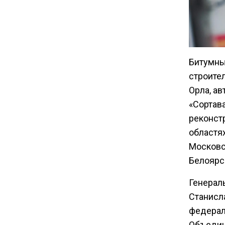
14:30
Аналитики выявили рост
интереса 52% россиян к
Битумны
финансовым новостям
строите
Орла, ав
«Сортава
реконст
областя
Московск
Белоярск
Генерал
Станисл
федерал
Объедин