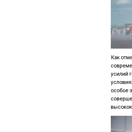
туристами
20:21
Молдавские фермеры
требуют встречи с новым
премьером из-за роста цен на
топливо
Как отм
совреме
15:25
усилий г
Владельцы ПВЗ Wildberries
условия
просят снизить арендные
ставки
особое 
соверше
высокок
11:53
Единственный производитель
телевизоров в РФ
обанкротился