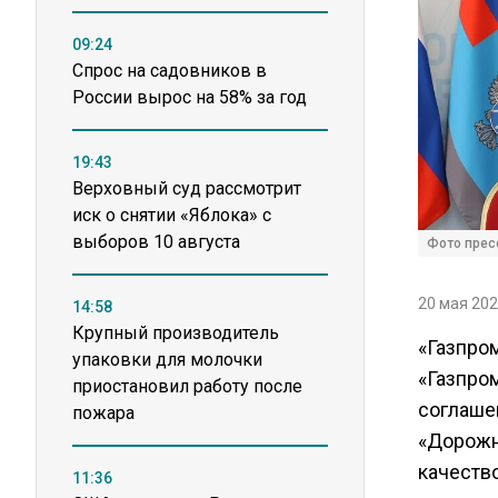
09:24
Спрос на садовников в
России вырос на 58% за год
19:43
Верховный суд рассмотрит
иск о снятии «Яблока» с
выборов 10 августа
Фото прес
20 мая 202
14:58
Крупный производитель
«Газпро
упаковки для молочки
«Газпро
приостановил работу после
соглаше
пожара
«Дорожно
качество
11:36