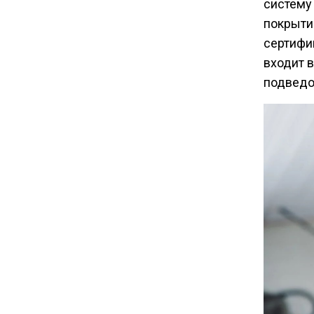
систему
публиковать в соцсетях
покрыти
сертифи
11:57
входит 
Экономист Еремкин
объяснил, почему банки
подведо
повышают ставки по
вкладам вопреки ЦБ
17:30
В России стартовал
эксперимент по
предоставлению льгот через
банковскую карту
16:30
Минтранс изменил правила
пассажирских перевозок в
электричках и автобусах