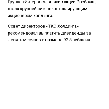
Группа «Интеррос», вложив акции Росбанка,
стала крупнейшим неконтролирующим
акционером холдинга.
Совет директоров «ТКС Холдинга»
рекомендовал выплатить дивиденды за
девять месяцев в размере 92,5 рубля на
акцию. На эти цели будет направлено 24,8
миллиарда рублей. Как сообщает
«Интерфакс», группа рассматривает
возможность перехода к ежеквартальным
выплатам дивидендов.
Ранее «ТКС Холдинг», включая Т-Банк и
другие свои компании, объявил о новой
дивидендной политике — выплате до 30%
чистой прибыли за год.