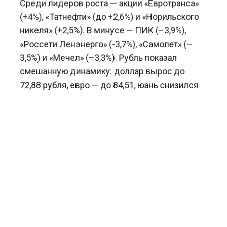
Среди лидеров роста — акции «Евротранса»
(+4%), «Татнефти» (до +2,6%) и «Норильского
никеля» (+2,5%). В минусе — ПИК (–3,9%),
«Россети Ленэнерго» (-3,7%), «Самолет» (–
3,5%) и «Мечел» (–3,3%). Рубль показал
смешанную динамику: доллар вырос до
72,88 рубля, евро — до 84,51, юань снизился
до 10,78.
Ранее «Агентство экономических новостей»
сообщало
, что президент США Дональд
Трамп одобрил разработку нового пакета
санкций против России.