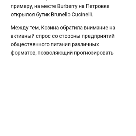
примеру, на месте Burberry на Петровке
открылся бутик Brunello Cucinelli.
Между тем, Козина обратила внимание на
активный спрос со стороны предприятий
общественного питания различных
форматов, позволяющий прогнозировать
дальнейшую положительную динамику на
рынке столичного стрит-ритейла.
Ранее «Коммерсантъ» сообщил, что 90%
российского рынка электроники и бытовой
техники в скором времени могут занять
китайские бренды
. Как отметило издание, с
февраля текущего года именно
производители из КНР стали лидерами
продаж в данной категории, обойдя при этом