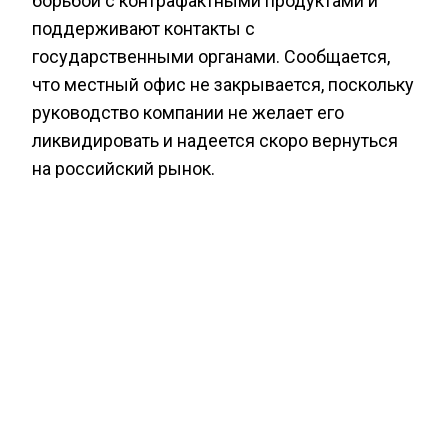
борьбой с контрафактными продуктами и
поддерживают контакты с
государственными органами. Сообщается,
что местный офис не закрывается, поскольку
руководство компании не желает его
ликвидировать и надеется скоро вернуться
на российский рынок.
Ранее сообщалось, что более половины
россиян нейтрально
относятся
к
возвращению западных брендов.
БОЛЬШЕ АКТУАЛЬНЫХ НОВОСТЕЙ И ЭКСКЛЮЗИВНЫХ
ВИДЕО СМОТРИТЕ В ТЕЛЕГРАМ КАНАЛЕ "АГЕНТСТВО