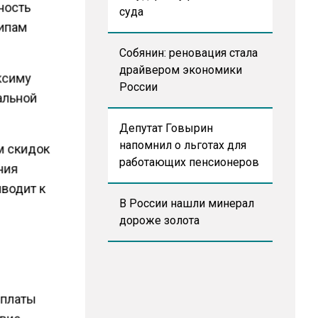
ность
суда
ципам
Собянин: реновация стала
драйвером экономики
аксиму
России
альной
Депутат Говырин
напомнил о льготах для
м скидок
работающих пенсионеров
ния
иводит к
В России нашли минерал
дороже золота
рплаты