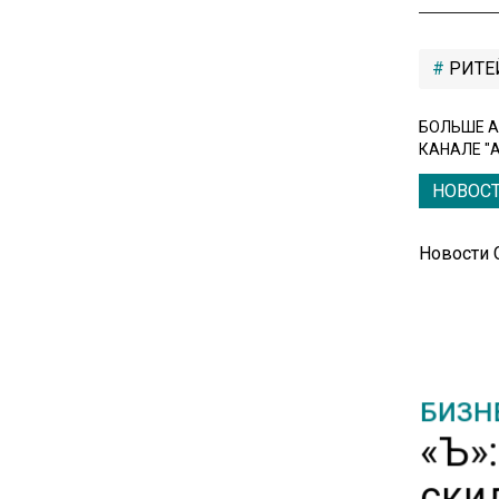
11:57
РИТЕ
Экономист Еремкин
объяснил, почему банки
БОЛЬШЕ А
повышают ставки по
КАНАЛЕ "
вкладам вопреки ЦБ
НОВОС
17:30
Новости
В России стартовал
эксперимент по
предоставлению льгот через
банковскую карту
16:30
БИЗН
Минтранс изменил правила
«Ъ»
пассажирских перевозок в
ски
электричках и автобусах