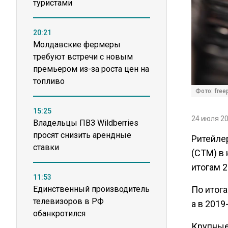
туристами
20:21
Молдавские фермеры
требуют встречи с новым
премьером из-за роста цен на
топливо
Фото: free
15:25
24 июля 20
Владельцы ПВЗ Wildberries
просят снизить арендные
Ритейле
ставки
(СТМ) в
итогам 2
11:53
Единственный производитель
По итог
телевизоров в РФ
а в 2019
обанкротился
Крупные