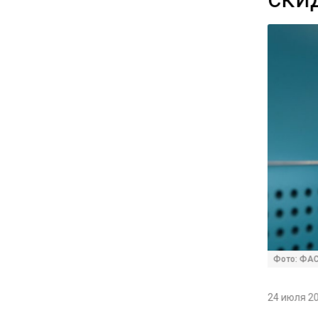
14:30
Аналитики выявили рост
интереса 52% россиян к
финансовым новостям
12:30
Депутат Григорьев призвал
заморозить цены на
авиабилеты и провоз багажа
11:41
С 1 сентября семьи смогут
брать ипотечные каникулы
Фото: ФА
при рождении ребенка
24 июля 20
17:45