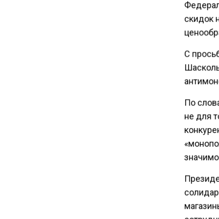
Федерал
Tesla рассматривает
возможность продажи
скидок 
бизнеса в Китае
ценообр
С просьб
16:00
Шасколь
Акции завода «Арарат»
Царукяна переданы
антимон
государству решением суда
По слов
не для т
14:43
конкурен
Собянин: реновация стала
«монопо
драйвером экономики
России
значимос
Президе
10:00
солидаре
Депутат Говырин напомнил о
магазин
льготах для работающих
пенсионеров