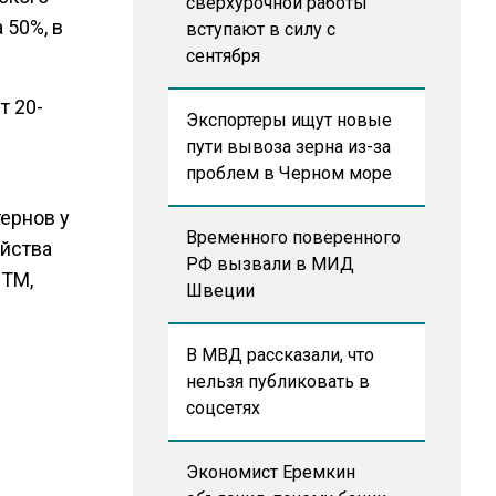
сверхурочной работы
 50%, в
вступают в силу с
сентября
т 20-
Экспортеры ищут новые
пути вывоза зерна из-за
проблем в Черном море
ернов у
Временного поверенного
ойства
РФ вызвали в МИД
СТМ,
Швеции
В МВД рассказали, что
нельзя публиковать в
соцсетях
Экономист Еремкин