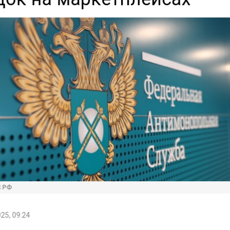
С РФ
25, 09:24