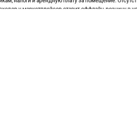
икам, налоги и арендную плату за помещение. Отсутс
асходов у маркетплейсов ставит оффлайн-розницу в 
ие.
ообщалось, что онлайн-ритейлеры
просят
не снижать 
тановки на НДС на «упрощенке».
ЕТПЛЕЙС
СКИДКА
ФАС
КТУАЛЬНЫХ НОВОСТЕЙ И ЭКСКЛЮЗИВНЫХ ВИДЕО СМОТРИТЕ В Т
АГЕНТСТВО ЭКОНОМИЧЕСКИХ НОВОСТЕЙ".
ПРИСОЕДИНЯЙТЕСЬ!
ТИ
ТЕЛЕГРАМ
 СМИ2