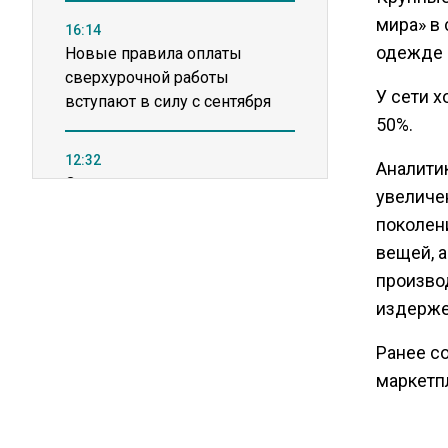
мира» в 
16:14
одежде и
Новые правила оплаты
сверхурочной работы
У сети 
вступают в силу с сентября
50%.
12:32
Аналити
Экспортеры ищут новые пути
увеличе
вывоза зерна из-за проблем
поколени
в Черном море
вещей, 
произво
20:46
издержек
Временного поверенного РФ
вызвали в МИД Швеции
Ранее с
маркетп
15:28
В МВД рассказали, что нельзя
публиковать в соцсетях