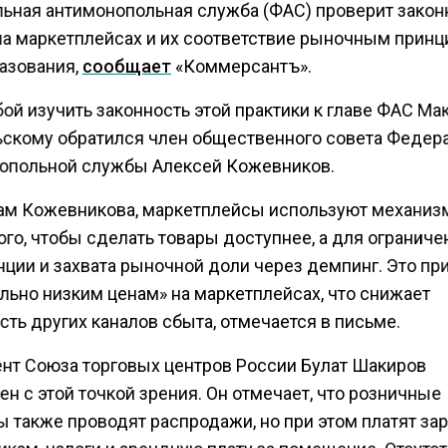
ьная антимонопольная служба (ФАС) проверит закон
на маркетплейсах и их соответствие рыночным прин
азования,
сообщает
«Коммерсантъ».
ой изучить законность этой практики к главе ФАС М
скому обратился член общественного совета Федер
опольной службы Алексей Кожевников.
ам Кожевникова, маркетплейсы используют механиз
ого, чтобы сделать товары доступнее, а для ограниче
ции и захвата рыночной доли через демпинг. Это пр
льно низким ценам» на маркетплейсах, что снижает
ть других каналов сбыта, отмечается в письме.
нт Союза торговых центров России Булат Шакиров
н с этой точкой зрения. Он отмечает, что розничные
ы также проводят распродажи, но при этом платят за