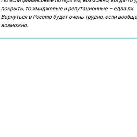
покрыть, то имиджевые и репутационные – едва ли.
Вернуться в Россию будет очень трудно, если вообщ
возможно.
ам Медведева, освободившиеся ниши уже заняты. С
сокие технологии можно заместить или позаимствова
этого, отечественные компании продолжают увеличи
производства. России предоставился «уникальный 
свои компетенции там, где их не было».
гентство экономических новостей
сообщало
, что М
на неспособность Европы преодолеть зависимость от
есурсов РФ.