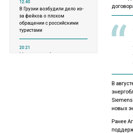
12:40
договор
В Грузии возбудили дело из-
за фейков о плохом
обращении с российскими
туристами
20:21
Молдавские фермеры
требуют встречи с новым
премьером из-за роста цен на
топливо
В август
энергоб
15:25
Siemens
Владельцы ПВЗ Wildberries
просят снизить арендные
новых э
ставки
Ранее А
поддерж
11:53