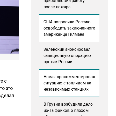
приостановил работу
после пожара
США попросили Россию
освободить заключенного
американца Гилмана
Зеленский анонсировал
санкционную операцию
против России
Новак прокомментировал
е с
ситуацию с топливом на
то это
независимых станциях
сделал
В Грузии возбудили дело
из-за фейков о плохом