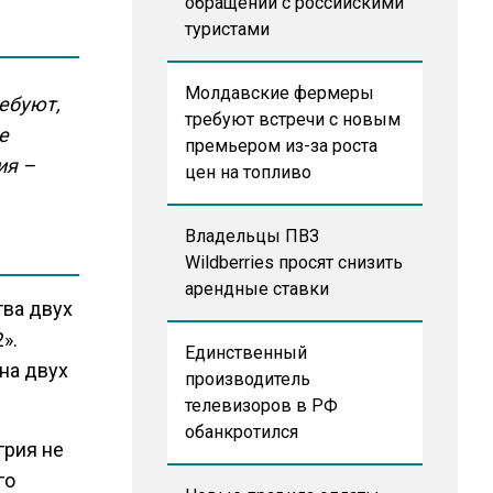
обращении с российскими
туристами
Молдавские фермеры
ебуют,
требуют встречи с новым
е
премьером из-за роста
ия –
цен на топливо
Владельцы ПВЗ
Wildberries просят снизить
арендные ставки
тва двух
».
Единственный
на двух
производитель
телевизоров в РФ
обанкротился
нгрия не
го