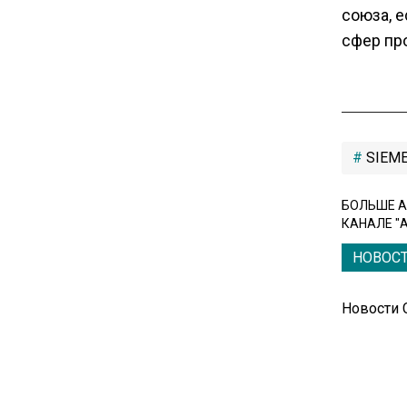
союза, е
Единственный производитель
телевизоров в РФ
сфер пр
обанкротился
16:14
Новые правила оплаты
сверхурочной работы
SIEM
вступают в силу с сентября
БОЛЬШЕ А
КАНАЛЕ "
12:32
Экспортеры ищут новые пути
НОВОС
вывоза зерна из-за проблем
в Черном море
Новости
20:46
Временного поверенного РФ
вызвали в МИД Швеции