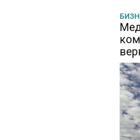
БИЗН
15:28
Мед
В МВД рассказали, что нельзя
публиковать в соцсетях
ком
вер
11:57
Экономист Еремкин
объяснил, почему банки
повышают ставки по
вкладам вопреки ЦБ
17:30
В России стартовал
эксперимент по
предоставлению льгот через
банковскую карту