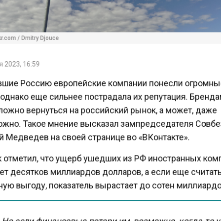
r.com / Dmitry Djouce
 2023, 16:59
шие Россию европейские компании понесли огромн
 однако еще сильнее пострадала их репутация. Бренд
ложно вернуться на российский рынок, а может, даже
жно. Такое мнение высказал зампредседателя Совб
 Медведев на своей странице во «ВКонтакте».
 отметил, что ущерб ушедших из РФ иностранных ко
ет десятков миллиардов долларов, а если еще считат
ую выгоду, показатель вырастает до сотен миллиард
Но если финансовые потери им, возможно, когда-то 