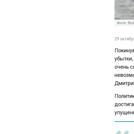
16:30
Минтранс изменил правила
пассажирских перевозок в
Фото: flick
электричках и автобусах
29 октября
14:30
Покинув
Аналитики выявили рост
интереса 52% россиян к
убытки,
финансовым новостям
очень с
невозмо
12:30
Дмитрий
Депутат Григорьев призвал
Политик
заморозить цены на
авиабилеты и провоз багажа
достига
упущенн
11:41
С 1 сентября семьи смогут
брать ипотечные каникулы