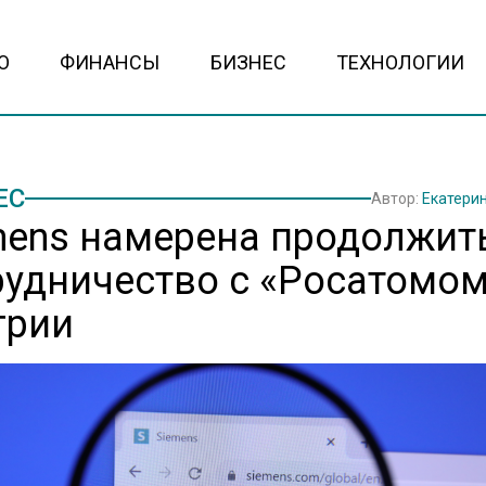
О
ФИНАНСЫ
БИЗНЕС
ТЕХНОЛОГИИ
ЕС
Автор:
Екатери
mens намерена продолжит
рудничество с «Росатомом
грии