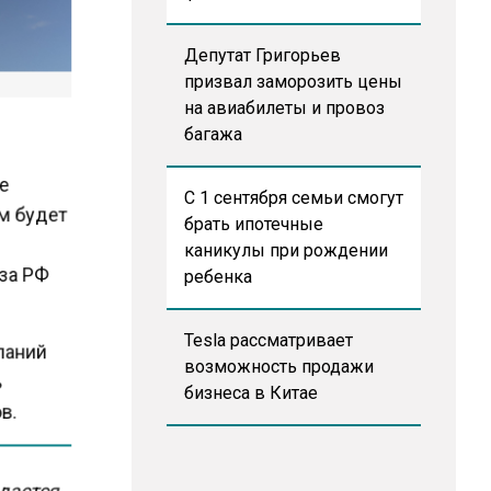
Депутат Григорьев
призвал заморозить цены
на авиабилеты и провоз
багажа
ые
С 1 сентября семьи смогут
ам будет
брать ипотечные
каникулы при рождении
еза РФ
ребенка
Tesla рассматривает
мпаний
возможность продажи
ь
бизнеса в Китае
ов.
удастся