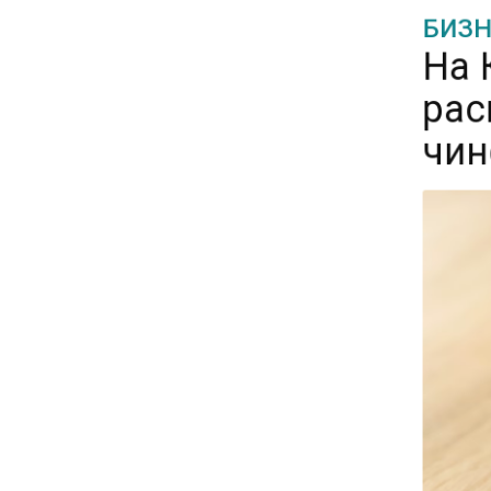
БИЗН
На 
15:25
рас
Владельцы ПВЗ Wildberries
просят снизить арендные
чин
ставки
11:53
Единственный производитель
телевизоров в РФ
обанкротился
16:14
Новые правила оплаты
сверхурочной работы
вступают в силу с сентября
12:32