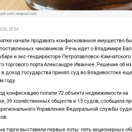
pik.com/ rawpixel.com
26, 20:54
атке начали продавать конфискованное имущество 
оставленных чиновников. Речь идет о Владимире Бал
баре и экс-гендиректоре Петропавловск-Камчатског
о торгового порта Александре Иванчее. Решение об 
 в доход государства принял суд во Владивостоке ещ
 году.
од конфискацию попали 72 объекта недвижимости на
е, 39 хозяйственных обществ и 15 судов, сообщила п
регионального Управления Федеральной службы суд
ов.
на торги выставили первые лоты: пять акционерных о