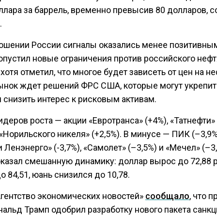
оллара за баррель, временно превысив 80 долларов, 
.
ношении России сигналы оказались менее позитивны
опустил новые ограничения против российского нефт
 хотя отметил, что многое будет зависеть от цен на не
ынок ждет решений ФРС США, которые могут укрепит
 снизить интерес к рисковым активам.
деров роста — акции «Евротранса» (+4%), «Татнефти»
 «Норильского никеля» (+2,5%). В минусе — ПИК (–3,9%
 Ленэнерго» (-3,7%), «Самолет» (–3,5%) и «Мечел» (–3,
оказал смешанную динамику: доллар вырос до 72,88 р
о 84,51, юань снизился до 10,78.
Агентство экономических новостей»
сообщало
, что 
альд Трамп одобрил разработку нового пакета санкц