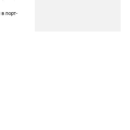
е
 в порт-
адвокат
ает
ЕЛЕГРАМ