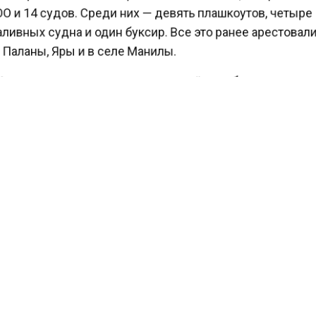
 и 14 судов. Среди них — девять плашкоутов, четыр
ивных судна и один буксир. Все это ранее арестовали
Паланы, Яры и в селе Манилы.
Агентство экономических новостей»
сообщало
, что 
 пояснил, что арест имущества релокантов не означ
ацию, а лишь временно ограничивает распоряжение
и.
ЕСТВО
НЕДВИЖИМОСТЬ
СУД
ТОРГИ
КТУАЛЬНЫХ НОВОСТЕЙ И ЭКСКЛЮЗИВНЫХ ВИДЕО СМОТРИТЕ В Т
АГЕНТСТВО ЭКОНОМИЧЕСКИХ НОВОСТЕЙ".
ПРИСОЕДИНЯЙТЕСЬ!
ТИ
ТЕЛЕГРАМ