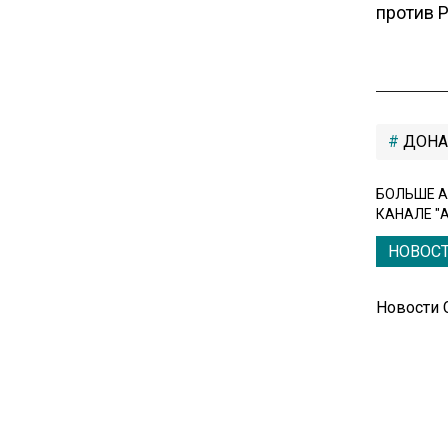
против 
16:17
Новак прокомментировал
ситуацию с топливом на
независимых станциях
ДОНА
12:40
БОЛЬШЕ А
В Грузии возбудили дело из-
КАНАЛЕ "
за фейков о плохом
НОВОС
обращении с российскими
туристами
Новости
20:21
Молдавские фермеры
требуют встречи с новым
премьером из-за роста цен на
топливо