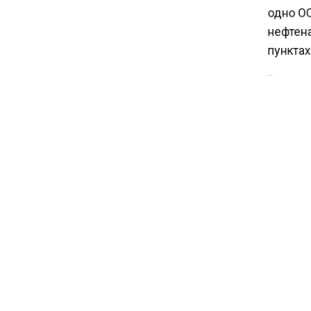
одно ООО
17:30
нефтенал
В России стартовал
пунктах 
эксперимент по
предоставлению льгот через
Ранее «
банковскую карту
Чанышев
конфиск
активам
ИМУЩ
БОЛЬШЕ А
КАНАЛЕ "
НОВОС