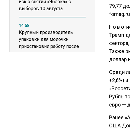
иск о снятии «Яблока» с
79,77 д
выборов 10 августа
fomag.ru
14:58
Но в от
Крупный производитель
Трамп д
упаковки для молочки
сектора,
приостановил работу после
Также р
пожара
доллар и
11:36
Среди ли
США попросили Россию
+2,6%) и
освободить заключенного
«Россети
американца Гилмана
Рубль п
евро — д
20:22
Зеленский анонсировал
Ранее «
санкционную операцию
США Дон
против России