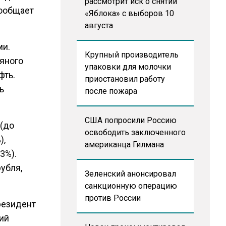
рассмотрит иск о снятии
сообщает
«Яблока» с выборов 10
августа
ми.
Крупный производитель
яного
упаковки для молочки
фть.
приостановил работу
ь
после пожара
США попросили Россию
 (до
освободить заключенного
),
американца Гилмана
3%).
убля,
Зеленский анонсировал
санкционную операцию
против России
президент
ий