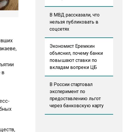
В МВД рассказали, что
нельзя публиковать в
соцсетях
бывших
акаеве,
Экономист Еремкин
объяснил, почему банки
о
повышают ставки по
изъятии
вкладам вопреки ЦБ
е в
В России стартовал
эксперимент по
предоставлению льгот
ресс-
через банковскую карту
ебных
бществ,