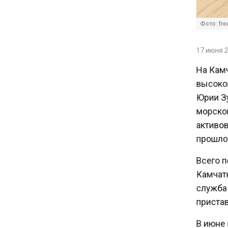
Экспортеры ищут новые пути
вывоза зерна из-за проблем
Фото: free
в Черном море
17 июня 20
20:46
На Камч
Временного поверенного РФ
высокоп
вызвали в МИД Швеции
Юрии Зу
морског
15:28
активов
В МВД рассказали, что нельзя
прошлом
публиковать в соцсетях
Всего п
11:57
Камчатк
Экономист Еремкин
служба 
объяснил, почему банки
пристав
повышают ставки по
вкладам вопреки ЦБ
В июне 