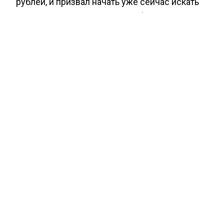
рублей, и призвал начать уже сейчас искать
источники покрытия этого дефицита.
Республика Татарстан сталкивается с
вызовом обеспечения стабильности
бюджетной системы в условиях снижения
поступлений от налога на прибыль.
Ранее Агентство экономических новостей
информировало
, что московские квартиры с
платными парковками поблизости стоят
дороже на 8%.
НАЛОГ НА ПРИБЫЛЬ
СНИЖЕНИЕ