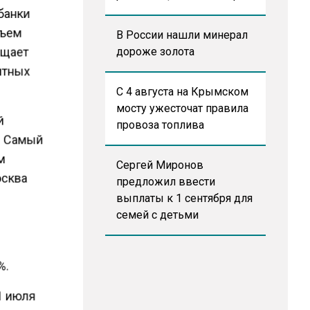
 банки
бъем
В России нашли минерал
бщает
дороже золота
итных
С 4 августа на Крымском
мосту ужесточат правила
й
провоза топлива
я. Самый
им
Сергей Миронов
осква
предложил ввести
выплаты к 1 сентября для
семей с детьми
%.
 1 июля