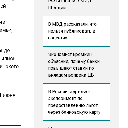
РФ вызвали в МИД
вой
Швеции
 не
В МВД рассказали, что
емьи,
нельзя публиковать в
соцсетях
онде
Экономист Еремкин
нились
объяснил, почему банки
инского
повышают ставки по
и
вкладам вопреки ЦБ
В России стартовал
 1 июня
эксперимент по
предоставлению льгот
через банковскую карту