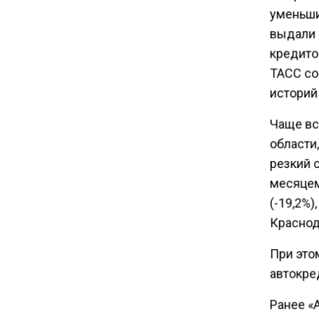
драйвером экономики
уменьшил
России
выдали 
кредито
10:00
ТАСС со
Депутат Говырин напомнил о
историй
льготах для работающих
пенсионеров
Чаще вс
области,
09:18
резкий 
В России нашли минерал
месяцем
дороже золота
(-19,2%)
Краснода
19:39
С 4 августа на Крымском
При это
мосту ужесточат правила
автокред
провоза топлива
Ранее «