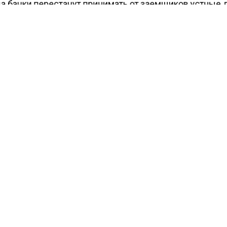
да банки перестанут принимать от заемщиков устные
ах и начнут требовать подтверждения.
КРЕДИТЫ
АВТОРЫНОК
СТАТИСТИКА
КТУАЛЬНЫХ НОВОСТЕЙ И ЭКСКЛЮЗИВНЫХ ВИДЕО СМОТРИТЕ В Т
АГЕНТСТВО ЭКОНОМИЧЕСКИХ НОВОСТЕЙ".
ПРИСОЕДИНЯЙТЕСЬ!
ТИ
ТЕЛЕГРАМ
 СМИ2