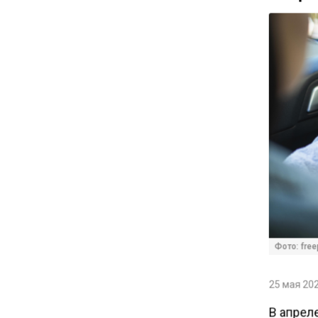
11:41
С 1 сентября семьи смогут
брать ипотечные каникулы
при рождении ребенка
17:45
Tesla рассматривает
возможность продажи
бизнеса в Китае
16:00
Акции завода «Арарат»
Царукяна переданы
Фото: freep
государству решением суда
25 мая 202
14:43
Собянин: реновация стала
В апрел