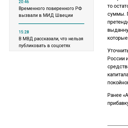
20:46
то оста
Временного поверенного РФ
суммы. 
вызвали в МИД Швеции
претендо
выданну
15:28
которые
В МВД рассказали, что нельзя
публиковать в соцсетях
Уточнит
России 
11:57
средств
Экономист Еремкин
капитала
объяснил, почему банки
покойног
повышают ставки по
вкладам вопреки ЦБ
Ранее «
прибавку
17:30
В России стартовал
эксперимент по
предоставлению льгот через