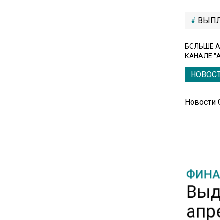
банковскую карту
ВЫП
16:30
БОЛЬШЕ А
Минтранс изменил правила
КАНАЛЕ "
пассажирских перевозок в
электричках и автобусах
НОВОС
Новости
14:30
Аналитики выявили рост
интереса 52% россиян к
финансовым новостям
12:30
ФИНА
Депутат Григорьев призвал
Выд
заморозить цены на
авиабилеты и провоз багажа
апр