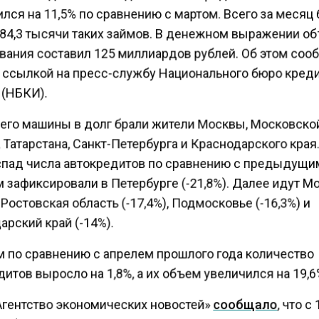
ся на 11,5% по сравнению с мартом. Всего за месяц
84,3 тысячи таких займов. В денежном выражении о
вания составил 125 миллиардов рублей. Об этом соо
 ссылкой на пресс-службу Национального бюро кред
 (НБКИ).
его машины в долг брали жители Москвы, Московско
 Татарстана, Санкт-Петербурга и Краснодарского кра
спад числа автокредитов по сравнению с предыдущ
 зафиксировали в Петербурге (-21,8%). Далее идут М
, Ростовская область (-17,4%), Подмосковье (-16,3%) и
рский край (-14%).
м по сравнению с апрелем прошлого года количество
итов выросло на 1,8%, а их объем увеличился на 19,6
Агентство экономических новостей»
сообщало
, что с