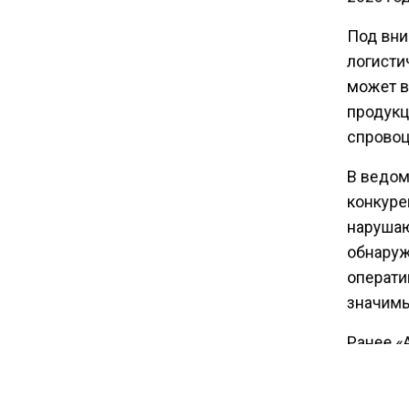
14:30
Аналитики выявили рост
Под вни
интереса 52% россиян к
логисти
финансовым новостям
может в
продукц
12:30
спровоц
Депутат Григорьев призвал
заморозить цены на
В ведом
авиабилеты и провоз багажа
конкуре
нарушаю
11:41
обнаруж
С 1 сентября семьи смогут
операти
брать ипотечные каникулы
значимы
при рождении ребенка
Ранее «
17:45
отказал
Tesla рассматривает
возможность продажи