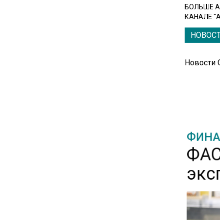
БОЛЬШЕ А
Новые правила оплаты
КАНАЛЕ "
сверхурочной работы
вступают в силу с сентября
НОВОС
12:32
Новости
Экспортеры ищут новые пути
вывоза зерна из-за проблем
в Черном море
20:46
ФИНА
Временного поверенного РФ
ФАС
вызвали в МИД Швеции
экс
15:28
В МВД рассказали, что нельзя
публиковать в соцсетях