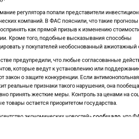
мание регулятора попали представители инвестицио
ческих компаний. В ФАС пояснили, что такие прогноз
оспринять как прямой призыв к изменению стоимост
ии. Кроме того, подобные высказывания способны
ировать у покупателей необоснованный ажиотажный 
стве предупредили, что любые согласованные дейс
нтов, которые ведут к установлению или поддержани
т закон о защите конкуренции. Если антимонопольна
ит реальные признаки такого нарушения, она пообещ
вно принять жесткие меры. Контроль за ценами на с
е товары остается приоритетом государства.
Агентство экономических новостей»
сообщало
, что 
ась поддерживать новую модель торговли Минпромто