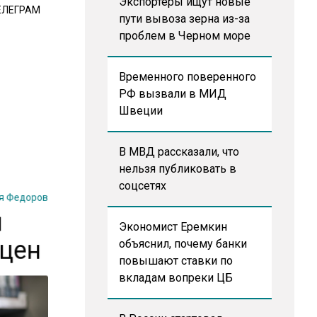
Экспортеры ищут новые
ЕЛЕГРАМ
пути вывоза зерна из-за
проблем в Черном море
Временного поверенного
РФ вызвали в МИД
Швеции
В МВД рассказали, что
нельзя публиковать в
соцсетях
я Федоров
я
Экономист Еремкин
 цен
объяснил, почему банки
повышают ставки по
вкладам вопреки ЦБ