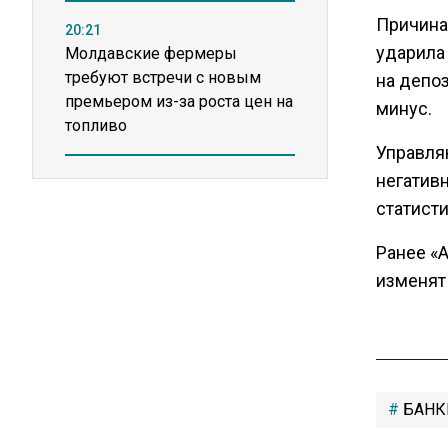
Причина
20:21
ударила
Молдавские фермеры
требуют встречи с новым
на депо
премьером из-за роста цен на
минус.
топливо
Управля
негатив
15:25
Владельцы ПВЗ Wildberries
статисти
просят снизить арендные
Ранее «
ставки
изменят
11:53
Единственный производитель
телевизоров в РФ
обанкротился
БАНК
16:14