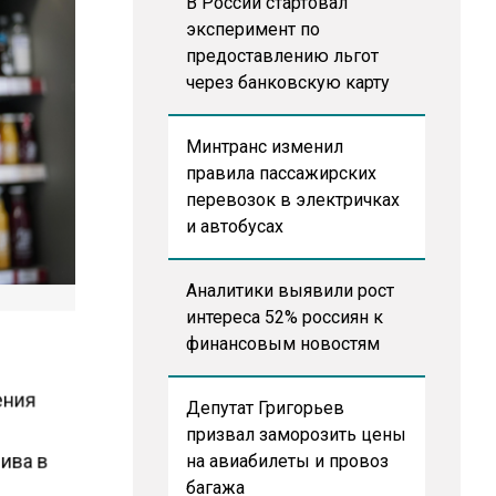
В России стартовал
эксперимент по
предоставлению льгот
через банковскую карту
Минтранс изменил
правила пассажирских
перевозок в электричках
и автобусах
Аналитики выявили рост
интереса 52% россиян к
финансовым новостям
ения
Депутат Григорьев
о
призвал заморозить цены
ива в
на авиабилеты и провоз
багажа