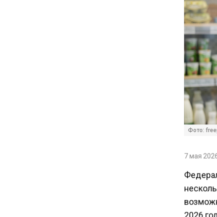
11:57
Экономист Еремкин
объяснил, почему банки
повышают ставки по
вкладам вопреки ЦБ
17:30
В России стартовал
эксперимент по
предоставлению льгот через
Фото: free
банковскую карту
7 мая 2026
16:30
Минтранс изменил правила
Федерал
пассажирских перевозок в
несколь
электричках и автобусах
возможн
2026 год