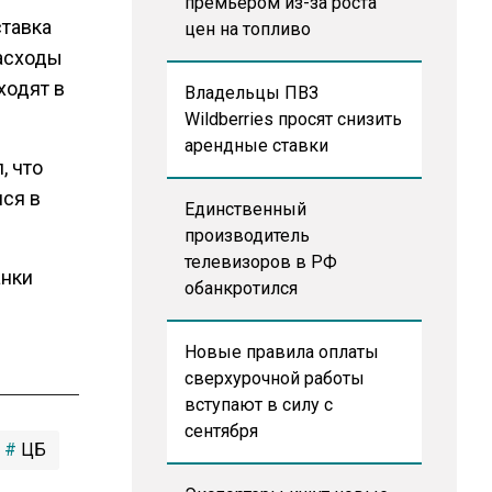
премьером из-за роста
ставка
цен на топливо
расходы
ходят в
Владельцы ПВЗ
Wildberries просят снизить
арендные ставки
, что
ся в
Единственный
производитель
телевизоров в РФ
анки
обанкротился
Новые правила оплаты
сверхурочной работы
вступают в силу с
сентября
ЦБ