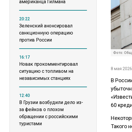
американца Гилмана
20:22
Зеленский анонсировал
санкционную операцию
против России
Фото: Общ
16:17
Новак прокомментировал
8 мая 2026
ситуацию с топливом на
независимых станциях
В Росси
убыточн
12:40
«Извести
В Грузии возбудили дело из-
60 кред
за фейков о плохом
обращении с российскими
Некоторы
туристами
Такого н