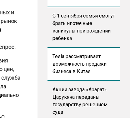
нных и
С 1 сентября семьи смогут
ы рынок
брать ипотечные
и
каникулы при рождении
ребенка
спрос.
Tesla рассматривает
твия
возможность продажи
ю цен,
бизнеса в Китае
я служба
ала
Акции завода «Арарат»
оциально
Царукяна переданы
государству решением
суда
ФАС
рга.