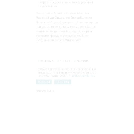
Роман Абрамович решил разделить $5,45
млрд от продажи «Челси» между русскими
и украинцами
Также ранее Агентство Экономических
Новостей
сообщало
, что блогер Валерия
Чекалина (Лерчек), которая сейчас находится
под следствием по делу о неуплате налогов
и отмывании денежных средств, впервые
раскрыла правду о доходах в YouTube-
интервью Вячеславу Манучарову.
ЗАРПЛАТА
КРЕДИТ
УКРАИНА
БОЛЬШЕ АКТУАЛЬНЫХ НОВОСТЕЙ И ЭКСКЛЮЗИВНЫХ
ВИДЕО СМОТРИТЕ В ТЕЛЕГРАМ КАНАЛЕ "АГЕНТСТВО