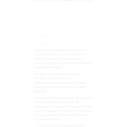
Всемирного банка, средства направят на
выплату заработных плат работникам
госорганов и педагогам. Об этом сообщили в
украинском Минфине.
«Сегодня… в госбюджет Украины от
Всемирного банка поступило
финансирование в размере 63 млн евро», —
цитирует сообщение министерства
РИА
Новости.
В Минфине РФ также добавили, что средства
планируют направить на частичное
возмещение расходов госбюджета на оплату
труда сотрудников государственных органов
и педагогических работников за февраль и
март текущего года.