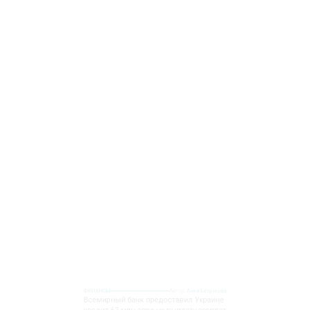
ФИНАНСЫ
Автор:
Анна Безрукова
Всемирный банк предоставил Украине
кредит 63 млн евро на выплату зарплат
Фото: freepik.com
19 июня 2023, 16:43
Украина получила кредит 63 млн евро от