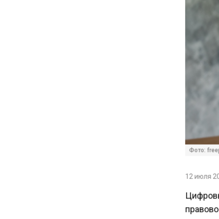
16:30
Минтранс изменил правила
пассажирских перевозок в
электричках и автобусах
14:30
Аналитики выявили рост
интереса 52% россиян к
финансовым новостям
12:30
Фото: free
Депутат Григорьев призвал
заморозить цены на
12 июля 20
авиабилеты и провоз багажа
Цифровы
правово
11:41