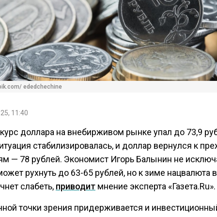
pik.com/ ededchechine
25, 11:40
курс доллара на внебирживом рынке упал до 73,9 ру
итуация стабилизировалась, и доллар вернулся к пр
ям — 78 рублей. Экономист Игорь Балынин не исключа
ожет рухнуть до 63-65 рублей, но к зиме нацвалюта 
чнет слабеть,
приводит
мнение эксперта «Газета.Ru».
чной точки зрения придерживается и инвестиционны