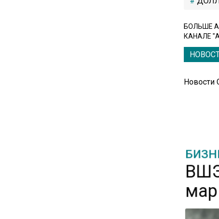
ДОЛЛ
вызвали в МИД Швеции
БОЛЬШЕ А
КАНАЛЕ "
15:28
В МВД рассказали, что нельзя
НОВОС
публиковать в соцсетях
Новости
11:57
Экономист Еремкин
объяснил, почему банки
повышают ставки по
вкладам вопреки ЦБ
БИЗН
ВШЭ
17:30
В России стартовал
мар
эксперимент по
предоставлению льгот через
банковскую карту