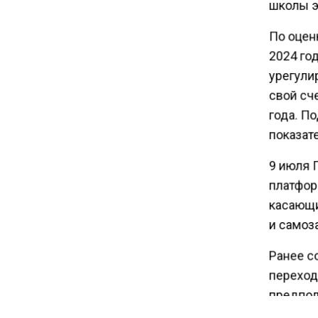
школы э
С 1 сентября семьи смогут
брать ипотечные каникулы
По оцен
при рождении ребенка
2024 год
урегули
17:45
свой сче
Tesla рассматривает
года. П
возможность продажи
бизнеса в Китае
показате
9 июля 
16:00
платфор
Акции завода «Арарат»
касающи
Царукяна переданы
и самоза
государству решением суда
Ранее с
14:43
переход
Собянин: реновация стала
предпол
драйвером экономики
связано
России