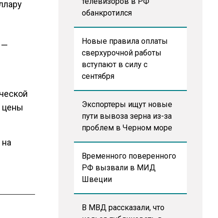
телевизоров в РФ
ллару
обанкротился
Новые правила оплаты
 —
сверхурочной работы
вступают в силу с
сентября
ической
Экспортеры ищут новые
е цены
пути вывоза зерна из-за
проблем в Черном море
 на
Временного поверенного
РФ вызвали в МИД
Швеции
В МВД рассказали, что