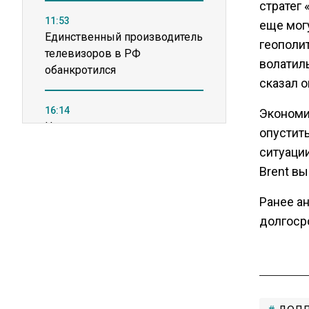
стратег
11:53
еще мог
Единственный производитель
геополи
телевизоров в РФ
волатиль
обанкротился
сказал о
16:14
Экономи
Новые правила оплаты
опустит
сверхурочной работы
ситуаци
вступают в силу с сентября
Brent вы
12:32
Ранее а
Экспортеры ищут новые пути
долгоср
вывоза зерна из-за проблем
в Черном море
20:46
Временного поверенного РФ