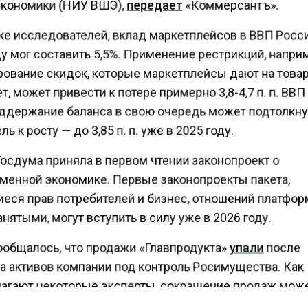
кономики (НИУ ВШЭ),
передает
«Коммерсантъ».
ке исследователей, вклад маркетплейсов в ВВП Росс
у мог составить 5,5%. Применение рестрикций, напри
рование скидок, которые маркетплейсы дают на това
т, может привести к потере примерно 3,8-4,7 п. п. ВВП
оддержание баланса в свою очередь может подтолкну
ль к росту — до 3,85 п. п. уже в 2025 году.
Госдума приняла в первом чтении законопроект о
менной экономике. Первые законопроекты пакета,
еся прав потребителей и бизнес, отношений платфо
нятыми, могут вступить в силу уже в 2026 году.
ообщалось, что продажи «Главпродукта»
упали
после
а активов компании под контроль Росимущества. Как
агают некоторые эксперты, сокращение продаж мож
 с контролем бывшего владельца Леонида Смирнова 