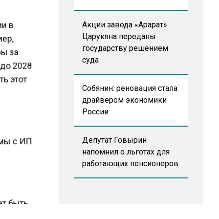
ии в
Акции завода «Арарат»
Царукяна переданы
мер,
государству решением
ры за
суда
 до 2028
ть этот
Собянин: реновация стала
драйвером экономики
России
Депутат Говырин
рмы с ИП
напомнил о льготах для
работающих пенсионеров
ет быть
за сетью