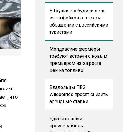
В Грузии возбудили дело
из-за фейков о плохом
обращении с российскими
туристами
Молдавские фермеры
требуют встречи с новым
премьером из-за роста
цен на топливо
бля.
Владельцы ПВЗ
ежним
Wildberries просят снизить
ет, что
арендные ставки
все
Единственный
производитель
й