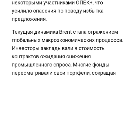
некоторыми участниками ОПЕК+, что
усилило опасения по поводу избытка
предложения.
Текущая динамика Brent стала отражением
глобальных макроэкономических процессов.
Инвесторы закладывали в стоимость
контрактов ожидания снижения
промышленного спроса. Многие фонды
пересматривали свои портфели, сокращая
долю сырьевых активов.
На этом фоне нефтяные цены растеряли
значительную часть прироста, накопленного
с начала весны. Теперь баррель торговался
в диапазоне, который до этого
не наблюдался более двух месяцев.