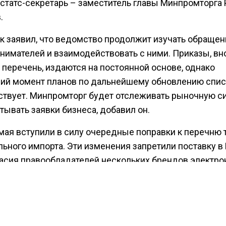
 статс-секретарь – заместитель главы Минпромторга
.
к заявил, что ведомство продолжит изучать обращен
нимателей и взаимодействовать с ними. Приказы, в
 перечень, издаются на постоянной основе, однако
щий момент планов по дальнейшему обновлению спис
ствует. Минпромторг будет отслеживать рыночную с
тывать заявки бизнеса, добавил он.
 мая вступили в силу очередные поправки к перечню 
льного импорта. Эти изменения запретили поставку в
ласия правообладателей нескольких брендов электро
тв личной гигиены. Механизм параллельного импорта,
ный в марте 2022 года, позволяет ввозить продукцию
у без разрешения владельцев интеллектуальной
нности. Состав разрешенных к такому ввозу товаров