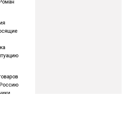
 Роман
ия
носящие
ка
итуацию
товаров
 Россию
ники