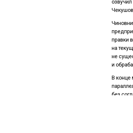
озвучил
Чекушов
10:00
Чиновни
Депутат Говырин напомнил о
предпри
льготах для работающих
пенсионеров
правки в
на теку
не суще
и обраба
В конце
паралле
без сог
и средс
запущен
в стран
собстве