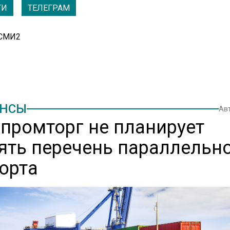
ТИ
ТЕЛЕГРАМ
 СМИ2
НСЫ
Ав
промторг не планирует
ять перечень параллельн
орта