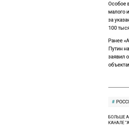
Особое 
вызвали в МИД Швеции
малого 
за указ
15:28
100 тыс
В МВД рассказали, что нельзя
публиковать в соцсетях
Ранее «
Путин н
11:57
заявил 
Экономист Еремкин
объектам
объяснил, почему банки
повышают ставки по
вкладам вопреки ЦБ
17:30
РОСС
В России стартовал
эксперимент по
БОЛЬШЕ А
предоставлению льгот через
КАНАЛЕ "
банковскую карту