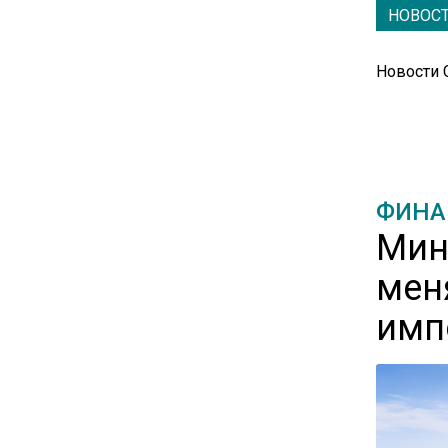
НОВОС
16:30
Минтранс изменил правила
Новости
пассажирских перевозок в
электричках и автобусах
14:30
Аналитики выявили рост
ФИНА
интереса 52% россиян к
Мин
финансовым новостям
мен
12:30
имп
Депутат Григорьев призвал
заморозить цены на
авиабилеты и провоз багажа
11:41