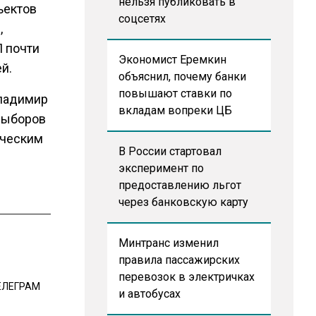
нельзя публиковать в
ъектов
соцсетях
,
П почти
Экономист Еремкин
й.
объяснил, почему банки
повышают ставки по
ладимир
вкладам вопреки ЦБ
выборов
ическим
В России стартовал
эксперимент по
предоставлению льгот
через банковскую карту
Минтранс изменил
правила пассажирских
перевозок в электричках
ЕЛЕГРАМ
и автобусах