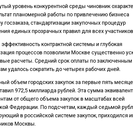
утый уровень конкурентной среды чиновник охаракт
ультат планомерной работы по привлечению бизнеса
му госзаказа, стандартизации закупочных процедур
ения единых прозрачных правил для всех участников
 эффективность контрактной системы и глубокая
зация процессов позволили Москве существенно ус
вые расчеты. Средний срок оплаты по заключенным
там удалось сократить до четырех рабочих дней.
ный объем городских закупок за первые пять месяце
тавил 972,5 миллиарда рублей. Эта сумма эквивалент
ентам от общего объема закупок в масштабах всей
кой Федерации. По подсчетам, каждый седьмой рубл
рующий в российской системе закупок, приходился 
зчиков Москвы.