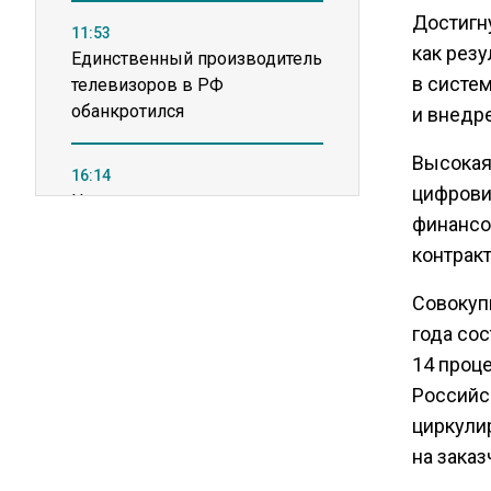
Достигн
11:53
как рез
Единственный производитель
в систе
телевизоров в РФ
обанкротился
и внедр
Высокая
16:14
цифрови
Новые правила оплаты
финансо
сверхурочной работы
вступают в силу с сентября
контрак
Совокуп
12:32
года сос
Экспортеры ищут новые пути
14 проц
вывоза зерна из-за проблем
Российс
в Черном море
циркули
на зака
20:46
Временного поверенного РФ