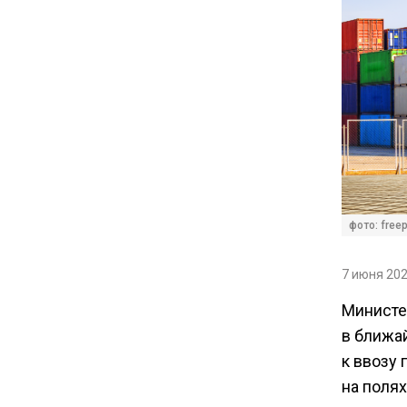
С 1 сентября семьи смогут
брать ипотечные каникулы
при рождении ребенка
17:45
Tesla рассматривает
возможность продажи
бизнеса в Китае
16:00
фото: free
Акции завода «Арарат»
Царукяна переданы
7 июня 202
государству решением суда
Министе
в ближа
14:43
к ввозу
Собянин: реновация стала
драйвером экономики
на поля
России