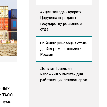
Акции завода «Арарат»
Царукяна переданы
государству решением
суда
Собянин: реновация стала
драйвером экономики
России
Депутат Говырин
напомнил о льготах для
работающих пенсионеров
енных
ю ТАСС
орума