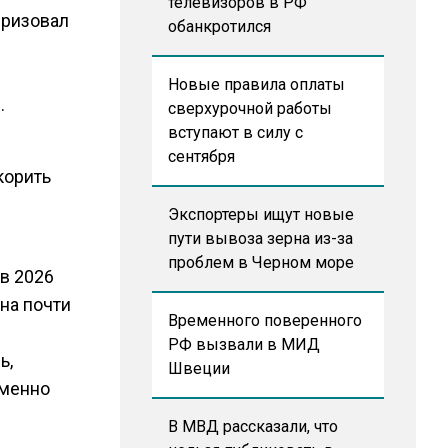
телевизоров в РФ
еризовал
обанкротился
Новые правила оплаты
.
сверхурочной работы
вступают в силу с
сентября
корить
Экспортеры ищут новые
пути вывоза зерна из-за
проблем в Черном море
в 2026
на почти
Временного поверенного
РФ вызвали в МИД
ь,
Швеции
именно
В МВД рассказали, что