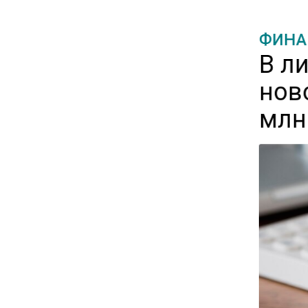
11:41
С 1 сентября семьи смогут
ФИНА
брать ипотечные каникулы
В л
при рождении ребенка
нов
17:45
млн
Tesla рассматривает
возможность продажи
бизнеса в Китае
16:00
Акции завода «Арарат»
Царукяна переданы
государству решением суда
14:43
Собянин: реновация стала