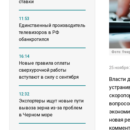
ставки
11:53
Единственный производитель
телевизоров в РФ
обанкротился
Фото: freep
16:14
Новые правила оплаты
25 ноября 
сверхурочной работы
вступают в силу с сентября
Власти 
устрани
12:32
скоропо
Экспортеры ищут новые пути
вопросо
вывоза зерна из-за проблем
экономи
в Черном море
новая р
коммент