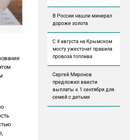
В России нашли минерал
дороже золота
С 4 августа на Крымском
мосту ужесточат правила
провоза топлива
рования
этом
Сергей Миронов
м
предложил ввести
выплаты к 1 сентября для
семей с детьми
ло
ость
стью
е,