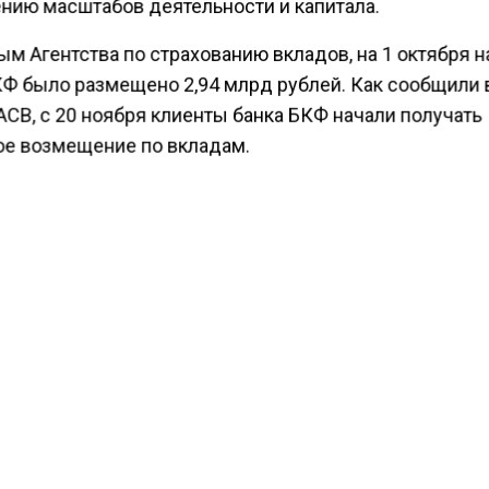
нию масштабов деятельности и капитала.
м Агентства по страхованию вкладов, на 1 октября н
КФ было размещено 2,94 млрд рублей. Как сообщили 
АСВ, с 20 ноября клиенты банка БКФ начали получать
ое возмещение по вкладам.
но реестру кредитной организации, размер страховой
енности АСВ составляет 2,6 млрд рублей», — сообщи
е. Более 99% клиентов банка или 11,9 тыс. вкладчико
ывать на компенсацию в размере до 1,4 млн рублей.
гентство Экономических новостей
сообщало
, что ЦБ
ю у «Банк БКФ».