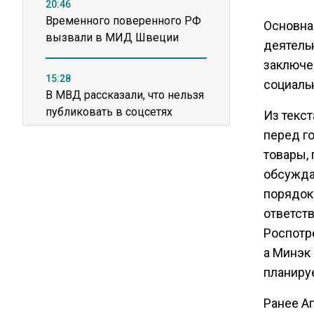
20:46
Временного поверенного РФ
Основна
вызвали в МИД Швеции
деятель
заключе
15:28
социаль
В МВД рассказали, что нельзя
публиковать в соцсетях
Из текс
перед го
11:57
товары,
Экономист Еремкин
обсужда
объяснил, почему банки
порядок
повышают ставки по
ответств
вкладам вопреки ЦБ
Роспотр
а Минэк
17:30
планируе
В России стартовал
эксперимент по
Ранее А
предоставлению льгот через