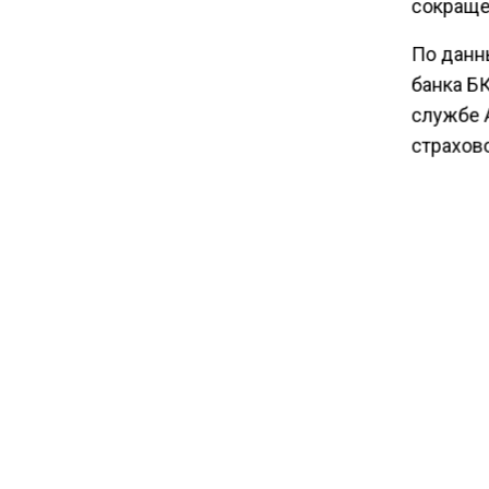
сокраще
15:43
Сергей Миронов предложил
По данны
ввести выплаты к 1 сентября
банка Б
для семей с детьми
службе 
страхов
«Соглас
ответств
агентств
рассчит
Ранее А
лицензи