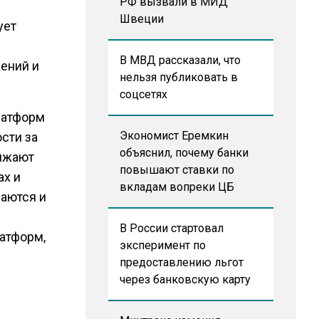
РФ вызвали в МИД
Швеции
ует
В МВД рассказали, что
жений и
нельзя публиковать в
соцсетях
латформ
Экономист Еремкин
сти за
объяснил, почему банки
лжают
повышают ставки по
ах и
вкладам вопреки ЦБ
саются и
В России стартовал
атформ,
эксперимент по
предоставлению льгот
через банковскую карту