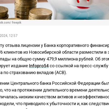
ik.com/ freepik
2024, 12:57
ту отзыва лицензии у Банка корпоративного финанси
76 клиентов из Новосибирской области разместили в 
клады на общую сумму 479,9 миллиона рублей. Об это
рует издание
Infopro54
со ссылкой на пресс-службу
а по страхованию вкладов (АСВ).
ении Центрального банка Российской Федерации бы
о, что на протяжении длительного времени деятельн
тличалась низким качеством активов и неэффективно
одели, что приводило к убыточности и, как следстви