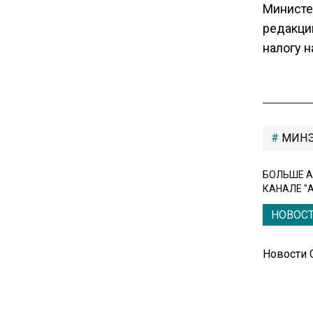
Министе
банковскую карту
редакци
налогу н
16:30
Минтранс изменил правила
пассажирских перевозок в
электричках и автобусах
МИН
14:30
Аналитики выявили рост
БОЛЬШЕ А
интереса 52% россиян к
КАНАЛЕ "
финансовым новостям
НОВОС
12:30
Депутат Григорьев призвал
Новости
заморозить цены на
авиабилеты и провоз багажа