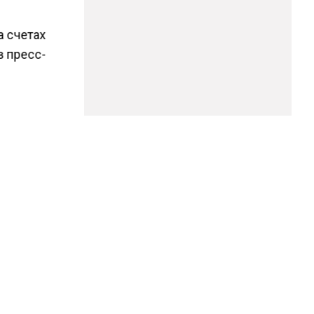
а счетах
в пресс-
ли в
в могут
 отозвал