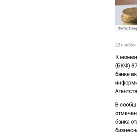
драйвером экономики
России
10:00
Фото: freep
Депутат Говырин напомнил о
льготах для работающих
22 ноября 
пенсионеров
К момен
(БКФ) 8
09:18
банке в
В России нашли минерал
информи
дороже золота
Агентств
19:39
В сообщ
С 4 августа на Крымском
отмечен
мосту ужесточат правила
банка о
провоза топлива
бизнес-м