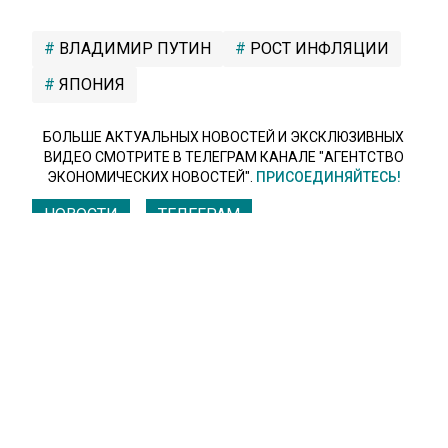
ВЛАДИМИР ПУТИН
РОСТ ИНФЛЯЦИИ
ЯПОНИЯ
БОЛЬШЕ АКТУАЛЬНЫХ НОВОСТЕЙ И ЭКСКЛЮЗИВНЫХ
ВИДЕО СМОТРИТЕ В ТЕЛЕГРАМ КАНАЛЕ "АГЕНТСТВО
ЭКОНОМИЧЕСКИХ НОВОСТЕЙ".
ПРИСОЕДИНЯЙТЕСЬ!
НОВОСТИ
ТЕЛЕГРАМ
Новости СМИ2
ФИНАНСЫ
Автор:
Владислав Рязанцев
Указ Путина по «Сахалину-2» может
вызвать рост цен в Японии