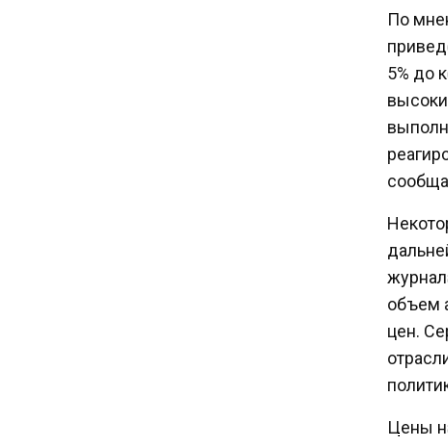
По мнен
16:30
приведе
Минтранс изменил правила
пассажирских перевозок в
5% до к
электричках и автобусах
высокий
выполни
14:30
реагиро
Аналитики выявили рост
сообщае
интереса 52% россиян к
финансовым новостям
Некотор
дальней
12:30
журнала
Депутат Григорьев призвал
объем а
заморозить цены на
цен. Сер
авиабилеты и провоз багажа
отрасли
политик
11:41
С 1 сентября семьи смогут
Цены на
брать ипотечные каникулы