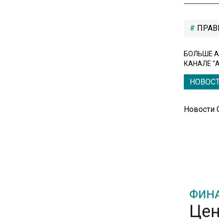
Единственный производитель
телевизоров в РФ
ПРАВ
обанкротился
БОЛЬШЕ А
16:14
КАНАЛЕ "
Новые правила оплаты
НОВОС
сверхурочной работы
вступают в силу с сентября
Новости
12:32
Экспортеры ищут новые пути
вывоза зерна из-за проблем
в Черном море
ФИНА
20:46
Цен
Временного поверенного РФ
выра
вызвали в МИД Швеции