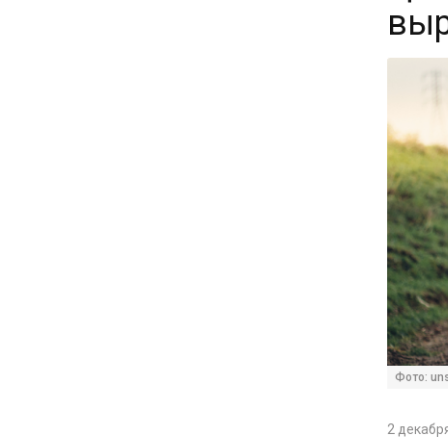
15:28
В МВД рассказали, что нельзя
публиковать в соцсетях
11:57
Экономист Еремкин
объяснил, почему банки
повышают ставки по
вкладам вопреки ЦБ
17:30
В России стартовал
эксперимент по
Фото: unspl
предоставлению льгот через
банковскую карту
2 декабря 