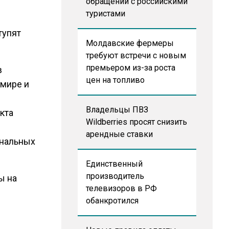
обращении с российскими
туристами
я
тупят
Молдавские фермеры
требуют встречи с новым
премьером из-за роста
в
цен на топливо
имире и
Владельцы ПВЗ
кта
Wildberries просят снизить
арендные ставки
унальных
Единственный
производитель
ны на
телевизоров в РФ
обанкротился