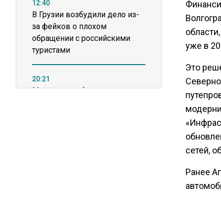
12:40
Финанси
В Грузии возбудили дело из-
Волгогр
за фейков о плохом
области,
обращении с российскими
уже в 20
туристами
Это реше
20:21
Северно
Молдавские фермеры
путепров
требуют встречи с новым
модерни
премьером из-за роста цен на
«Инфрас
топливо
обновле
сетей, 
15:25
Владельцы ПВЗ Wildberries
Ранее А
просят снизить арендные
автомоби
ставки
11:53