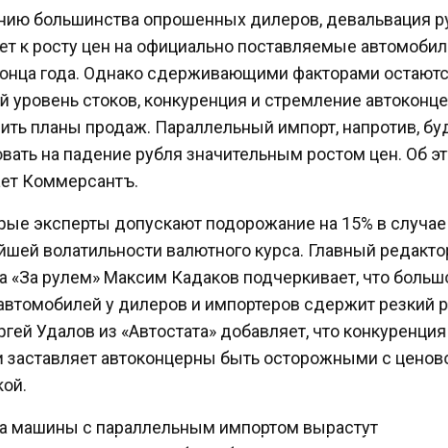
ию большинства опрошенных дилеров, девальвация 
т к росту цен на официально поставляемые автомоби
онца года. Однако сдерживающими факторами остаю
 уровень стоков, конкуренция и стремление автокон
ть планы продаж. Параллельный импорт, напротив, б
вать на падение рубля значительным ростом цен. Об 
т Коммерсантъ.
ые эксперты допускают подорожание на 15% в случа
шей волатильности валютного курса. Главный редакт
 «За рулем» Максим Кадаков подчеркивает, что боль
втомобилей у дилеров и импортеров сдержит резкий 
гей Удалов из «Автостата» добавляет, что конкуренци
 заставляет автоконцерны быть осторожными с цено
ой.
 машины с параллельным импортом вырастут