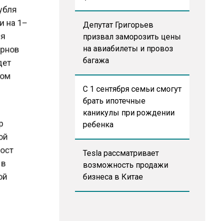
рубля
ли на 1–
Депутат Григорьев
тся
призвал заморозить цены
цернов
на авиабилеты и провоз
удет
багажа
этом
С 1 сентября семьи смогут
брать ипотечные
е
каникулы при рождении
ор
ребенка
шой
рост
Tesla рассматривает
я в
возможность продажи
вой
бизнеса в Китае