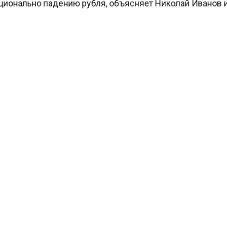
ионально падению рубля, объясняет Николай Иванов
и «Рольф». Автодилеры с запасами на складах смогут
ать повышение цен, уменьшая прибыль. Вторая волн
ания может затронуть и автомобили местного произв
я зависимость от иностранных комплектующих.
ируется, что китайские автомобили подорожают в на
да из-за удорожания юаня и повышения утилизационн
гентство экономических новостей
сообщало
, что ко
х автопаспортов в России сократилось вдвое в нояб
РОСТ ЦЕН