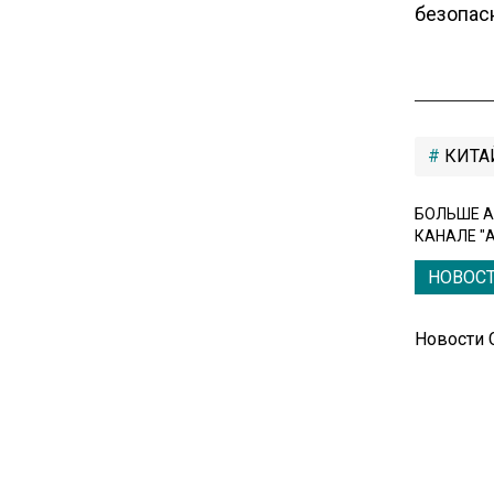
безопас
Единственный производитель
телевизоров в РФ
обанкротился
16:14
КИТА
Новые правила оплаты
сверхурочной работы
БОЛЬШЕ А
вступают в силу с сентября
КАНАЛЕ "
НОВОС
12:32
Экспортеры ищут новые пути
вывоза зерна из-за проблем
Новости
в Черном море
20:46
Временного поверенного РФ
вызвали в МИД Швеции