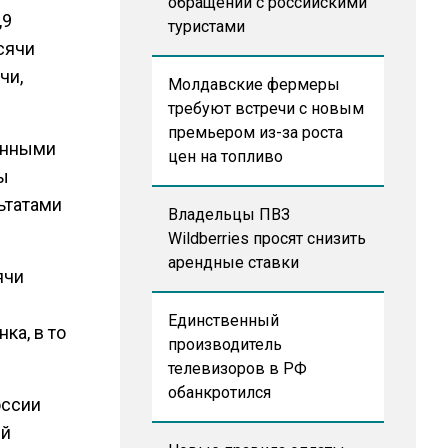
обращении с российскими
,9
туристами
сячи
чи,
Молдавские фермеры
требуют встречи с новым
премьером из-за роста
данными
цен на топливо
ны
льтатами
Владельцы ПВЗ
Wildberries просят снизить
арендные ставки
ячи
Единственный
ка, в то
производитель
телевизоров в РФ
обанкротился
России
ей