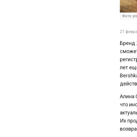
16:30
Минтранс изменил правила
Фото: pixa
пассажирских перевозок в
электричках и автобусах
21 февраля
Бренд Za
14:30
сможет 
Аналитики выявили рост
регистра
интереса 52% россиян к
финансовым новостям
лет еще 
Bershka,
действо
12:30
Депутат Григорьев призвал
Алина С
заморозить цены на
что ино
авиабилеты и провоз багажа
актуальн
Их прод
11:41
С 1 сентября семьи смогут
возвращ
брать ипотечные каникулы