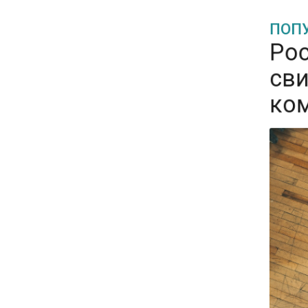
ПОПУ
Рос
15:28
сви
В МВД рассказали, что нельзя
публиковать в соцсетях
комп
11:57
Экономист Еремкин
объяснил, почему банки
повышают ставки по
вкладам вопреки ЦБ
17:30
В России стартовал
эксперимент по
предоставлению льгот через
банковскую карту