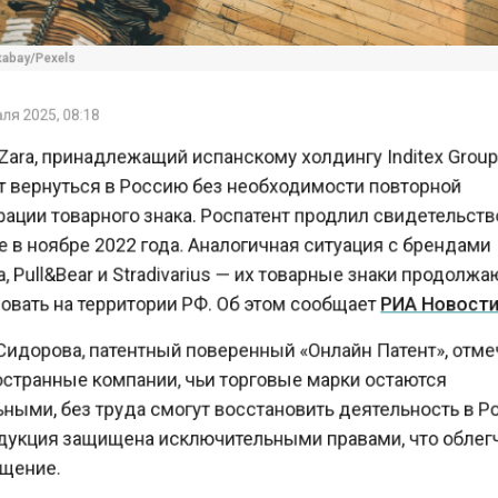
bay/Pexels
 2025, 08:18
ra, принадлежащий испанскому холдингу Inditex Grou
вернуться в Россию без необходимости повторной
ции товарного знака. Роспатент продлил свидетельст
в ноябре 2022 года. Аналогичная ситуация с брендам
 Pull&Bear и Stradivarius — их товарные знаки продол
вать на территории РФ. Об этом сообщает
РИА Новос
идорова, патентный поверенный «Онлайн Патент», отм
странные компании, чьи торговые марки остаются
ыми, без труда смогут восстановить деятельность в 
укция защищена исключительными правами, что обле
ение.