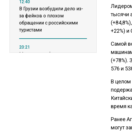
12:40
Лидером 
В Грузии возбудили дело из-
тысячи а
за фейков о плохом
(+84,8%),
обращении с российскими
туристами
+22%) и 
Самой в
20:21
машинами
Молдавские фермеры
(+78%). 
требуют встречи с новым
премьером из-за роста цен на
576 и 53
топливо
В целом 
подержан
15:25
Китайск
Владельцы ПВЗ Wildberries
время ка
просят снизить арендные
ставки
Ранее А
могут з
11:53