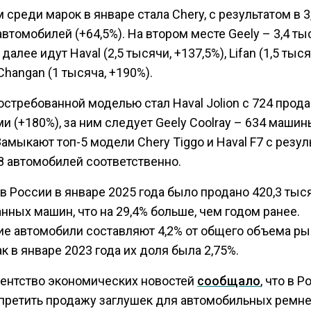
среди марок в январе стала Chery, с результатом в 3
втомобилей (+64,5%). На втором месте Geely – 3,4 ты
 далее идут Haval (2,5 тысячи, +137,5%), Lifan (1,5 тыся
Changan (1 тысяча, +190%).
остребованной моделью стал Haval Jolion с 724 про
 (+180%), за ним следует Geely Coolray – 634 маши
Замыкают топ-5 модели Chery Tiggo и Haval F7 с резу
8 автомобилей соответственно.
в России в январе 2025 года было продано 420,3 тыс
ных машин, что на 29,4% больше, чем годом ранее.
ие автомобили составляют 4,2% от общего объема рын
к в январе 2023 года их доля была 2,75%.
гентство экономических новостей
сообщало
, что в 
апретить продажу заглушек для автомобильных ремн