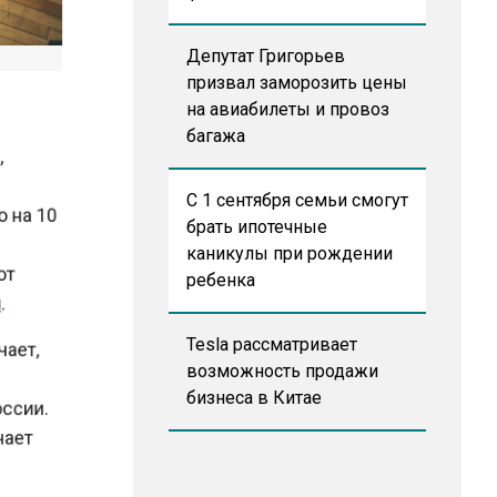
Депутат Григорьев
призвал заморозить цены
на авиабилеты и провоз
багажа
p,
С 1 сентября семьи смогут
во на 10
брать ипотечные
и
каникулы при рождении
жают
ребенка
ти
.
Tesla рассматривает
ечает,
возможность продажи
бизнеса в Китае
России.
гчает