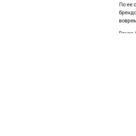
По ее с
при рождении ребенка
брендов
вовремя
17:45
Tesla рассматривает
Ранее А
возможность продажи
Avito за
бизнеса в Китае
INDIT
БОЛЬШЕ А
КАНАЛЕ "
НОВОС
Новости