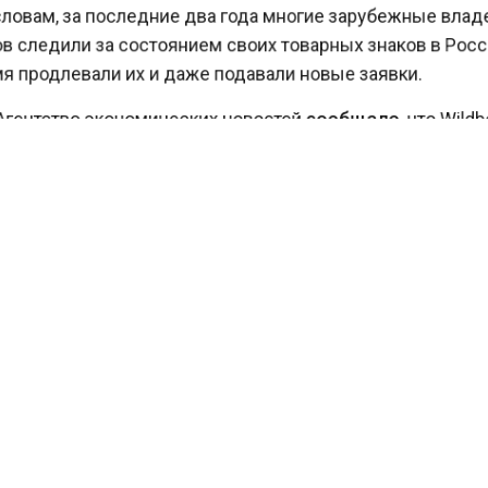
ловам, за последние два года многие зарубежные вл
 следили за состоянием своих товарных знаков в Рос
 продлевали их и даже подавали новые заявки.
гентство экономических новостей
сообщало
, что Wil
явили о рисках регистрации продавцов на «Госуслугах»
EX GROUP
СВИДЕТЕЛЬСТВО
КТУАЛЬНЫХ НОВОСТЕЙ И ЭКСКЛЮЗИВНЫХ ВИДЕО СМОТРИТЕ В Т
АГЕНТСТВО ЭКОНОМИЧЕСКИХ НОВОСТЕЙ".
ПРИСОЕДИНЯЙТЕСЬ!
ТИ
ТЕЛЕГРАМ
 СМИ2