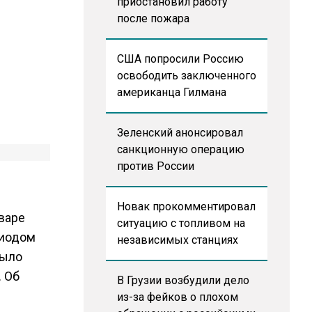
приостановил работу
после пожара
США попросили Россию
освободить заключенного
американца Гилмана
Зеленский анонсировал
санкционную операцию
против России
Новак прокомментировал
варе
ситуацию с топливом на
риодом
независимых станциях
было
. Об
В Грузии возбудили дело
из-за фейков о плохом