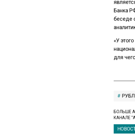
является
Единственный производитель
Банка Р
телевизоров в РФ
беседе 
обанкротился
аналити
16:14
«У этог
Новые правила оплаты
национа
сверхурочной работы
для чего
вступают в силу с сентября
12:32
Экспортеры ищут новые пути
вывоза зерна из-за проблем
РУБЛ
в Черном море
БОЛЬШЕ А
20:46
КАНАЛЕ "
Временного поверенного РФ
НОВОС
вызвали в МИД Швеции