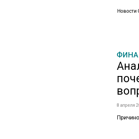
Новости
15:28
В МВД рассказали, что нельзя
публиковать в соцсетях
11:57
ФИНА
Экономист Еремкин
объяснил, почему банки
Ана
повышают ставки по
поч
вкладам вопреки ЦБ
воп
17:30
В России стартовал
8 апреля 2
эксперимент по
предоставлению льгот через
Причино
банковскую карту
является
Банка Р