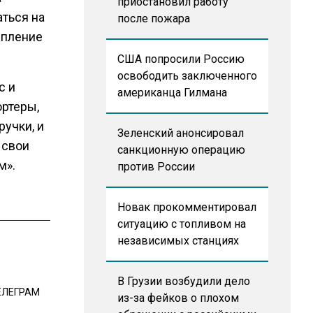
приостановил работу
ться на
после пожара
епление
США попросили Россию
освободить заключенного
с и
американца Гилмана
ортеры,
учки, и
Зеленский анонсировал
 свои
санкционную операцию
м».
против России
Новак прокомментировал
ситуацию с топливом на
независимых станциях
В Грузии возбудили дело
ЕЛЕГРАМ
из-за фейков о плохом