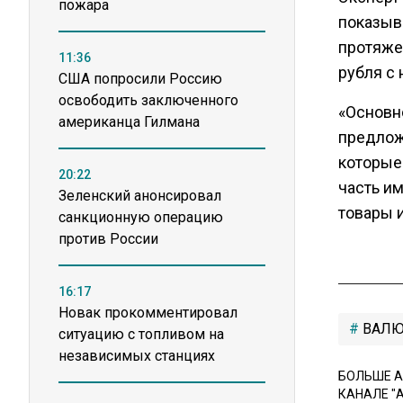
пожара
показыв
протяже
11:36
рубля с
США попросили Россию
освободить заключенного
«Основн
американца Гилмана
предлож
которые
20:22
часть и
Зеленский анонсировал
товары и
санкционную операцию
против России
16:17
Новак прокомментировал
ВАЛЮ
ситуацию с топливом на
независимых станциях
БОЛЬШЕ А
КАНАЛЕ "