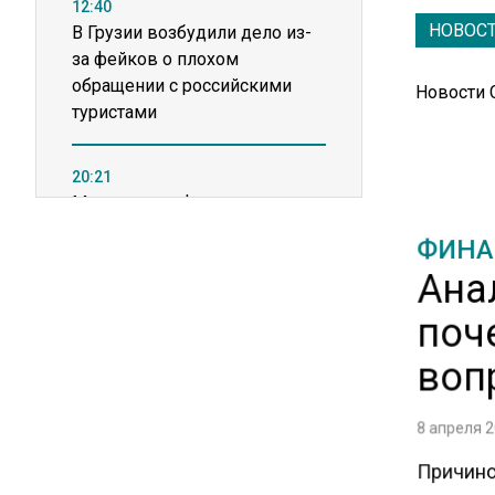
12:40
НОВОС
В Грузии возбудили дело из-
за фейков о плохом
обращении с российскими
Новости
туристами
20:21
Молдавские фермеры
требуют встречи с новым
ФИНА
премьером из-за роста цен на
Ана
топливо
поч
15:25
воп
Владельцы ПВЗ Wildberries
просят снизить арендные
ставки
8 апреля 2
Причино
11:53