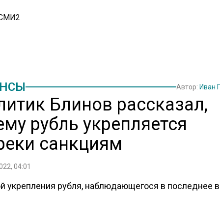
 СМИ2
НСЫ
Автор:
Иван 
литик Блинов рассказал,
ему рубль укрепляется
реки санкциям
022, 04:01
й укрепления рубля, наблюдающегося в последнее в
 перечень факторов, главные из которых связаны с 
Ф и действиями экспортеров на валютном рынке. Об э