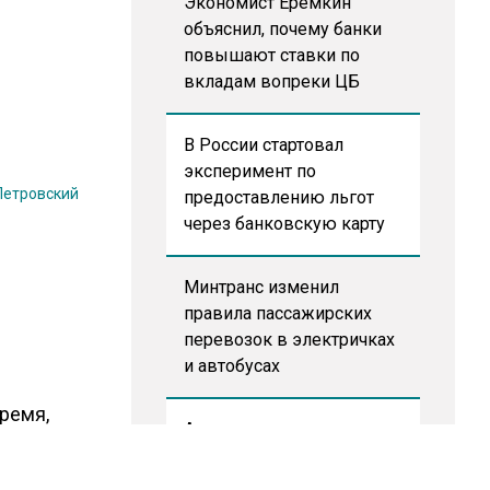
Экономист Еремкин
объяснил, почему банки
повышают ставки по
вкладам вопреки ЦБ
В России стартовал
эксперимент по
Петровский
предоставлению льгот
через банковскую карту
Минтранс изменил
правила пассажирских
перевозок в электричках
и автобусах
ремя,
Аналитики выявили рост
тактикой
интереса 52% россиян к
том в
финансовым новостям