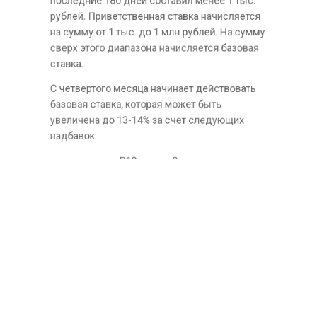
счета, если баланс клиента по всем
накопительным счетам и вкладам в ВТБ за
последние 180 дней составил менее 1 тыс.
рублей. Приветственная ставка начисляется
на сумму от 1 тыс. до 1 млн рублей. На сумму
сверх этого диапазона начисляется базовая
ставка.
С четвертого месяца начинает действовать
базовая ставка, которая может быть
увеличена до 13-14% за счет следующих
надбавок:
за траты от ₽10 тыс. — 2 п.п.;
за траты от ₽50 тыс. — 3 п.п.;
за получение зарплаты или пенсии на
карты ВТБ — 2 п.п.;
за подписку «ВТБ Плюс» — 2 п.п. (не
суммируется с надбавкой за зарплатного
клиента).
Ранее Сбербанк
сообщил
о снижении ставки
по накопительному счету с 16 до 14%
годовых, начиная с 31 июля. Базовая ставка
снизится с 10 до 9% годовых.
ВКЛАД
ВТБ
СЧЕТ
БОЛЬШЕ АКТУАЛЬНЫХ НОВОСТЕЙ И ЭКСКЛЮЗИВНЫХ
ВИДЕО СМОТРИТЕ В ТЕЛЕГРАМ КАНАЛЕ "АГЕНТСТВО
ЭКОНОМИЧЕСКИХ НОВОСТЕЙ".
ПРИСОЕДИНЯЙТЕСЬ!