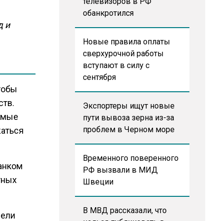
телевизоров в РФ
обанкротился
д и
Новые правила оплаты
сверхурочной работы
вступают в силу с
сентября
тобы
ств.
Экспортеры ищут новые
имые
пути вывоза зерна из-за
проблем в Черном море
жаться
Временного поверенного
банком
РФ вызвали в МИД
тных
Швеции
В МВД рассказали, что
вели