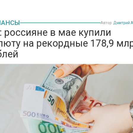
НСЫ
Автор:
Дмитри
 россияне в мае купили
юту на рекордные 178,9 м
лей