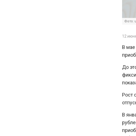
С 1 сентября семьи смогут
брать ипотечные каникулы
Фото: unsp
при рождении ребенка
12 июня 20
17:45
В мае ро
Tesla рассматривает
приобрел
возможность продажи
бизнеса в Китае
До этог
фиксиро
16:00
показате
Акции завода «Арарат»
Царукяна переданы
Рост спр
государству решением суда
отпуско
В январ
14:43
Собянин: реновация стала
рублей 
драйвером экономики
приобрел
России