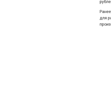
рублей.
Ранее с
10:00
Депутат Говырин напомнил о
для расч
льготах для работающих
произво
пенсионеров
стейблк
другие 
китайск
матери
ВАЛЮ
БОЛЬШЕ А
КАНАЛЕ "