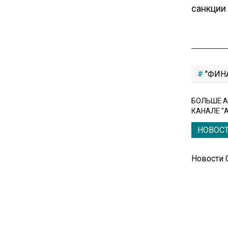
санкции
вызвали в МИД Швеции
15:28
В МВД рассказали, что нельзя
публиковать в соцсетях
"ФИН
11:57
БОЛЬШЕ А
Экономист Еремкин
КАНАЛЕ "
объяснил, почему банки
повышают ставки по
НОВОС
вкладам вопреки ЦБ
Новости
17:30
В России стартовал
эксперимент по
предоставлению льгот через
банковскую карту