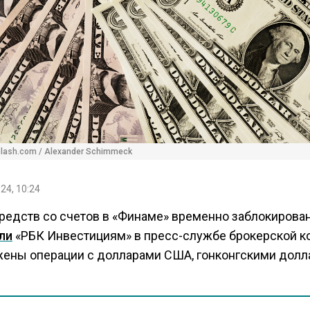
lash.com / Alexander Schimmeck
24, 10:24
редств со счетов в «Финаме» временно заблокирован
ли
«РБК Инвестициям» в пресс-службе брокерской к
ены операции с долларами США, гонконгскими долл