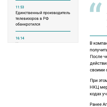
11:53
Единственный производитель
телевизоров в РФ
обанкротился
16:14
В компа
Новые правила оплаты
сверхурочной работы
получит
вступают в силу с сентября
После ч
действи
12:32
своими 
Экспортеры ищут новые пути
При это
вывоза зерна из-за проблем
в Черном море
НКЦ мер
кодах уч
20:46
Ранее А
Временного поверенного РФ