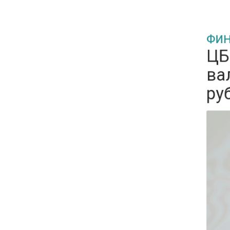
ФИНА
ЦБ:
16:30
Минтранс изменил правила
вал
пассажирских перевозок в
руб
электричках и автобусах
14:30
Аналитики выявили рост
интереса 52% россиян к
финансовым новостям
12:30
Депутат Григорьев призвал
заморозить цены на
авиабилеты и провоз багажа
11:41