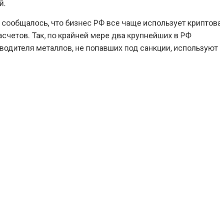
ообщалось, что бизнес РФ все чаще использует крип
етов. Так, по крайней мере два крупнейших в РФ
дителя металлов, не попавших под санкции, использу
оин Tether, который привязан к доллару США. Примен
криптовалюты для проведения трансграничных расче
ими клиентами и поставщиками. Подробнее читайте в
але
Агентства экономических новостей.
ТА
ЦБ
КТУАЛЬНЫХ НОВОСТЕЙ И ЭКСКЛЮЗИВНЫХ ВИДЕО СМОТРИТЕ В Т
АГЕНТСТВО ЭКОНОМИЧЕСКИХ НОВОСТЕЙ".
ПРИСОЕДИНЯЙТЕСЬ!