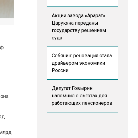
Акции завода «Арарат»
Царукяна переданы
государству решением
суда
е РФ
Собянин: реновация стала
драйвером экономики
России
ный
Депутат Говырин
сезона
напомнил о льготах для
работающих пенсионеров
 млрд
1,5 млрд