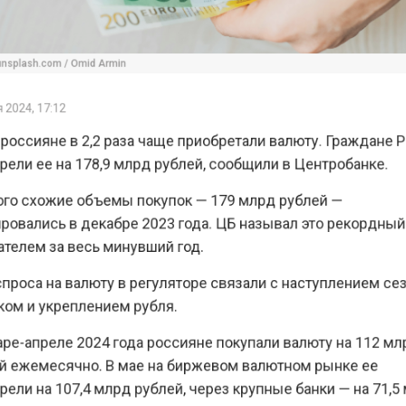
lash.com / Omid Armin
24, 17:12
ссияне в 2,2 раза чаще приобретали валюту. Граждан
и ее на 178,9 млрд рублей, сообщили в Центробанке.
о схожие объемы покупок — 179 млрд рублей —
вались в декабре 2023 года. ЦБ называл это рекорд
лем за весь минувший год.
оса на валюту в регуляторе связали с наступлением 
м и укреплением рубля.
е-апреле 2024 года россияне покупали валюту на 112
ежемесячно. В мае на биржевом валютном рынке ее
и на 107,4 млрд рублей, через крупные банки — на 7