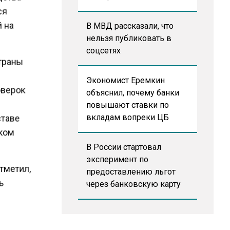
ся
й на
В МВД рассказали, что
нельзя публиковать в
соцсетях
страны
Экономист Еремкин
оверок
объяснил, почему банки
повышают ставки по
ставе
вкладам вопреки ЦБ
ском
В России стартовал
эксперимент по
отметил,
предоставлению льгот
сь
через банковскую карту
ло
, что