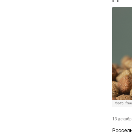
15:25
Владельцы ПВЗ Wildberries
просят снизить арендные
ставки
11:53
Единственный производитель
телевизоров в РФ
обанкротился
16:14
Новые правила оплаты
Фото: freep
сверхурочной работы
вступают в силу с сентября
13 декабря
12:32
Россель