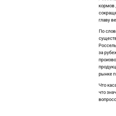
Экспортеры ищут новые пути
кормов 
вывоза зерна из-за проблем
сокраще
в Черном море
главу в
По слов
20:46
Временного поверенного РФ
существ
вызвали в МИД Швеции
Россель
за рубе
15:28
произво
В МВД рассказали, что нельзя
продукц
публиковать в соцсетях
рынке п
Что кас
11:57
Экономист Еремкин
что знач
объяснил, почему банки
вопросов
повышают ставки по
вкладам вопреки ЦБ
Ранее А