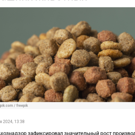
ik.com / freepik
 2024, 13:38
хознадзор зафиксировал значительный рост произво