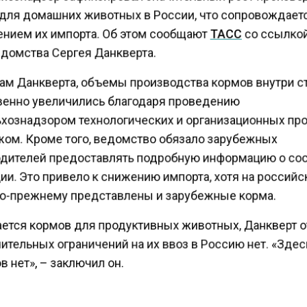
для домашних животных в России, что сопровождает
нием их импорта. Об этом сообщают
ТАСС
со ссылко
едомства Сергея Данкверта.
ам Данкверта, объемы производства кормов внутри 
енно увеличились благодаря проведению
хознадзором технологических и организационных пр
жом. Кроме того, ведомство обязало зарубежных
дителей предоставлять подробную информацию о со
ии. Это привело к снижению импорта, хотя на россий
о-прежнему представлены и зарубежные корма.
ается кормов для продуктивных животных, Данкверт 
ительных ограничений на их ввоз в Россию нет. «Зде
 нет», – заключил он.
гентство Экономических новостей сообщало
сообща