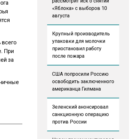
рассмотрит иск о снятии
ога
«Яблока» с выборов 10
рья
августа
ятся
Крупный производитель
упаковки для молочки
 всего
приостановил работу
е. При
после пожара
ей за
США попросили Россию
освободить заключенного
зничные
американца Гилмана
Зеленский анонсировал
санкционную операцию
против России