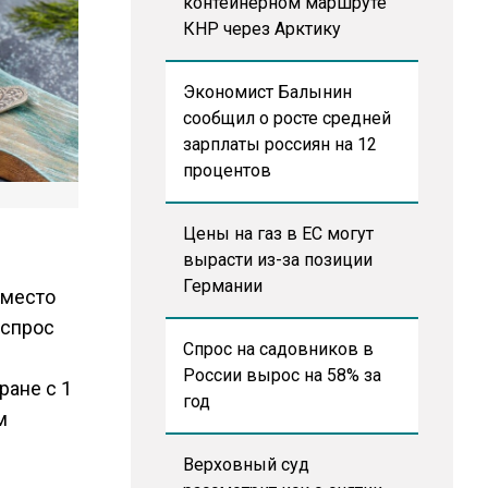
контейнерном маршруте
КНР через Арктику
Экономист Балынин
сообщил о росте средней
зарплаты россиян на 12
процентов
Цены на газ в ЕС могут
вырасти из-за позиции
Германии
вместо
 спрос
Спрос на садовников в
России вырос на 58% за
ране с 1
год
м
Верховный суд