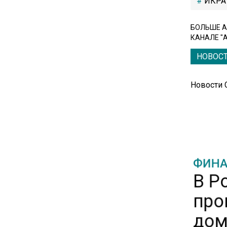
ИКРА
16:17
БОЛЬШЕ А
КАНАЛЕ "
Новак прокомментировал
ситуацию с топливом на
НОВОС
независимых станциях
Новости
12:40
В Грузии возбудили дело из-
за фейков о плохом
обращении с российскими
туристами
ФИНА
В Р
20:21
Молдавские фермеры
про
требуют встречи с новым
премьером из-за роста цен на
дом
топливо