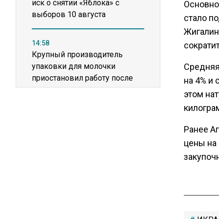
иск о снятии «Яблока» с
Основно
выборов 10 августа
стало п
Жигалин
14:58
сократи
Крупный производитель
упаковки для молочки
Средняя
приостановил работу после
на 4% и 
пожара
этом нат
килограм
11:36
Ранее А
США попросили Россию
освободить заключенного
цены на
американца Гилмана
закупоч
20:22
Зеленский анонсировал
санкционную операцию
против России