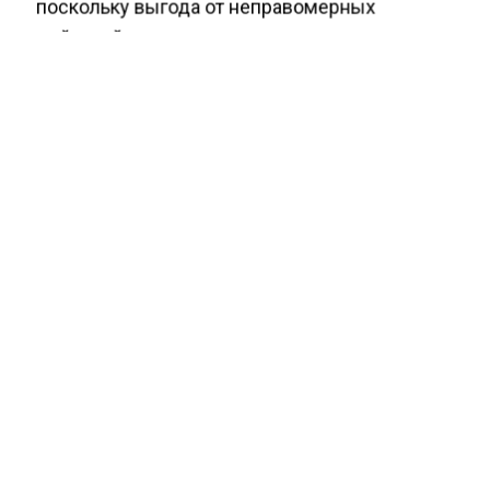
поскольку выгода от неправомерных
действий для них значительно выше, чем
санкции.
ИНФЛЯЦИЯ
БОЛЬШЕ АКТУАЛЬНЫХ НОВОСТЕЙ И ЭКСКЛЮЗИВНЫХ
ВИДЕО СМОТРИТЕ В ТЕЛЕГРАМ КАНАЛЕ "АГЕНТСТВО
ЭКОНОМИЧЕСКИХ НОВОСТЕЙ".
ПРИСОЕДИНЯЙТЕСЬ!
НОВОСТИ
ТЕЛЕГРАМ
Новости СМИ2