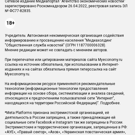
Сетевое издание Медиапортал "Агентство экономических новостей"
зарегистрировано Роскомнадзором 26.04.2022, реестровая запись ЭЛ
№ ФС77-82835.
18+
Учредитель: Автономная некоммерческая организация содействия
информированию и просвещению населения "Медиахолдинг
"Общественная служба новостей" (ОГРН 1187700006328).
Мнение редакции может не совпадать с мнением авторов.
При перепечатке или цитировании материалов сайта Myeconomy.ru
ссылка на источник обязательна, при использовании в Интернет-
изданиях и на сайтах обязательна прямая гиперссылка на сайт
Myeconomy.ru.
На информационном ресурсе применяются рекомендательные
технологии (информационные технологии предоставления
информации на основе сбора, систематизации и анализа сведений,
относящихся к предпочтениям пользователей сети "Интернет",
находящихся на территории Российской Федерации)".
Подробнее
.
*Meta Platforms признана экстремистской организацией, её
деятельность в России запрещена, а также принадлежащие ей
социальные сети Facebook и Instagram так же запрещены в России.
Экстремистские и террористические организации, запрещенные в РФ:
«АУЕ», «Правый сектор», «Азов», «Украинская повстанческая армия»,