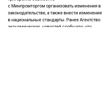
с Минпромторгом организовать изменения в
законодательстве, а также внести изменения
в национальные стандарты. Ранее Агентство
экономических новостей сообщало, что
Путин
порекомендовал регионам
расширить
возможности в поддержке
предпринимательства.
МИШУСТИН
ОПТ
ПРОДУКТЫ
РОССИЯ
ЭКОНОМИКА
БОЛЬШЕ АКТУАЛЬНЫХ НОВОСТЕЙ И ЭКСКЛЮЗИВНЫХ
ВИДЕО СМОТРИТЕ В ТЕЛЕГРАМ КАНАЛЕ "АГЕНТСТВО