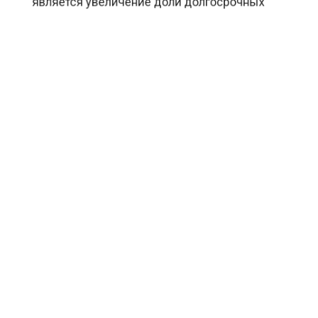
является увеличение доли долгосрочных
сбережений граждан до 40% от общего
объема.
БОЛЬШЕ АКТУАЛЬНЫХ НОВОСТЕЙ И ЭКСКЛЮЗИВНЫХ
ВИДЕО СМОТРИТЕ В ТЕЛЕГРАМ КАНАЛЕ "АГЕНТСТВО
ЭКОНОМИЧЕСКИХ НОВОСТЕЙ".
ПРИСОЕДИНЯЙТЕСЬ!
НОВОСТИ
ТЕЛЕГРАМ
Новости СМИ2