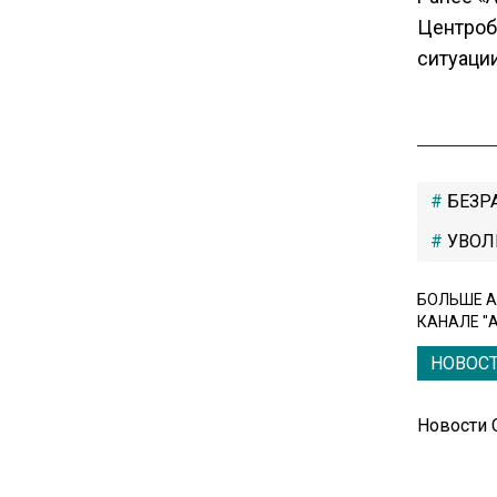
туристами
Центроб
ситуации
20:21
Молдавские фермеры
требуют встречи с новым
премьером из-за роста цен на
топливо
БЕЗР
УВОЛ
15:25
Владельцы ПВЗ Wildberries
БОЛЬШЕ А
просят снизить арендные
КАНАЛЕ "
ставки
НОВОС
11:53
Новости
Единственный производитель
телевизоров в РФ
обанкротился