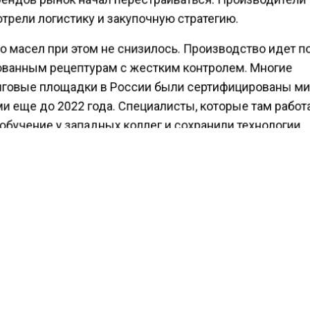
трели логистику и закупочную стратегию.
о масел при этом не снизилось. Производство идет п
ванным рецептурам с жестким контролем. Многие
говые площадки в России были сертифицированы 
и еще до 2022 года. Специалисты, которые там работ
бучение у западных коллег и сохранили технологии.
ия соответствует международным стандартам API, A
м Mordor Intelligence, в 2024 году российский рынок
х масел составил около 470 миллионов литров. К 203
 вырасти до 487 миллионов литров. Рост почти нуле
а западных брендов и изменения цепочек поставок.
дители стараются сдерживать цены и берут часть и
 но полностью избежать подорожания не получается.