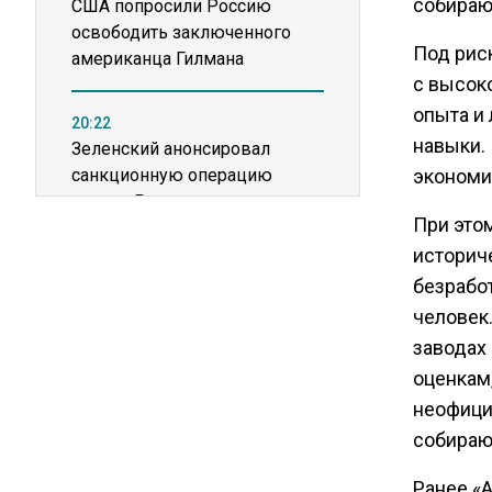
собираю
США попросили Россию
освободить заключенного
Под рис
американца Гилмана
с высок
опыта и
20:22
навыки.
Зеленский анонсировал
санкционную операцию
экономик
против России
При это
историч
16:17
безработ
Новак прокомментировал
человек.
ситуацию с топливом на
независимых станциях
заводах 
оценкам,
неофици
12:40
В Грузии возбудили дело из-
собирают
за фейков о плохом
обращении с российскими
Ранее «