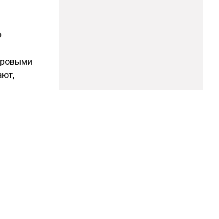
о
мировыми
ают,
CEA и
1 году
вой из-
здержек