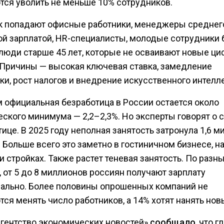
тся уволить не меньше 10% сотрудников.
к попадают офисные работники, менеджеры среднег
ой зарплатой, HR-специалисты, молодые сотрудники 
 люди старше 45 лет, которые не осваивают новые ц
 Причины — высокая ключевая ставка, замедление
и, рост налогов и внедрение искусственного интелле
м официальная безработица в России остается около
еского минимума — 2,2–2,3%. Но эксперты говорят о 
ице. В 2025 году неполная занятость затронула 1,6 м
 Больше всего это заметно в гостиничном бизнесе, н
и стройках. Также растет теневая занятость. По разн
 от 5 до 8 миллионов россиян получают зарплату
ально. Более половины опрошенных компаний не
ся менять число работников, а 14% хотят нанять нов
Агентство экономических новостей»
сообщало
, что г