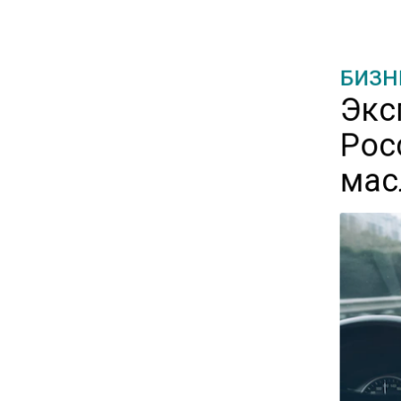
16:14
Новые правила оплаты
БИЗН
сверхурочной работы
Экс
вступают в силу с сентября
Рос
12:32
мас
Экспортеры ищут новые пути
вывоза зерна из-за проблем
в Черном море
20:46
Временного поверенного РФ
вызвали в МИД Швеции
15:28
В МВД рассказали, что нельзя