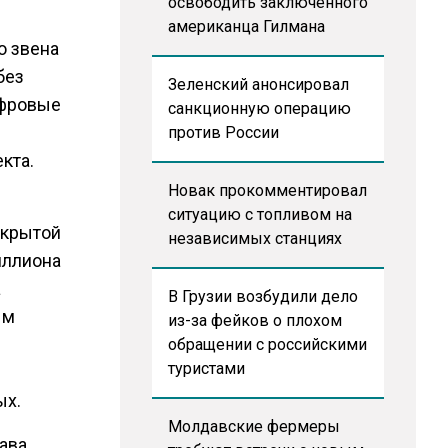
освободить заключенного
американца Гилмана
о звена
без
Зеленский анонсировал
ифровые
санкционную операцию
против России
кта.
Новак прокомментировал
ситуацию с топливом на
скрытой
независимых станциях
иллиона
а
В Грузии возбудили дело
ым
из-за фейков о плохом
обращении с российскими
туристами
ых.
Молдавские фермеры
лава