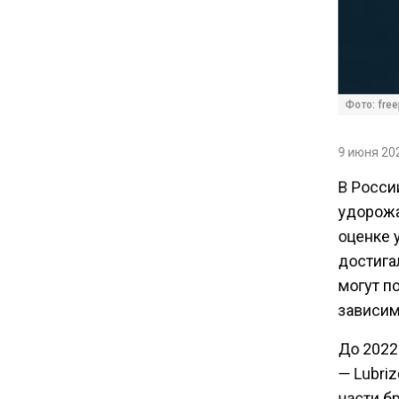
публиковать в соцсетях
11:57
Экономист Еремкин
Фото: free
объяснил, почему банки
повышают ставки по
вкладам вопреки ЦБ
9 июня 202
В Росси
17:30
удорожа
В России стартовал
оценке 
эксперимент по
достигал
предоставлению льгот через
могут п
банковскую карту
зависим
16:30
До 2022
Минтранс изменил правила
— Lubriz
пассажирских перевозок в
части б
электричках и автобусах