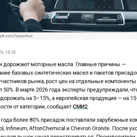
pik.com/fanjianhua
6, 18:36
и дорожают моторные масла. Главные причины —
ние базовых синтетических масел и пакетов присадо
участников рынка, рост цен на отдельные компоненты
 50%. В марте 2026 года эксперты предупреждали, ч
одорожать на 5–15%, а европейская продукция — на 1
ости от категории, сообщает
СМИ2
.
 года более 80% присадок поставляли зарубежные к
ol, Infineum, AftonChemical и Chevron Oronite. После у
рендов рынок начал перестраиваться. Производители