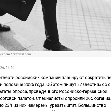
pik.com / rawpixel.com
26, 15:40
етверти российских компаний планируют сократить п
й половине 2026 года. Об этом пишут «Известия» со 
льтаты опроса, проведенного Российско-германской
орговой палатой. Специалисты опросили 265 организ
о 23% из них намерены урезать штат. Большинство