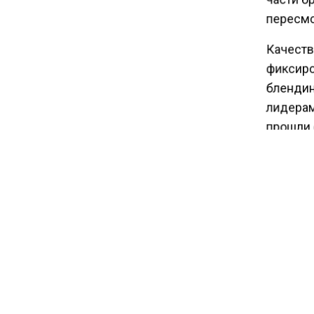
пересмо
14:30
Качеств
Аналитики выявили рост
фиксиро
интереса 52% россиян к
блендин
финансовым новостям
лидерам
прошли о
Продукц
ILSAC.
По данны
моторны
он может
за уход
Произво
на себя,