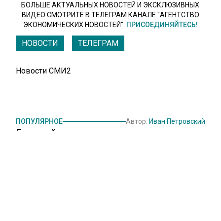
БОЛЬШЕ АКТУАЛЬНЫХ НОВОСТЕЙ И ЭКСКЛЮЗИВНЫХ
ВИДЕО СМОТРИТЕ В ТЕЛЕГРАМ КАНАЛЕ "АГЕНТСТВО
ЭКОНОМИЧЕСКИХ НОВОСТЕЙ".
ПРИСОЕДИНЯЙТЕСЬ!
НОВОСТИ
ТЕЛЕГРАМ
Новости СМИ2
ПОПУЛЯРНОЕ
Автор:
Иван Петровский
Европейцам предложили экономить
на отоплении для замены поставок
газа из России
21 июня 2022, 11:42
Председатель Еврокомиссии (ЕК) Урсула
фон дер Ляйен заявила, что в Евросоюзе