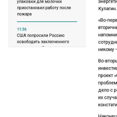
энергет
упаковки для молочки
приостановил работу после
Кулагин.
пожара
«Во-перв
вторичн
11:36
напомни
США попросили Россию
освободить заключенного
сотрудни
американца Гилмана
никому —
Во-втор
20:22
инвести
Зеленский анонсировал
проект «
санкционную операцию
против России
проблем
дело с р
их случа
16:17
Новак прокомментировал
констати
ситуацию с топливом на
независимых станциях
Наконец