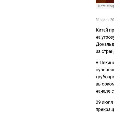
Фото: free
16:30
31 июля 20
Минтранс изменил правила
пассажирских перевозок в
Китай п
электричках и автобусах
на угро
Дональд
из стра
В Пекине
суверени
трубопр
высоком 
начале с
29 июля
прекраще