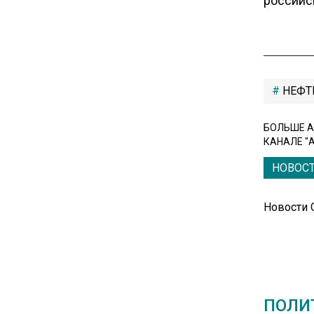
российс
11:53
Единственный производитель
телевизоров в РФ
обанкротился
НЕФТ
16:14
БОЛЬШЕ А
Новые правила оплаты
КАНАЛЕ "
сверхурочной работы
НОВОС
вступают в силу с сентября
Новости
12:32
Экспортеры ищут новые пути
вывоза зерна из-за проблем
в Черном море
ПОЛИ
20:46