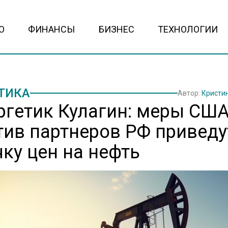
О
ФИНАНСЫ
БИЗНЕС
ТЕХНОЛОГИИ
ТИКА
Автор:
Кристи
ргетик Кулагин: меры СШ
тив партнеров РФ приведу
чку цен на нефть