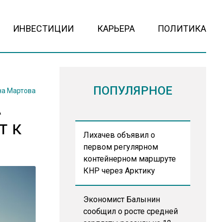
ИНВЕСТИЦИИ
КАРЬЕРА
ПОЛИТИКА
ПОПУЛЯРНОЕ
на Мартова
А
т к
Лихачев объявил о
первом регулярном
контейнерном маршруте
КНР через Арктику
Экономист Балынин
сообщил о росте средней