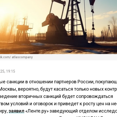
ik.com/ atlascompany
25, 19:15
ые санкции в отношении партнеров России, покупаю
Москвы, вероятно, будут касаться только новых контр
ведение вторичных санкций будет сопровождаться
ом условий и оговорок и приведет к росту цен на не
иру,
заявил
«Ленте.ру» заведующий отделом исслед