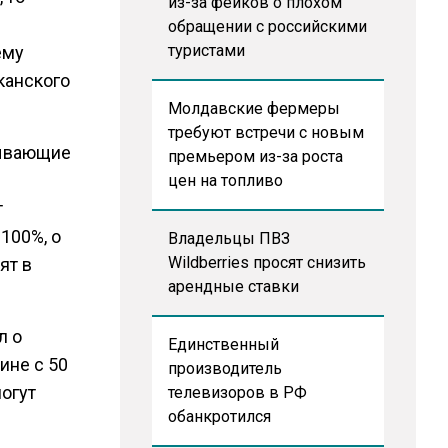
из-за фейков о плохом
обращении с российскими
туристами
ему
канского
Молдавские фермеры
требуют встречи с новым
тывающие
премьером из-за роста
цен на топливо
т
100%, о
Владельцы ПВЗ
Wildberries просят снизить
ят в
арендные ставки
л о
Единственный
ине с 50
производитель
могут
телевизоров в РФ
обанкротился