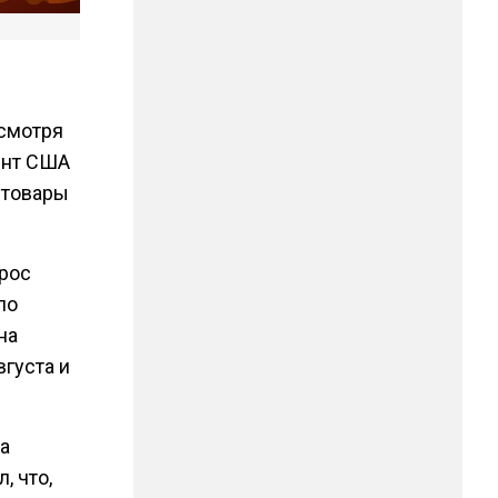
есмотря
ент США
 товары
прос
по
на
вгуста и
а
, что,