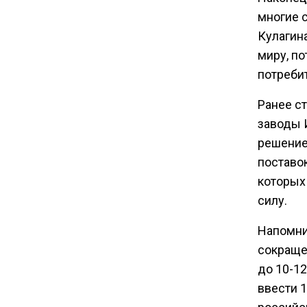
многие 
Кулагина
12:40
В Грузии возбудили дело из-
миру, по
за фейков о плохом
потреби
обращении с российскими
туристами
Ранее с
заводы
решение
20:21
Молдавские фермеры
поставок
требуют встречи с новым
которых
премьером из-за роста цен на
силу.
топливо
Напомни
15:25
сокраще
Владельцы ПВЗ Wildberries
до 10-12
просят снизить арендные
ввести 
ставки