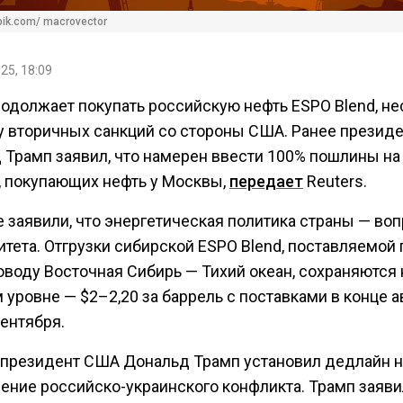
pik.com/ macrovector
25, 18:09
родолжает покупать российскую нефть ESPO Blend, н
зу вторичных санкций со стороны США. Ранее презид
 Трамп заявил, что намерен ввести 100% пошлины на
н, покупающих нефть у Москвы,
передает
Reuters.
 заявили, что энергетическая политика страны — во
тета. Отгрузки сибирской ESPO Blend, поставляемой 
оводу Восточная Сибирь — Тихий океан, сохраняются 
уровне — $2–2,20 за баррель с поставками в конце а
ентября.
 президент США Дональд Трамп установил дедлайн н
ние российско-украинского конфликта. Трамп заявил