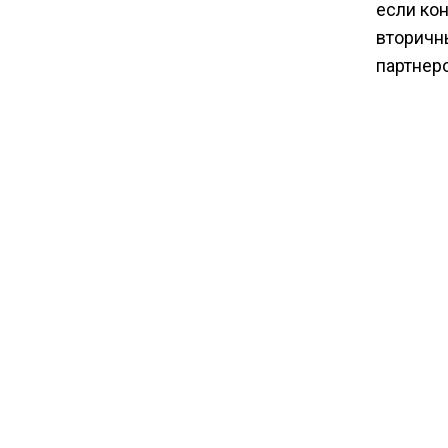
если ко
вторичн
партнеро
Как
соо
службы,
Сокраще
двух стр
Вместе 
Индии
н
покупат
Indian O
Mangalor
ближнев