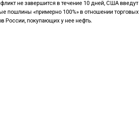
нфликт не завершится в течение 10 дней, США введут
ые пошлины «примерно 100%» в отношении торговых
в России, покупающих у нее нефть.
бщало
РИА Новости, изучив данные китайской тамо
 КНР практически свела до нуля закупки нефти у США
ние импорта связывают с напряженностью в отноше
ан.
с тем государственные нефтеперерабатывающие за
е стали
дожидаться вторичных санкций и прекратил
ь российскую нефть на прошлой неделе. Индийские 
il Corp, Hindustan Petroleum Corp, Bharat Petroleum Corp
e Refinery Petrochemical Ltd переключились на
осточные и западноафриканские марки нефти.