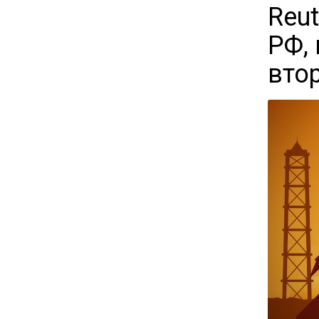
Временного поверенного РФ
Reut
вызвали в МИД Швеции
РФ,
вто
15:28
В МВД рассказали, что нельзя
публиковать в соцсетях
11:57
Экономист Еремкин
объяснил, почему банки
повышают ставки по
вкладам вопреки ЦБ
17:30
В России стартовал
эксперимент по
предоставлению льгот через
банковскую карту