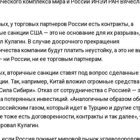
ического комплекса мира и России ИНЭИ РАН Вячесл
ых, у торговых партнеров России есть контракты, а
ые санкции США — это не основание для их разрыва»,
л Кулагин. В случае досрочного прекращения
чества компании будут платить неустойку, а это не 
 ни России, ни ее торговым партнерам.
ых, вторичные санкции ставят под вопрос сделанные
ции. Так, например, Китай вложил огромные средства
Сила Сибири». Отказ от сотрудничества с Россией — 
а потерянных инвестиций. «Аналогичным образом об
оссийским газом, который идет в Турцию и другие ст
е тоже есть договоренности, контракты и так далее»,
ровал Кулагин.
, если Россия покинет мировой рынок углеводородов,