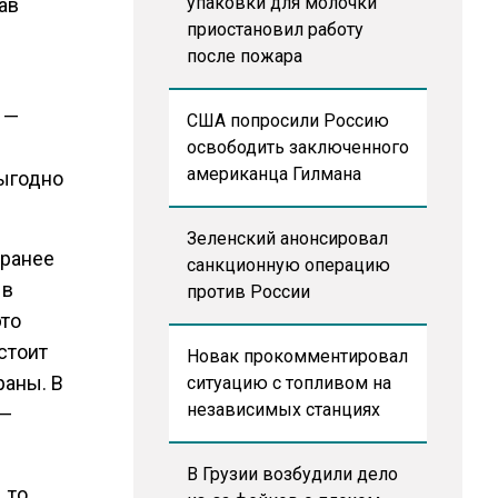
упаковки для молочки
ав
приостановил работу
после пожара
 —
США попросили Россию
освободить заключенного
американца Гилмана
выгодно
Зеленский анонсировал
 ранее
санкционную операцию
 в
против России
это
стоит
Новак прокомментировал
раны. В
ситуацию с топливом на
независимых станциях
 —
В Грузии возбудили дело
 то