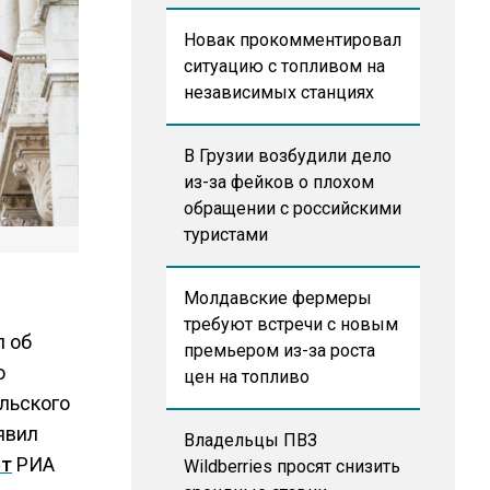
Новак прокомментировал
ситуацию с топливом на
независимых станциях
В Грузии возбудили дело
из-за фейков о плохом
обращении с российскими
туристами
Молдавские фермеры
требуют встречи с новым
л об
премьером из-за роста
о
цен на топливо
льского
явил
Владельцы ПВЗ
ет
РИА
Wildberries просят снизить