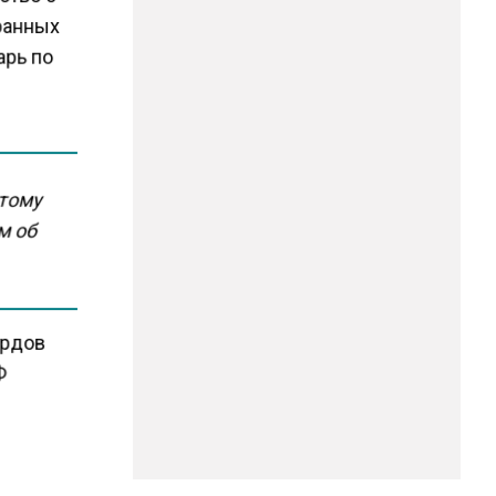
транных
арь по
этому
м об
ардов
Ф