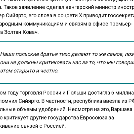
. Такое заявление сделал венгерский министр инос
р Сийярто, его слова в соцсети X приводит госсекрет
родным коммуникациям и связям в офисе премьер-
а Золтан Ковач.
Наши польские братья тихо делают то же самое, по
они не должны критиковать нас за то, что мы говори
этом открыто и честно.
ом году торговля России и Польши достигла 6 милли
помнил Сийярто. В частности, республика ввезла из Р
льные объемы удобрений. Несмотря на это, Варшава
о критикует другие государства Евросоюза за
ивание связей с Россией.