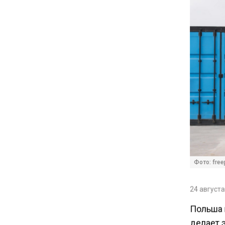
Депутат Григорьев призвал
заморозить цены на
авиабилеты и провоз багажа
11:41
С 1 сентября семьи смогут
брать ипотечные каникулы
при рождении ребенка
17:45
Tesla рассматривает
возможность продажи
бизнеса в Китае
Фото: freep
24 августа
16:00
Акции завода «Арарат»
Польша 
Царукяна переданы
делает э
государству решением суда