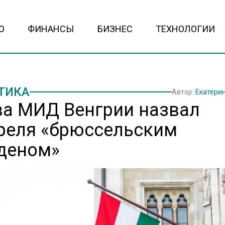
О
ФИНАНСЫ
БИЗНЕС
ТЕХНОЛОГИИ
ТИКА
Автор:
Екатери
ва МИД Венгрии назвал
реля «брюссельским
деном»