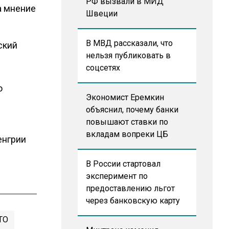
РФ вызвали в МИД
а мнение
Швеции
В МВД рассказали, что
ский
нельзя публиковать в
соцсетях
м
ю
Экономист Еремкин
объяснил, почему банки
повышают ставки по
вкладам вопреки ЦБ
енгрии
В России стартовал
эксперимент по
предоставлению льгот
через банковскую карту
ТО