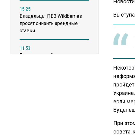
Новости
15:25
Выступая
Владельцы ПВЗ Wildberries
просят снизить арендные
ставки
11:53
Единственный производитель
телевизоров в РФ
Некотор
обанкротился
неформа
пройдет 
16:14
Украине.
Новые правила оплаты
если мер
сверхурочной работы
вступают в силу с сентября
Будапеш
При это
12:32
совета, 
Экспортеры ищут новые пути