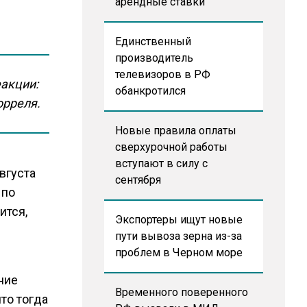
арендные ставки
Единственный
производитель
телевизоров в РФ
еакции:
обанкротился
орреля.
Новые правила оплаты
сверхурочной работы
вступают в силу с
вгуста
сентября
 по
ится,
Экспортеры ищут новые
пути вывоза зерна из-за
проблем в Черном море
ние
Временного поверенного
что тогда