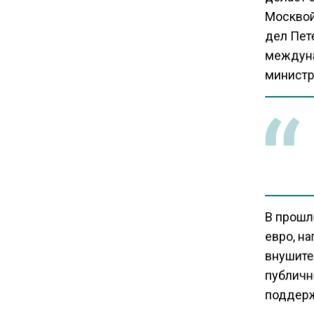
Москвой
дел Пете
14:43
междуна
Собянин: реновация стала
министр
драйвером экономики
России
В прошл
евро, на
внушите
публичн
поддерж