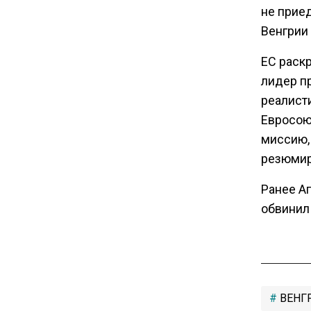
не приед
вывоза зерна из-за проблем
в Черном море
Венгрии 
ЕС раскр
20:46
лидер п
Временного поверенного РФ
реалисти
вызвали в МИД Швеции
Евросою
миссию,
15:28
резюмир
В МВД рассказали, что нельзя
публиковать в соцсетях
Ранее А
обвинил 
11:57
Экономист Еремкин
объяснил, почему банки
повышают ставки по
вкладам вопреки ЦБ
ВЕНГ