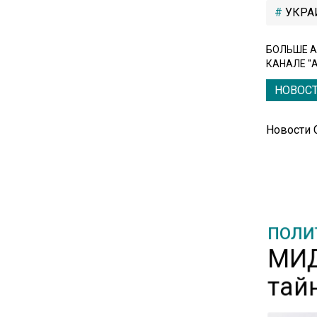
УКРА
17:30
В России стартовал
эксперимент по
БОЛЬШЕ А
предоставлению льгот через
КАНАЛЕ "
банковскую карту
НОВОС
16:30
Новости
Минтранс изменил правила
пассажирских перевозок в
электричках и автобусах
14:30
ПОЛИ
Аналитики выявили рост
МИД
интереса 52% россиян к
финансовым новостям
тай
12:30