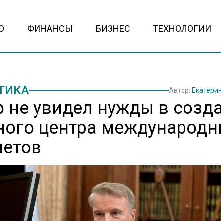
О
ФИНАНСЫ
БИЗНЕС
ТЕХНОЛОГИИ
ТИКА
Автор:
Екатери
ф не увидел нужды в созд
ного центра международн
четов