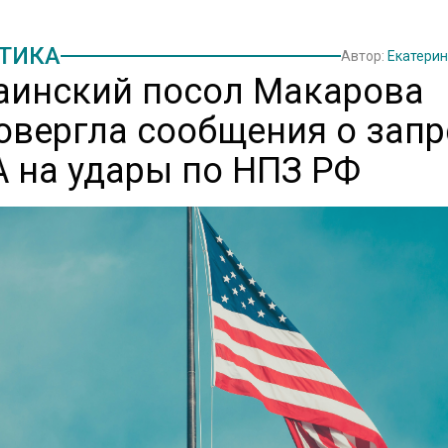
ТИКА
Автор:
Екатери
аинский посол Макарова
овергла сообщения о запр
 на удары по НПЗ РФ