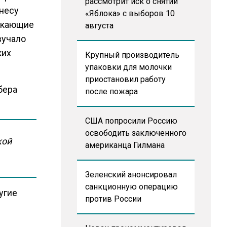
рассмотрит иск о снятии
несу
«Яблока» с выборов 10
никающие
августа
вучало
ких
Крупный производитель
упаковки для молочки
приостановил работу
бера
после пожара
США попросили Россию
освободить заключенного
кой
американца Гилмана
Зеленский анонсировал
санкционную операцию
угие
против России