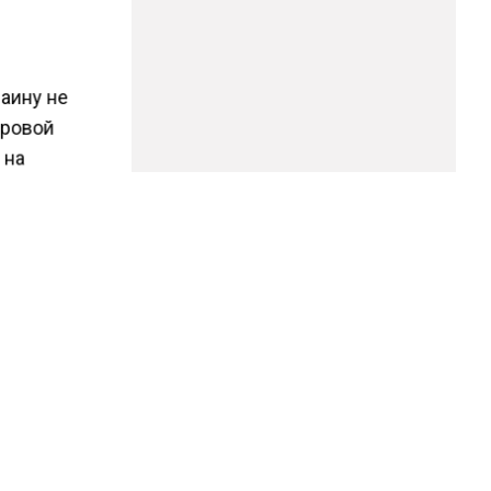
раину не
ировой
 на
точно