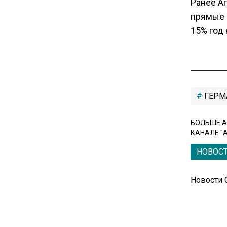
Ранее А
прямые 
16:17
15% год 
Новак прокомментировал
ситуацию с топливом на
независимых станциях
12:40
ГЕРМ
В Грузии возбудили дело из-
за фейков о плохом
БОЛЬШЕ А
обращении с российскими
КАНАЛЕ "
туристами
НОВОС
20:21
Новости
Молдавские фермеры
требуют встречи с новым
премьером из-за роста цен на
топливо