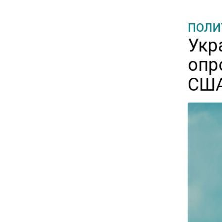
ПОЛИ
15:25
Владельцы ПВЗ Wildberries
Укр
просят снизить арендные
опр
ставки
США
11:53
Единственный производитель
телевизоров в РФ
обанкротился
16:14
Новые правила оплаты
сверхурочной работы
вступают в силу с сентября
12:32