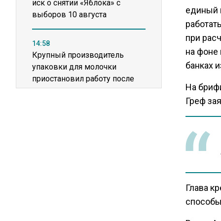
иск о снятии «Яблока» с
единый 
выборов 10 августа
работат
при рас
14:58
на фоне
Крупный производитель
банках и
упаковки для молочки
приостановил работу после
На бриф
пожара
Греф зая
11:36
США попросили Россию
освободить заключенного
американца Гилмана
20:22
Глава кр
Зеленский анонсировал
способы
санкционную операцию
против России