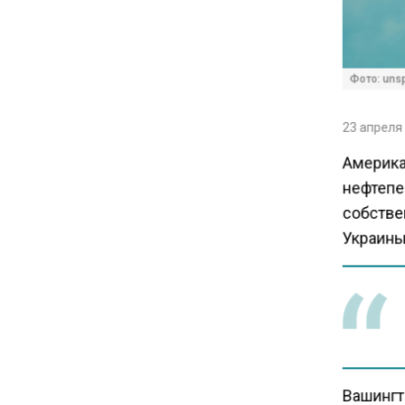
Экспортеры ищут новые пути
вывоза зерна из-за проблем
в Черном море
Фото: unsp
20:46
Временного поверенного РФ
23 апреля 
вызвали в МИД Швеции
Америка
нефтепе
15:28
собстве
В МВД рассказали, что нельзя
Украины
публиковать в соцсетях
11:57
Экономист Еремкин
объяснил, почему банки
повышают ставки по
вкладам вопреки ЦБ
Вашингт