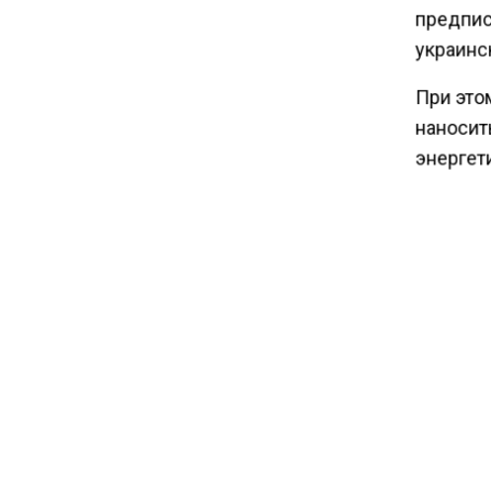
предпис
17:30
украинс
В России стартовал
эксперимент по
При это
предоставлению льгот через
наносит
банковскую карту
энергети
поражен
Ранее в
информ
вынужда
привлек
ВСУ