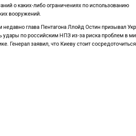
аний о каких-либо ограничениях по использованию
ких вооружений.
м недавно глава Пентагона Ллойд Остин призывал Ук
ь удары по российским НПЗ из-за риска проблем в м
ке. Генерал заявил, что Киеву стоит сосредоточиться
ии тактических и оперативных целей.
о вторник Агентство экономических новостей
ировало
, что дефицит в украинской энергосистеме
ет страну второй день подряд практически круглосу
ать аварийную помощь из Европы.
НПЗ
США
УКРАИНА