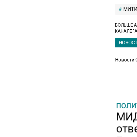
премьером из-за роста цен на
МИТИ
топливо
БОЛЬШЕ А
15:25
КАНАЛЕ "
Владельцы ПВЗ Wildberries
НОВОС
просят снизить арендные
ставки
Новости
11:53
Единственный производитель
телевизоров в РФ
обанкротился
ПОЛИ
МИД
16:14
Новые правила оплаты
отве
сверхурочной работы
вступают в силу с сентября