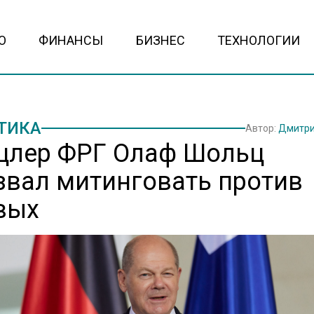
О
ФИНАНСЫ
БИЗНЕС
ТЕХНОЛОГИИ
ТИКА
Автор:
Дмитри
цлер ФРГ Олаф Шольц
звал митинговать против
вых