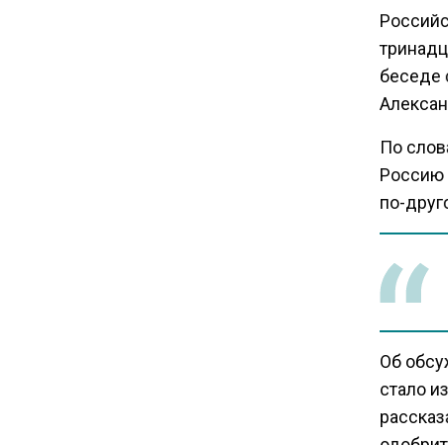
повышают ставки по
Российс
вкладам вопреки ЦБ
тринадца
беседе 
17:30
Алексан
В России стартовал
эксперимент по
По слов
предоставлению льгот через
Россию 
банковскую карту
по-друг
16:30
Минтранс изменил правила
пассажирских перевозок в
электричках и автобусах
Об обсу
14:30
стало и
Аналитики выявили рост
рассказа
интереса 52% россиян к
одобрит
финансовым новостям