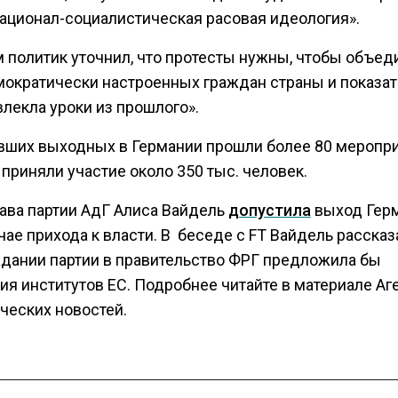
национал-социалистическая расовая идеология».
м политик уточнил, что протесты нужны, чтобы объед
мократически настроенных граждан страны и показать
лекла уроки из прошлого».
вших выходных в Германии прошли более 80 меропри
приняли участие около 350 тыс. человек.
лава партии АдГ Алиса Вайдель
допустила
выход Герм
чае прихода к власти. В беседе с FT Вайдель рассказа
адании партии в правительство ФРГ предложила бы
ия институтов ЕС. Подробнее читайте в материале Аг
ческих новостей.