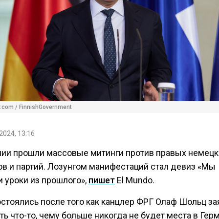
kr.com / FinnishGovernment
2024, 13:16
нии прошли массовые митинги против правых немецк
ов и партий. Лозунгом манифестаций стал девиз «Мы
и уроки из прошлого»,
пишет
El Mundo.
остоялись после того как канцлер ФРГ Олаф Шольц за
ть что-то, чему больше никогда не будет места в Гер