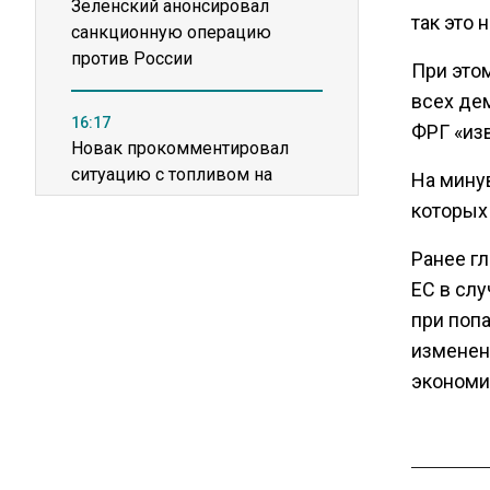
Зеленский анонсировал
так это 
санкционную операцию
против России
При это
всех де
16:17
ФРГ «изв
Новак прокомментировал
ситуацию с топливом на
На мину
независимых станциях
которых 
Ранее г
12:40
ЕС в слу
В Грузии возбудили дело из-
за фейков о плохом
при поп
обращении с российскими
изменен
туристами
экономи
20:21
Молдавские фермеры
требуют встречи с новым