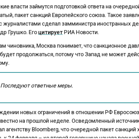
кие власти займутся подготовкой ответа на очередно
тый, пакет санкций Европейского союза. Такое заявл
с журналистами сделал замминистра иностранных д
др Грушко. Его
цитирует
РИА Новости.
ам чиновника, Москва понимает, что санкционное дав
будет продолжаться, потому что Запад не может дей
ому.
Последуют ответные меры.
ждении новых ограничений в отношении РФ Евросою
звестно на прошлой неделе. Осведомленный источни
л агентству Bloomberg, что очередной пакет санкций 
ь к 24 февраля – ко второй годовщине начала военно