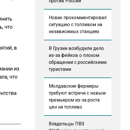
против России
Новак прокомментировал
инить
ситуацию с топливом на
, что
независимых станциях
ятий, в
В Грузии возбудили дело
из-за фейков о плохом
обращении с российскими
ании из
туристами
ла, что
Молдавские фермеры
ентства
требуют встречи с новым
премьером из-за роста
цен на топливо
Владельцы ПВЗ