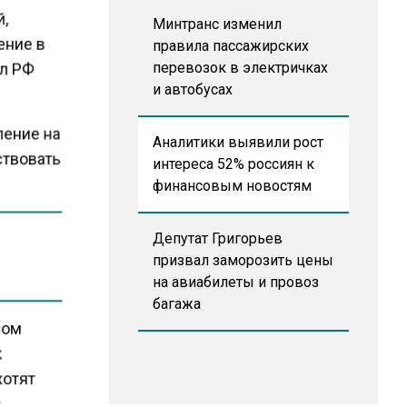
й,
Минтранс изменил
ение в
правила пассажирских
ел РФ
перевозок в электричках
и автобусах
ление на
Аналитики выявили рост
ствовать
интереса 52% россиян к
финансовым новостям
Депутат Григорьев
призвал заморозить цены
на авиабилеты и провоз
багажа
зом
к
хотят
й