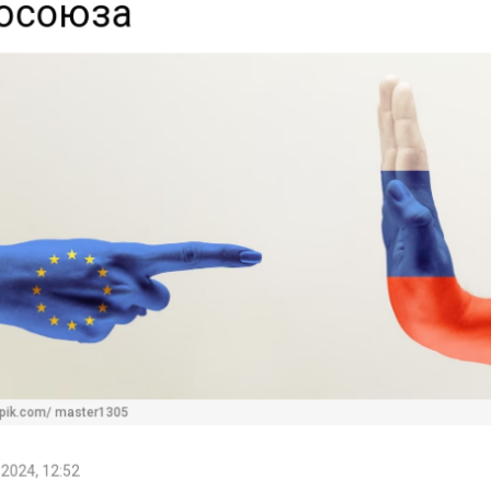
осоюза
pik.com/ master1305
2024, 12:52