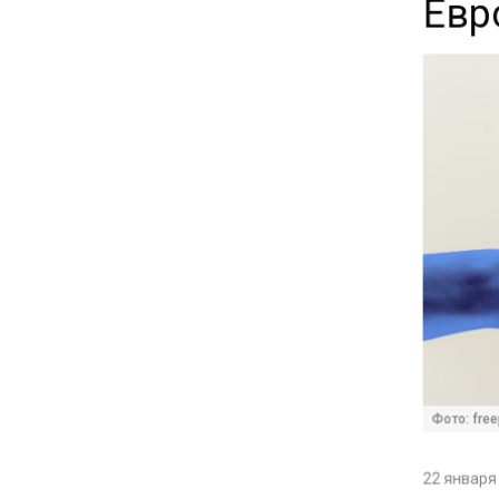
Евр
12:32
Экспортеры ищут новые пути
вывоза зерна из-за проблем
в Черном море
20:46
Временного поверенного РФ
вызвали в МИД Швеции
15:28
В МВД рассказали, что нельзя
публиковать в соцсетях
Фото: free
11:57
Экономист Еремкин
22 января 
объяснил, почему банки