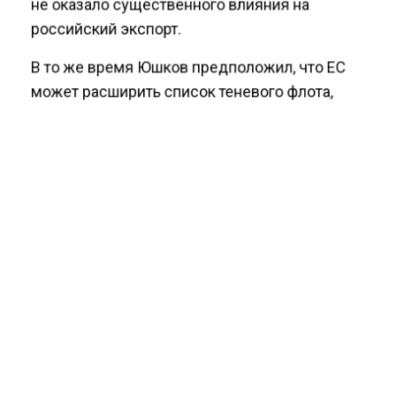
не оказало существенного влияния на
российский экспорт.
В то же время Юшков предположил, что ЕС
может расширить список теневого флота,
включив в него танкеры, проходящие через
Балтийское море. В этом случае потолок цен
становится важен.
НЕФТЬ
БОЛЬШЕ АКТУАЛЬНЫХ НОВОСТЕЙ И ЭКСКЛЮЗИВНЫХ
ВИДЕО СМОТРИТЕ В ТЕЛЕГРАМ КАНАЛЕ "АГЕНТСТВО
ЭКОНОМИЧЕСКИХ НОВОСТЕЙ".
ПРИСОЕДИНЯЙТЕСЬ!