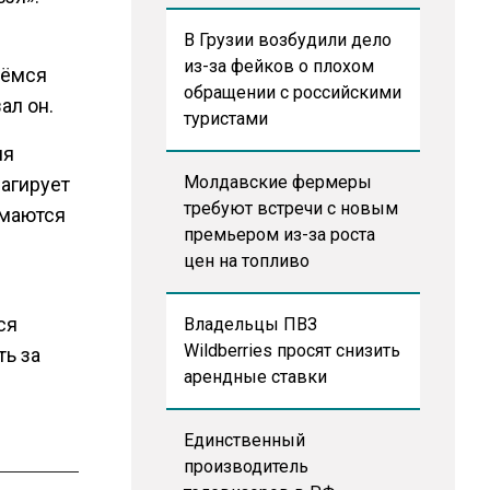
В Грузии возбудили дело
из-за фейков о плохом
аёмся
обращении с российскими
ал он.
туристами
ия
Молдавские фермеры
еагирует
требуют встречи с новым
имаются
премьером из-за роста
цен на топливо
ся
Владельцы ПВЗ
Wildberries просят снизить
ть за
арендные ставки
Единственный
производитель