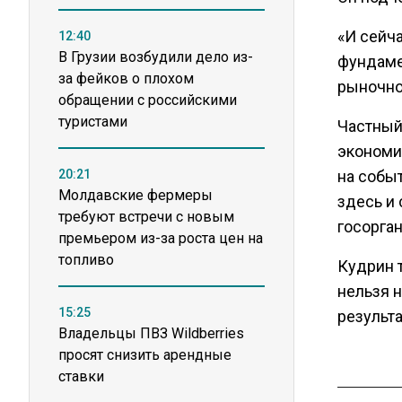
«И сейча
12:40
В Грузии возбудили дело из-
фундаме
за фейков о плохом
рыночной
обращении с российскими
туристами
Частный
экономик
20:21
на собы
Молдавские фермеры
здесь и 
требуют встречи с новым
госорган
премьером из-за роста цен на
топливо
Кудрин 
нельзя н
15:25
результ
Владельцы ПВЗ Wildberries
просят снизить арендные
ставки