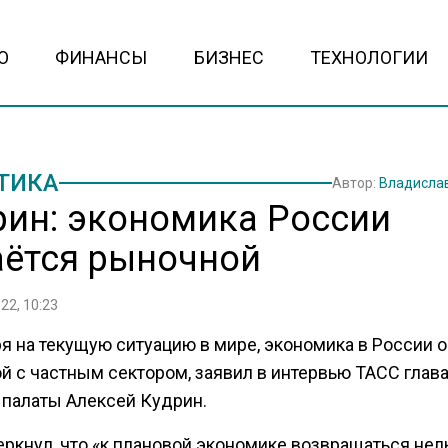
О
ФИНАНСЫ
БИЗНЕС
ТЕХНОЛОГИИ
ТИКА
Автор:
Владисла
рин: экономика России
аётся рыночной
22, 10:23
я на текущую ситуацию в мире, экономика в России о
й с частным сектором, заявил в интервью ТАСС глав
 палаты Алексей Кудрин.
ркнул, что «к плановой экономике возвращаться нел