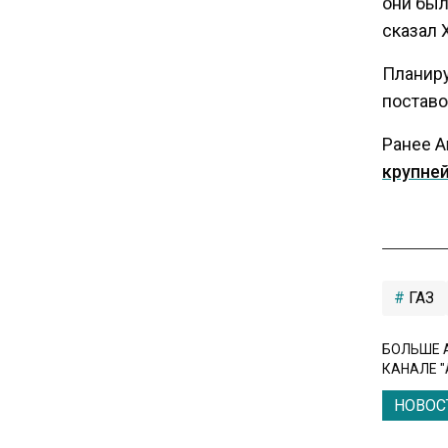
они были
сказал Х
16:30
Минтранс изменил правила
Планируе
пассажирских перевозок в
поставок
электричках и автобусах
Ранее А
крупне
14:30
Аналитики выявили рост
интереса 52% россиян к
финансовым новостям
ГАЗ
12:30
Депутат Григорьев призвал
заморозить цены на
БОЛЬШЕ А
авиабилеты и провоз багажа
КАНАЛЕ "
НОВОС
11:41