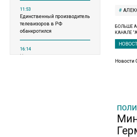
11:53
АЛЕК
Единственный производитель
телевизоров в РФ
БОЛЬШЕ А
обанкротился
КАНАЛЕ "
НОВОС
16:14
Новые правила оплаты
Новости
сверхурочной работы
вступают в силу с сентября
12:32
Экспортеры ищут новые пути
ПОЛИ
вывоза зерна из-за проблем
в Черном море
Мин
Гер
20:46
Временного поверенного РФ