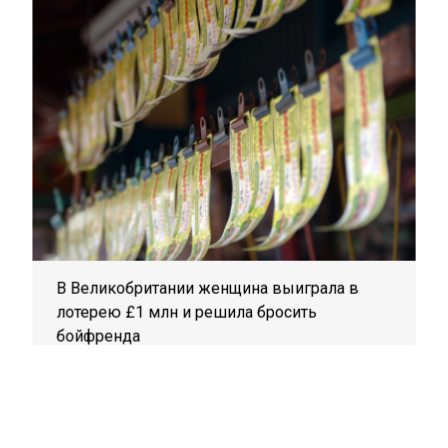
В Великобритании женщина выиграла в
лотерею £1 млн и решила бросить
бойфренда
Также на нем говорится о том, что все
граждане должны запастись впрок
батарейками, фонариками, влажными