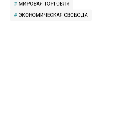
МИРОВАЯ ТОРГОВЛЯ
ЭКОНОМИЧЕСКАЯ СВОБОДА
БОЛЬШЕ АКТУАЛЬНЫХ НОВОСТЕЙ И ЭКСКЛЮЗИВНЫХ
ВИДЕО СМОТРИТЕ В ТЕЛЕГРАМ КАНАЛЕ "АГЕНТСТВО
ЭКОНОМИЧЕСКИХ НОВОСТЕЙ".
ПРИСОЕДИНЯЙТЕСЬ!
НОВОСТИ
ТЕЛЕГРАМ
Новости СМИ2
ПОЛИТИКА
Автор:
Софья Метелёва
Путин: не следует ожидать полной
свободы в мировой торговле