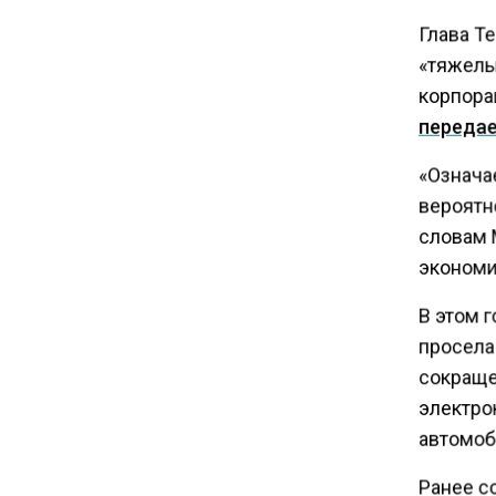
С 1 сентября семьи смогут
Глава T
брать ипотечные каникулы
«тяжелы
при рождении ребенка
корпора
передае
17:45
Tesla рассматривает
«Означае
возможность продажи
вероятно
бизнеса в Китае
словам 
экономич
16:00
Акции завода «Арарат»
В этом г
Царукяна переданы
просела 
государству решением суда
сокраще
электро
14:43
автомоби
Собянин: реновация стала
драйвером экономики
Ранее с
России