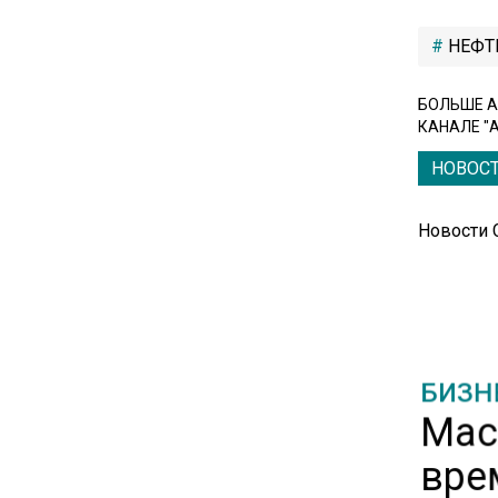
вызвали в МИД Швеции
НЕФТ
15:28
БОЛЬШЕ А
В МВД рассказали, что нельзя
КАНАЛЕ "
публиковать в соцсетях
НОВОС
11:57
Экономист Еремкин
Новости
объяснил, почему банки
повышают ставки по
вкладам вопреки ЦБ
17:30
БИЗН
В России стартовал
Мас
эксперимент по
предоставлению льгот через
вре
банковскую карту