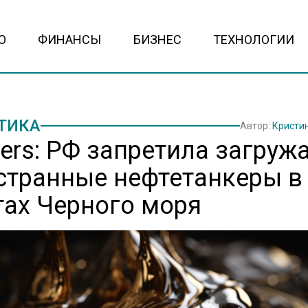
О
ФИНАНСЫ
БИЗНЕС
ТЕХНОЛОГИИ
ТИКА
Автор:
Кристи
ters: РФ запретила загруж
странные нефтетанкеры в
тах Черного моря