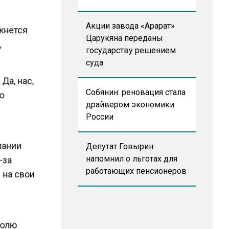
Акции завода «Арарат»
лкнется
Царукяна переданы
,
государству решением
суда
Да, нас,
Собянин: реновация стала
По
драйвером экономики
России
пании
Депутат Говырин
напомнил о льготах для
-за
работающих пенсионеров
 на свои
олю