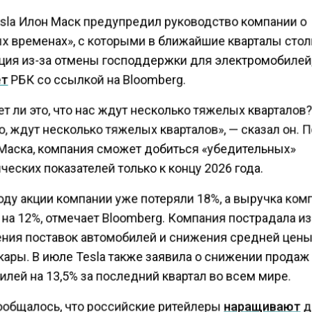
esla Илон Маск предупредил руководство компании о
х временах», с которыми в ближайшие кварталы сто
ция из-за отмены господдержки для электромобилей
т
РБК со ссылкой на Bloomberg.
т ли это, что нас ждут несколько тяжелых кварталов? 
, ждут несколько тяжелых кварталов», — сказал он. 
Маска, компания сможет добиться «убедительных»
еских показателей только к концу 2026 года.
оду акции компании уже потеряли 18%, а выручка ком
на 12%, отмечает Bloomberg. Компания пострадала из
ния поставок автомобилей и снижения средней цены
кары. В июле Tesla также заявила о снижении продаж
лей на 13,5% за последний квартал во всем мире.
ообщалось, что российские ритейлеры
наращивают
д