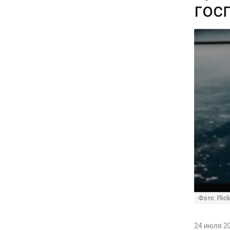
гос
16:30
Минтранс изменил правила
пассажирских перевозок в
электричках и автобусах
14:30
Аналитики выявили рост
интереса 52% россиян к
финансовым новостям
12:30
Депутат Григорьев призвал
заморозить цены на
авиабилеты и провоз багажа
Фото: Flick
11:41
24 июля 20