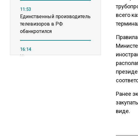
трубопр
11:53
всего ка
Единственный производитель
термина
телевизоров в РФ
обанкротился
Правила
Министе
16:14
иностран
Новые правила оплаты
распола
сверхурочной работы
вступают в силу с сентября
президе
соответ
12:32
Ранее э
Экспортеры ищут новые пути
закупать
вывоза зерна из-за проблем
виде.
в Черном море
20:46
Временного поверенного РФ