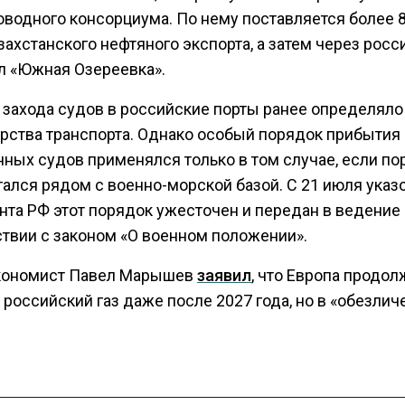
оводного консорциума. По нему поставляется более 
захстанского нефтяного экспорта, а затем через рос
л «Южная Озереевка».
 захода судов в российские порты ранее определяло
рства транспорта. Однако особый порядок прибытия
ных судов применялся только в том случае, если по
гался рядом с военно-морской базой. С 21 июля указ
нта РФ этот порядок ужесточен и передан в ведение
ствии с законом «О военном положении».
кономист Павел Марышев
заявил
, что Европа продол
 российский газ даже после 2027 года, но в «обезли