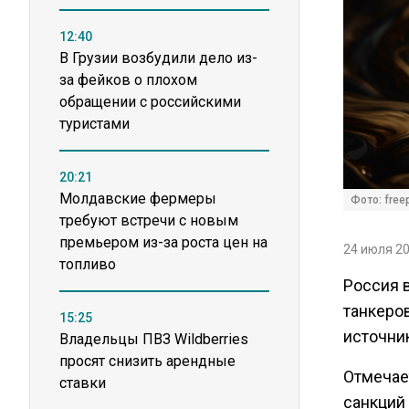
12:40
В Грузии возбудили дело из-
за фейков о плохом
обращении с российскими
туристами
20:21
Молдавские фермеры
Фото: free
требуют встречи с новым
премьером из-за роста цен на
24 июля 20
топливо
Россия 
танкеров
15:25
источни
Владельцы ПВЗ Wildberries
просят снизить арендные
Отмечае
ставки
санкций