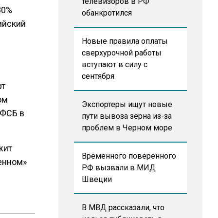
телевизоров в РФ
80%
обанкротился
сийский
Новые правила оплаты
сверхурочной работы
вступают в силу с
сентября
рт
ом
Экспортеры ищут новые
 ФСБ в
пути вывоза зерна из-за
проблем в Черном море
жит
Временного поверенного
ченном»
РФ вызвали в МИД
Швеции
В МВД рассказали, что