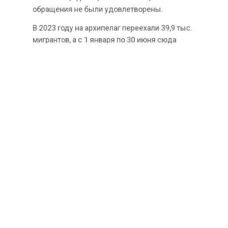
обращения не были удовлетворены.
В 2023 году на архипелаг переехали 39,9 тыс.
мигрантов, а с 1 января по 30 июня сюда
прибыли еще около 20 тыс. нелегалов.
Ранее Агентство экономических новостей
сообщало
, что Лукашенко предложил
россиянам покупать участки в селах
республики.
КАНАРЫ
МИГРАЦИЯ
ПРОТЕСТЫ
БОЛЬШЕ АКТУАЛЬНЫХ НОВОСТЕЙ И ЭКСКЛЮЗИВНЫХ
ВИДЕО СМОТРИТЕ В ТЕЛЕГРАМ КАНАЛЕ "АГЕНТСТВО
ЭКОНОМИЧЕСКИХ НОВОСТЕЙ".
ПРИСОЕДИНЯЙТЕСЬ!
НОВОСТИ
ТЕЛЕГРАМ
Новости СМИ2