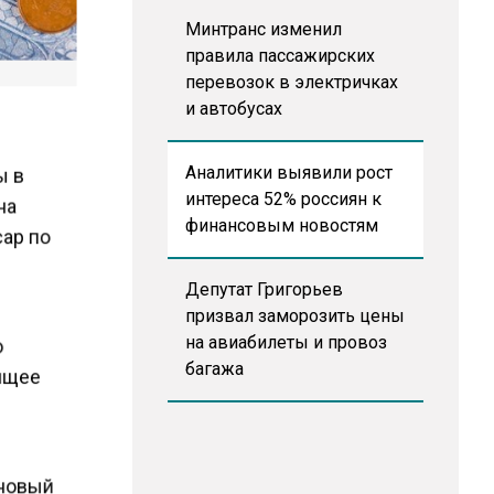
Минтранс изменил
правила пассажирских
перевозок в электричках
и автобусах
ы в
Аналитики выявили рост
интереса 52% россиян к
на
финансовым новостям
сар по
Депутат Григорьев
призвал заморозить цены
на авиабилеты и провоз
о
багажа
оящее
—
 новый