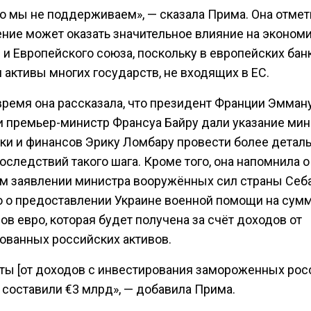
о мы не поддерживаем», — сказала Прима. Она отмети
ение может оказать значительное влияние на эконом
 и Европейского союза, поскольку в европейских бан
 активы многих государств, не входящих в ЕС.
 время она рассказала, что президент Франции Эмман
и премьер-министр Франсуа Байру дали указание мин
ки и финансов Эрику Ломбару провести более детал
оследствий такого шага. Кроме того, она напомнила о
м заявлении министра вооружённых сил страны Себ
 о предоставлении Украине военной помощи на сумм
в евро, которая будет получена за счёт доходов от
ованных российских активов.
ты [от доходов с инвестирования замороженных рос
 составили €3 млрд», — добавила Прима.