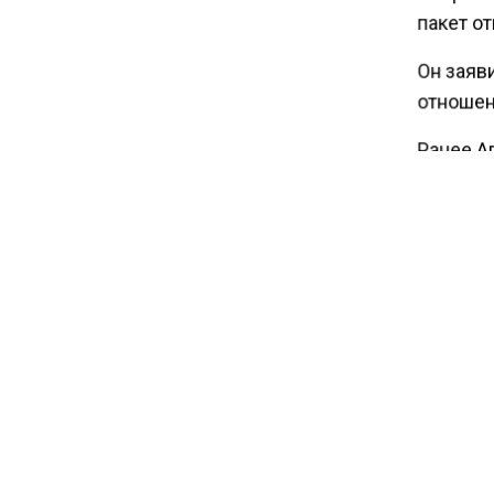
пакет от
12:30
Он заяв
Депутат Григорьев призвал
отношен
заморозить цены на
авиабилеты и провоз багажа
Ранее А
председ
ЕС
БОЛЬШЕ А
КАНАЛЕ "
НОВОС