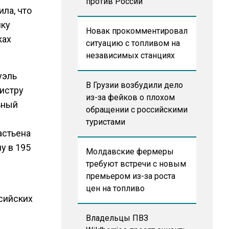
против России
ла, что
ику
Новак прокомментировал
ках
ситуацию с топливом на
независимых станциях
уэль
В Грузии возбудили дело
истру
из-за фейков о плохом
ьный
обращении с российскими
туристами
астьена
у в 195
Молдавские фермеры
требуют встречи с новым
премьером из-за роста
цен на топливо
сийских
Владельцы ПВЗ