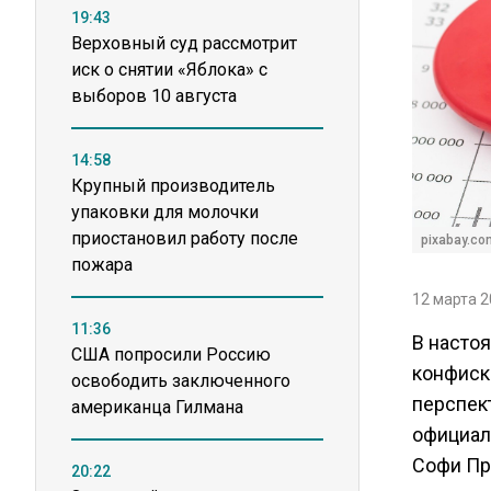
19:43
Верховный суд рассмотрит
иск о снятии «Яблока» с
выборов 10 августа
14:58
Крупный производитель
упаковки для молочки
приостановил работу после
pixabay.co
пожара
12 марта 2
11:36
В насто
США попросили Россию
конфиск
освободить заключенного
перспек
американца Гилмана
официал
Софи Пр
20:22