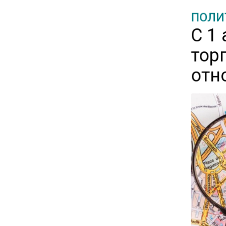
ПОЛИ
12:32
С 1
Экспортеры ищут новые пути
вывоза зерна из-за проблем
тор
в Черном море
отн
20:46
Временного поверенного РФ
вызвали в МИД Швеции
15:28
В МВД рассказали, что нельзя
публиковать в соцсетях
11:57
Экономист Еремкин
объяснил, почему банки