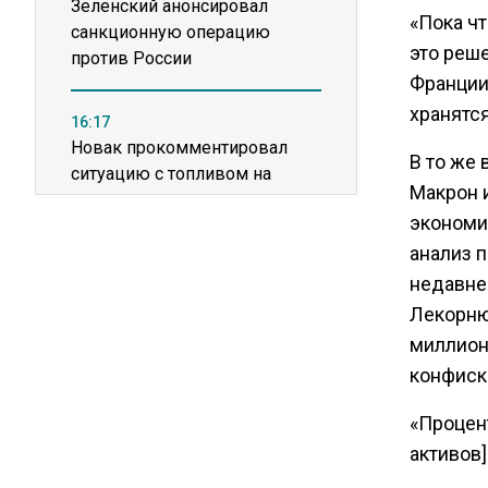
Зеленский анонсировал
«Пока чт
санкционную операцию
это реш
против России
Франции
хранятся
16:17
Новак прокомментировал
В то же
ситуацию с топливом на
Макрон 
независимых станциях
экономи
анализ п
12:40
недавне
В Грузии возбудили дело из-
Лекорню
за фейков о плохом
обращении с российскими
миллионо
туристами
конфиск
«Процен
20:21
активов]
Молдавские фермеры
требуют встречи с новым