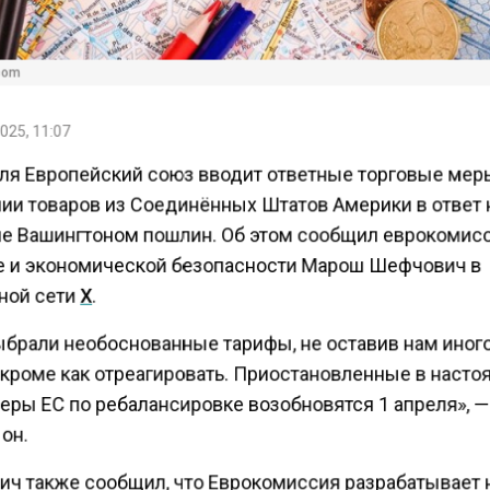
com
025, 11:07
еля Европейский союз вводит ответные торговые мер
ии товаров из Соединённых Штатов Америки в ответ 
е Вашингтоном пошлин. Об этом сообщил еврокомис
е и экономической безопасности Марош Шефчович в
ной сети
X
.
брали необоснованные тарифы, не оставив нам иног
 кроме как отреагировать. Приостановленные в наст
еры ЕС по ребалансировке возобновятся 1 апреля», 
он.
ч также сообщил, что Еврокомиссия разрабатывает