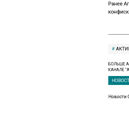
Ранее А
премьером из-за роста цен на
конфиск
топливо
15:25
Владельцы ПВЗ Wildberries
просят снизить арендные
АКТИ
ставки
БОЛЬШЕ А
11:53
КАНАЛЕ "
Единственный производитель
телевизоров в РФ
НОВОС
обанкротился
Новости
16:14
Новые правила оплаты
сверхурочной работы
вступают в силу с сентября