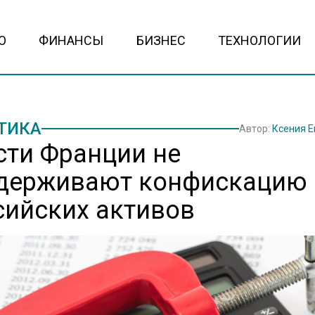
О
ФИНАНСЫ
БИЗНЕС
ТЕХНОЛОГИИ
ТИКА
Автор:
Ксения 
сти Франции не
держивают конфискацию
сийских активов