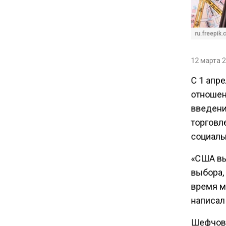
повышают ставки по
вкладам вопреки ЦБ
ru.freepik.
17:30
В России стартовал
12 марта 2
эксперимент по
С 1 апр
предоставлению льгот через
отношен
банковскую карту
введени
торговл
16:30
социаль
Минтранс изменил правила
пассажирских перевозок в
«США вы
электричках и автобусах
выбора,
время м
14:30
написал 
Аналитики выявили рост
интереса 52% россиян к
Шефчови
финансовым новостям