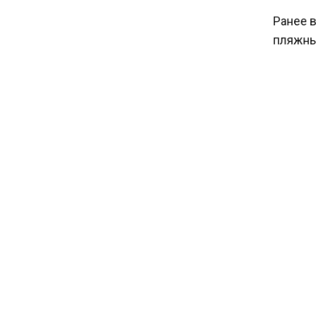
15:43
Сергей Миронов предложил
Ранее в
ввести выплаты к 1 сентября
пляжный 
для семей с детьми
ТУРИ
БОЛЬШЕ А
КАНАЛЕ "
НОВОС
Новости