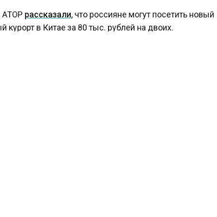
 АТОР
рассказали
, что россияне могут посетить новы
курорт в Китае за 80 тыс. рублей на двоих.
ЗМ
КТУАЛЬНЫХ НОВОСТЕЙ И ЭКСКЛЮЗИВНЫХ ВИДЕО СМОТРИТЕ В Т
АГЕНТСТВО ЭКОНОМИЧЕСКИХ НОВОСТЕЙ".
ПРИСОЕДИНЯЙТЕСЬ!
ТИ
ТЕЛЕГРАМ
 СМИ2