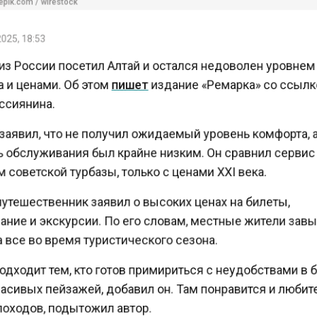
25, 18:53
из России посетил Алтай и остался недоволен уровне
 и ценами. Об этом
пишет
издание «Ремарка» со ссыл
сиянина.
аявил, что не получил ожидаемый уровень комфорта,
 обслуживания был крайне низким. Он сравнил серви
советской турбазы, только с ценами XXI века.
утешественник заявил о высоких ценах на билеты,
ние и экскурсии. По его словам, местные жители за
все во время туристического сезона.
дходит тем, кто готов примириться с неудобствами в
асивых пейзажей, добавил он. Там понравится и люб
оходов, подытожил автор.