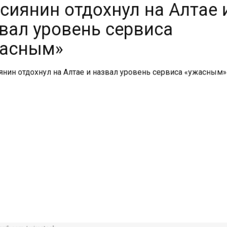
вал уровень сервиса
асным»
pik.com / wirestock