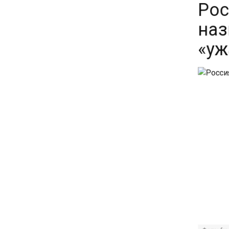
наз
11:41
С 1 сентября семьи смогут
«уж
брать ипотечные каникулы
при рождении ребенка
17:45
Tesla рассматривает
возможность продажи
бизнеса в Китае
16:00
Акции завода «Арарат»
Царукяна переданы
государству решением суда
14:43
Собянин: реновация стала
Фото: free