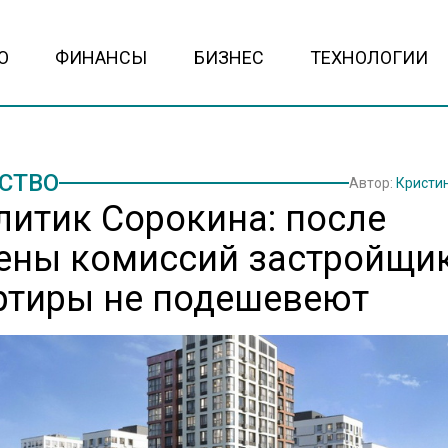
О
ФИНАНСЫ
БИЗНЕС
ТЕХНОЛОГИИ
СТВО
Автор:
Кристи
литик Сорокина: после
ены комиссий застройщи
ртиры не подешевеют