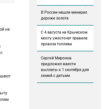
В России нашли минерал
дороже золота
м
кой на
С 4 августа на Крымском
мосту ужесточат правила
провоза топлива
 а
с с
Сергей Миронов
предложил ввести
выплаты к 1 сентября для
семей с детьми
вышают
 быту
ителям