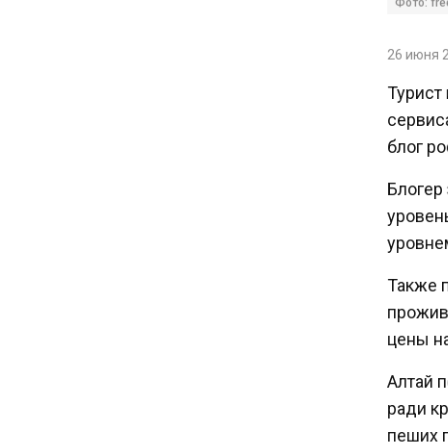
драйвером экономики
России
26 июня 20
Турист 
10:00
сервиса
Депутат Говырин напомнил о
льготах для работающих
блог рос
пенсионеров
Блогер з
уровень
09:18
уровнем 
В России нашли минерал
дороже золота
Также п
прожива
19:39
цены на 
С 4 августа на Крымском
мосту ужесточат правила
Алтай по
провоза топлива
ради кр
пеших п