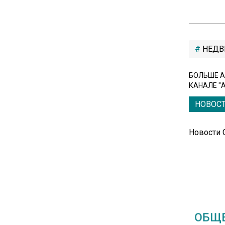
банковскую карту
16:30
НЕДВ
Минтранс изменил правила
пассажирских перевозок в
электричках и автобусах
БОЛЬШЕ А
КАНАЛЕ "
НОВОС
14:30
Аналитики выявили рост
интереса 52% россиян к
Новости
финансовым новостям
12:30
Депутат Григорьев призвал
заморозить цены на
ОБЩЕ
авиабилеты и провоз багажа
Рос