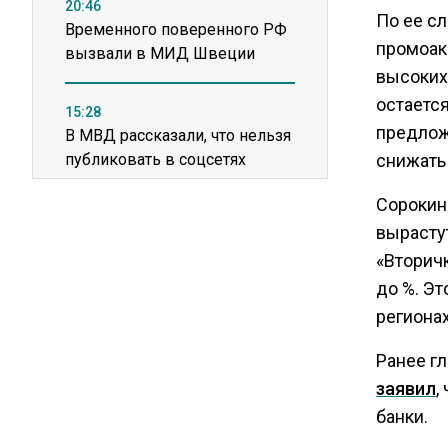
20:46
По ее с
Временного поверенного РФ
промоак
вызвали в МИД Швеции
высоких
остаетс
15:28
предлож
В МВД рассказали, что нельзя
публиковать в соцсетях
снижать
Сорокин
11:57
вырастут
Экономист Еремкин
«Вторичк
объяснил, почему банки
до %. Э
повышают ставки по
вкладам вопреки ЦБ
регионах
Ранее г
17:30
заявил
,
В России стартовал
банки.
эксперимент по
предоставлению льгот через