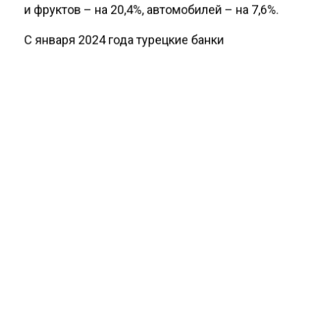
и фруктов – на 20,4%, автомобилей – на 7,6%.
С января 2024 года турецкие банки
отказываются проводить платежи из России
на фоне санкций, введенных Вашингтоном.
Из-за этого экспортеры республики
столкнулись с серьезными проблемами в
торговле с РФ.
Ранее в четверг Агентство экономических
новостей
сообщало
, что компании Турции
просят Анкару разрешить операции с РФ в
обход кредитных организаций.