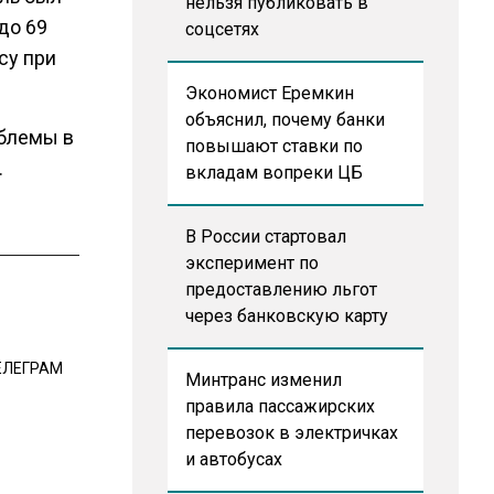
нельзя публиковать в
 до 69
соцсетях
су при
Экономист Еремкин
объяснил, почему банки
облемы в
повышают ставки по
.
вкладам вопреки ЦБ
В России стартовал
эксперимент по
предоставлению льгот
через банковскую карту
ЕЛЕГРАМ
Минтранс изменил
правила пассажирских
перевозок в электричках
и автобусах