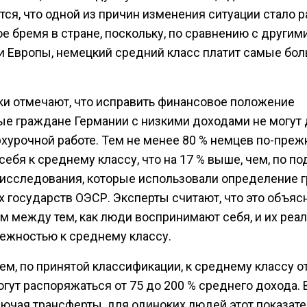
тся, что одной из причин изменения ситуации стало 
е бремя в стране, поскольку, по сравнению с другим
и Европы, немецкий средний класс платит самые бо
ки отмечают, что исправить финансовое положение
ые граждане Германии с низкими доходами не могут
рхурочной работе. Тем не менее 80 % немцев по-пре
себя к среднему классу, что на 17 % выше, чем, по п
 исследования, которые использовали определение 
х государств ОЭСР. Эксперты считают, что это объяс
м между тем, как люди воспринимают себя, и их реа
ежностью к среднему классу.
ем, по принятой классификации, к среднему классу о
могут распоряжаться от 75 до 200 % среднего дохода. 
лючая трансферты, для одиноких людей этот показат