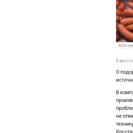
С 1 сентября семьи смогут
брать ипотечные каникулы
при рождении ребенка
17:45
Фото: pixa
Tesla рассматривает
возможность продажи
бизнеса в Китае
8 августа 
О подор
16:00
источник
Акции завода «Арарат»
Царукяна переданы
В компа
государству решением суда
произво
проблем
14:43
не отме
Собянин: реновация стала
технику
драйвером экономики
Росстата
России