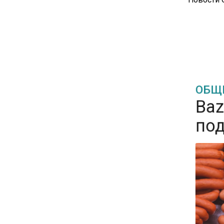
16:30
Минтранс изменил правила
пассажирских перевозок в
электричках и автобусах
ОБЩЕ
Baza
14:30
Аналитики выявили рост
под
интереса 52% россиян к
финансовым новостям
12:30
Депутат Григорьев призвал
заморозить цены на
авиабилеты и провоз багажа
11:41