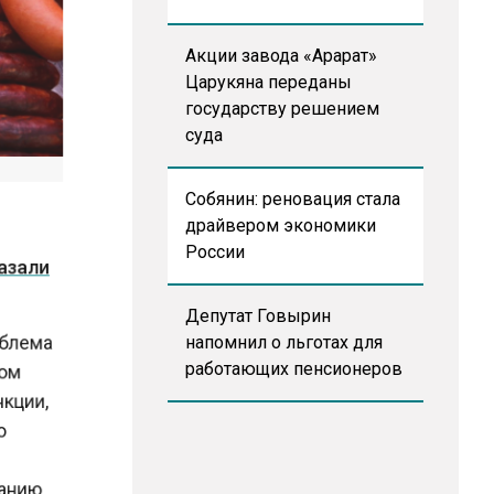
Акции завода «Арарат»
Царукяна переданы
государству решением
суда
Собянин: реновация стала
драйвером экономики
казали
России
Депутат Говырин
роблема
напомнил о льготах для
этом
работающих пенсионеров
анкции,
ую
м
ожанию