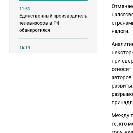
Отмечае
11:53
налогово
Единственный производитель
странам
телевизоров в РФ
обанкротился
налоги.
Аналити
16:14
некотор
Новые правила оплаты
при све
сверхурочной работы
вступают в силу с сентября
относят 
авторов
развиты
12:32
Экспортеры ищут новые пути
разрыво
вывоза зерна из-за проблем
принадл
в Черном море
Между т
те, кто 
20:46
Временного поверенного РФ
году, вк