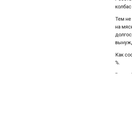
колбас и
10:00
Тем не м
Депутат Говырин напомнил о
на мясны
льготах для работающих
долгоср
пенсионеров
вынужде
Как соо
%.
Ранее А
индейки
КОЛБ