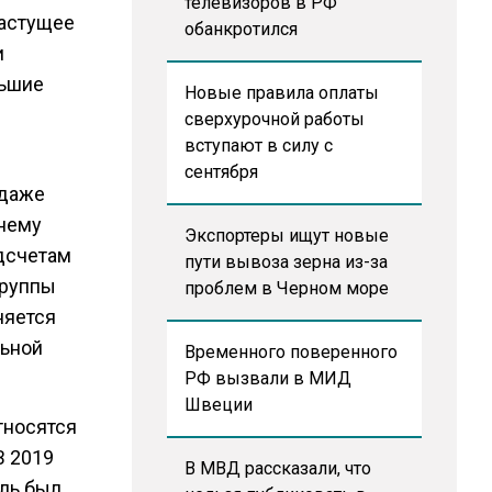
телевизоров в РФ
растущее
обанкротился
и
льшие
Новые правила оплаты
сверхурочной работы
вступают в силу с
сентября
 даже
жнему
Экспортеры ищут новые
одсчетам
пути вывоза зерна из-за
группы
проблем в Черном море
няется
льной
Временного поверенного
РФ вызвали в МИД
Швеции
тносятся
В 2019
В МВД рассказали, что
ель был