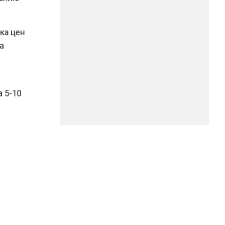
ачка цен
-за
т
на 5-10
со