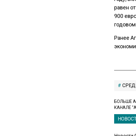
вызвали в МИД Швеции
равен от
900 евр
15:28
годовом 
В МВД рассказали, что нельзя
Ранее А
публиковать в соцсетях
экономи
11:57
Экономист Еремкин
объяснил, почему банки
повышают ставки по
вкладам вопреки ЦБ
СРЕД
БОЛЬШЕ А
17:30
КАНАЛЕ "
В России стартовал
эксперимент по
НОВОС
предоставлению льгот через
банковскую карту
Новости