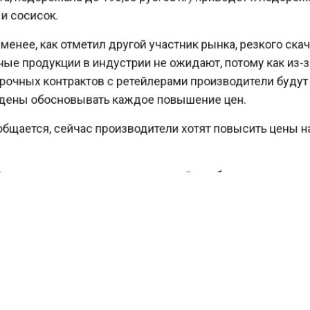
 сосисок.
енее, как отметил другой участник рынка, резкого ск
е продукции в индустрии не ожидают, потому как из
очных контрактов с ретейлерами производители буду
ны обосновывать каждое повышение цен.
бщается, сейчас производители хотят повысить цены 
гентство экономических новостей
сообщало
, что мя
 в России может подорожать в сентябре на 6,5 %.
АСА
РОСТ ЦЕН НА МЯСО В РОССИИ
СОСИСКИ