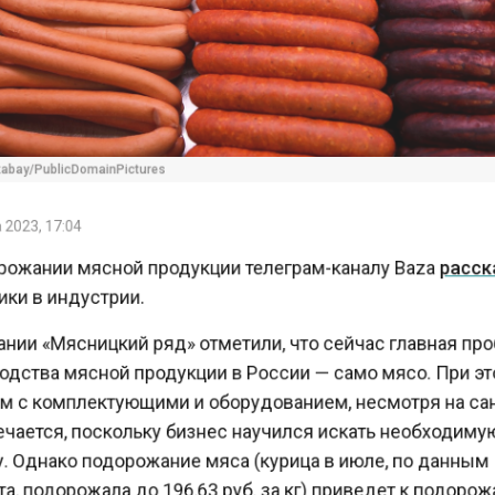
bay/PublicDomainPictures
2023, 17:04
ожании мясной продукции телеграм-каналу Baza
расс
и в индустрии.
нии «Мясницкий ряд» отметили, что сейчас главная п
дства мясной продукции в России — само мясо. При 
 с комплектующими и оборудованием, несмотря на с
чается, поскольку бизнес научился искать необходим
. Однако подорожание мяса (курица в июле, по данны
, подорожала до 196,63 руб. за кг) приведет к подор