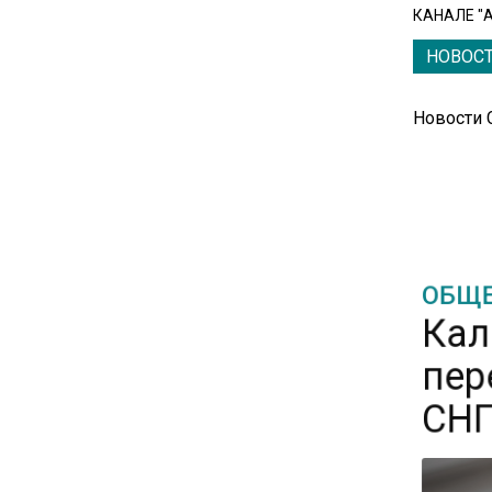
КАНАЛЕ "
Единственный производитель
телевизоров в РФ
НОВОС
обанкротился
Новости
16:14
Новые правила оплаты
сверхурочной работы
вступают в силу с сентября
ОБЩЕ
12:32
Кал
Экспортеры ищут новые пути
вывоза зерна из-за проблем
пер
в Черном море
СНГ
20:46
Временного поверенного РФ
вызвали в МИД Швеции