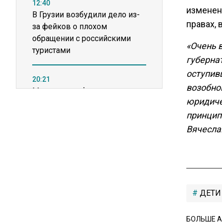
12:40
изменен
В Грузии возбудили дело из-
правах, 
за фейков о плохом
обращении с российскими
«Очень 
туристами
губерна
оступив
20:21
возобно
Молдавские фермеры
юридиче
требуют встречи с новым
премьером из-за роста цен на
принцип
топливо
Вячесла
15:25
Владельцы ПВЗ Wildberries
просят снизить арендные
ставки
ДЕТИ
БОЛЬШЕ А
11:53