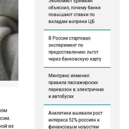
Экономист Еремкин
объяснил, почему банки
повышают ставки по
вкладам вопреки ЦБ
В России стартовал
эксперимент по
предоставлению льгот
через банковскую карту
Минтранс изменил
правила пассажирских
перевозок в электричках
и автобусах
чном
Аналитики выявили рост
нсии.
интереса 52% россиян к
дной из
финансовым новостям