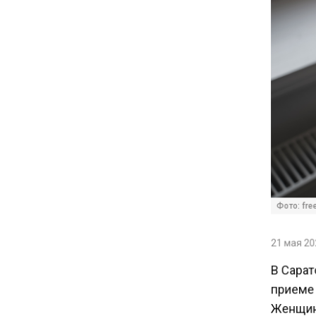
15:28
В МВД рассказали, что нельзя
публиковать в соцсетях
11:57
Экономист Еремкин
объяснил, почему банки
повышают ставки по
вкладам вопреки ЦБ
Фото: freep
17:30
В России стартовал
21 мая 202
эксперимент по
предоставлению льгот через
В Сарат
банковскую карту
приеме 
Женщина 