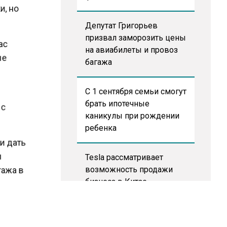
и, но
Депутат Григорьев
призвал заморозить цены
час
на авиабилеты и провоз
ные
багажа
С 1 сентября семьи смогут
брать ипотечные
 с
каникулы при рождении
ребенка
 и дать
Tesla рассматривает
ны
возможность продажи
тажа в
бизнеса в Китае