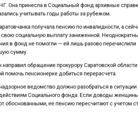
НГ. Она принесла в Социальный фонд архивные справк
азались учитывать годы работы за рубежом.
аратовчанка получала пенсию по инвалидности, а сей
 свою социальную выплату заниженной. Неоднократ
ия в фонд не помогли — ей лишь разово перечислили
ую сумму.
 направил обращение прокурору Саратовской области
й помочь пенсионерке добиться перерасчета.
надзорное ведомство должно разобраться в ситуации
действиям Социального фонда. Если доводы женщи
т обоснованными, ее пенсию пересчитают с учетом с