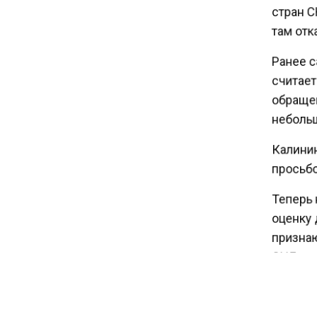
16:30
стран С
Минтранс изменил правила
там отк
пассажирских перевозок в
электричках и автобусах
Ранее с
считает
обращен
14:30
Аналитики выявили рост
небольш
интереса 52% россиян к
финансовым новостям
Калинин
просьбо
12:30
Теперь 
Депутат Григорьев призвал
оценку 
заморозить цены на
признаю
авиабилеты и провоз багажа
СНГ.
11:41
С 1 сентября семьи смогут
брать ипотечные каникулы