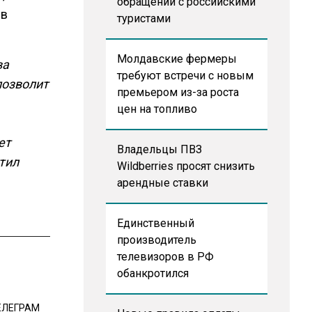
обращении с российскими
 в
туристами
Молдавские фермеры
ва
требуют встречи с новым
позволит
премьером из-за роста
цен на топливо
ет
Владельцы ПВЗ
тил
Wildberries просят снизить
арендные ставки
Единственный
производитель
телевизоров в РФ
обанкротился
ЕЛЕГРАМ