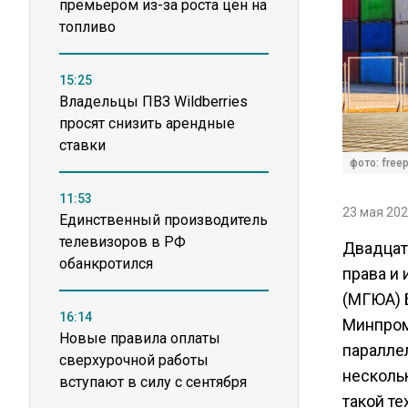
премьером из-за роста цен на
топливо
15:25
Владельцы ПВЗ Wildberries
просят снизить арендные
ставки
фото: free
11:53
23 мая 202
Единственный производитель
телевизоров в РФ
Двадцат
обанкротился
права и 
(МГЮА) 
16:14
Минпром
Новые правила оплаты
паралле
сверхурочной работы
несколь
вступают в силу с сентября
такой те