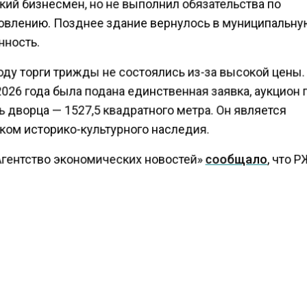
кий бизнесмен, но не выполнил обязательства по
овлению. Позднее здание вернулось в муниципальн
нность.
оду торги трижды не состоялись из-за высокой цены.
026 года была подана единственная заявка, аукцион
 дворца — 1527,5 квадратного метра. Он является
ком историко-культурного наследия.
Агентство экономических новостей»
сообщало
, что 
продать 63-этажный небоскреб Moscow Towers в «Мо
ачальная цена которого составляла 280,8 миллиарда 
ИОН
НЕДВИЖИМОСТЬ
ТОРГИ