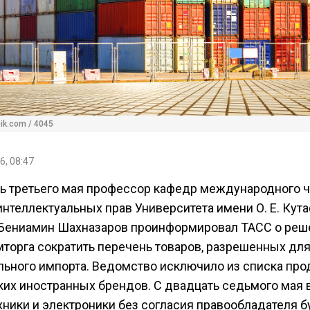
pik.com / 4045
6, 08:47
ь третьего мая профессор кафедр международного ч
интеллектуальных прав Университета имени О. Е. Кут
Бениамин Шахназаров проинформировал ТАСС о реш
торга сократить перечень товаров, разрешенных дл
льного импорта. Ведомство исключило из списка пр
ких иностранных брендов. С двадцать седьмого мая 
хники и электроники без согласия правообладателя б