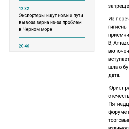
запреще
12:32
Экспортеры ищут новые пути
Из переч
вывоза зерна из-за проблем
гигиены 
в Черном море
приемник
B, Amaz
20:46
включен
Временного поверенного РФ
вступает
вызвали в МИД Швеции
шла о б
дата.
15:28
В МВД рассказали, что нельзя
Юрист р
публиковать в соцсетях
отечест
Пятнадц
11:57
форуме 
Экономист Еремкин
торговы
объяснил, почему банки
повышают ставки по
взаимод