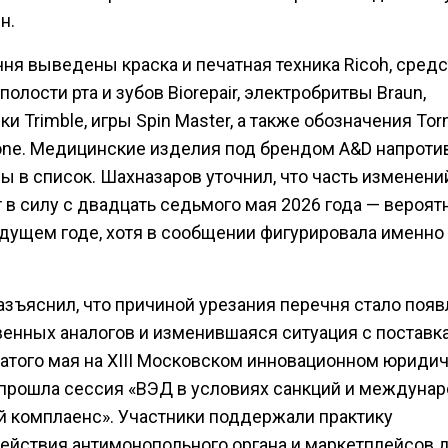
н.
ня выведены краска и печатная техника Ricoh, сред
полости рта и зубов Biorepair, электробритвы Braun,
и Trimble, игры Spin Master, а также обозначения Torn
one. Медицинские изделия под брендом A&D напротив
ы в список. Шахназаров уточнил, что часть изменени
 в силу с двадцать седьмого мая 2026 года — вероятн
удущем годе, хотя в сообщении фигурировала именно 
азъяснил, что причиной урезания перечня стало поя
венных аналогов и изменившаяся ситуация с поставк
атого мая на XIII Московском инновационном юриди
прошла сессия «ВЭД в условиях санкций и междуна
й комплаенс». Участники поддержали практику
ействия антимонопольного органа и маркетплейсов 