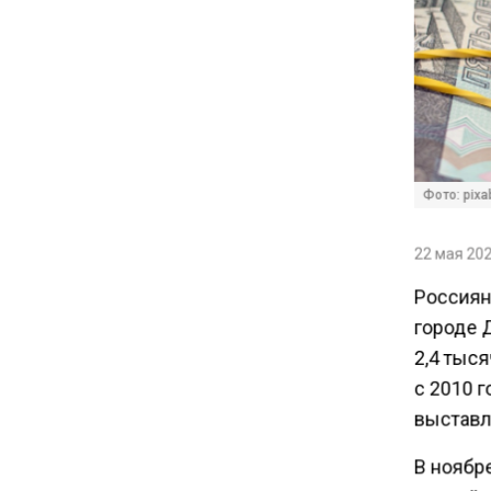
Акции завода «Арарат»
Царукяна переданы
государству решением суда
14:43
Собянин: реновация стала
драйвером экономики
Фото: pixa
России
22 мая 202
10:00
Россиян
Депутат Говырин напомнил о
льготах для работающих
городе Д
пенсионеров
2,4 тыся
с 2010 г
09:18
выставля
В России нашли минерал
дороже золота
В ноябр