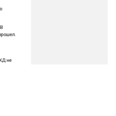
ую
 В
 прошел.
РЖД не
сква-
рублей.