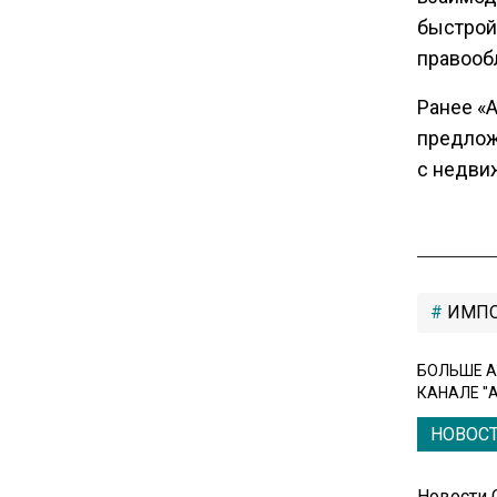
вкладам вопреки ЦБ
быстрой
правооб
17:30
Ранее «
В России стартовал
предлож
эксперимент по
предоставлению льгот через
с недви
банковскую карту
16:30
Минтранс изменил правила
пассажирских перевозок в
ИМПО
электричках и автобусах
БОЛЬШЕ А
КАНАЛЕ "
14:30
Аналитики выявили рост
НОВОС
интереса 52% россиян к
финансовым новостям
Новости