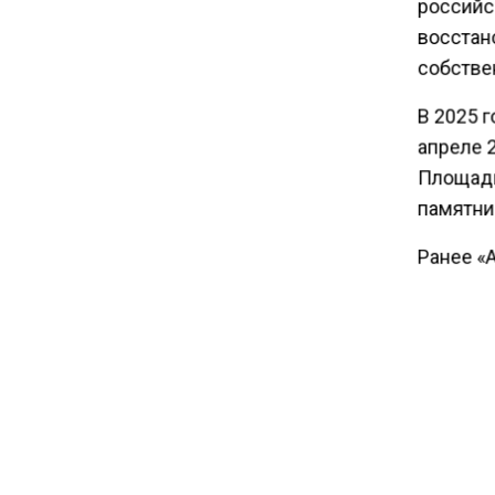
российс
восстан
19:39
С 4 августа на Крымском
собстве
мосту ужесточат правила
В 2025 г
провоза топлива
апреле 2
Площадь
памятни
Ранее «
смогли 
Сити», н
АУКЦ