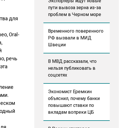
Экспортеры ищут новые
пути вывоза зерна из-за
проблем в Черном море
ства для
Временного поверенного
eo, Oral-
РФ вызвали в МИД
,
Швеции
й
о, речь
В МВД рассказали, что
эта
нельзя публиковать в
соцсетях
вление
Экономист Еремкин
ами.
объяснил, почему банки
ческом
повышают ставки по
родный
вкладам вопреки ЦБ
для