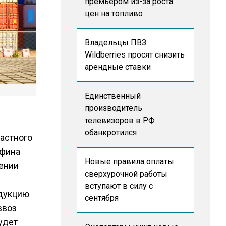
премьером из-за роста
цен на топливо
Владельцы ПВЗ
Wildberries просят снизить
арендные ставки
Единственный
производитель
телевизоров в РФ
обанкротился
астного
афина
Новые правила оплаты
ении
сверхурочной работы
я
вступают в силу с
одукцию
сентября
ввоз
удет