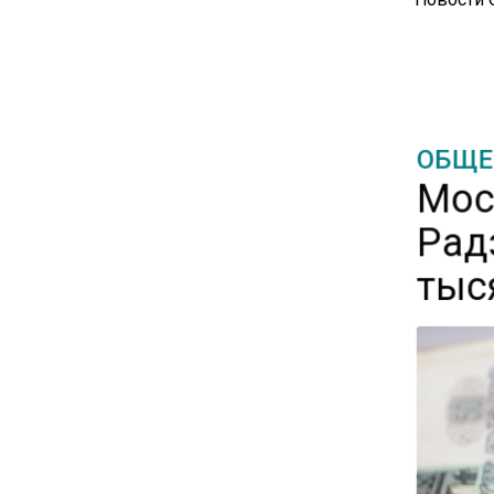
12:30
Депутат Григорьев призвал
заморозить цены на
авиабилеты и провоз багажа
ОБЩЕ
Мос
11:41
С 1 сентября семьи смогут
Рад
брать ипотечные каникулы
тыс
при рождении ребенка
17:45
Tesla рассматривает
возможность продажи
бизнеса в Китае
16:00