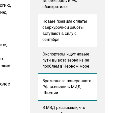
телевизоров в РФ
огию,
обанкротился
гию,
Новые правила оплаты
сверхурочной работы
вступают в силу с
сентября
тов,
Экспортеры ищут новые
в-
пути вывоза зерна из-за
роких
проблем в Черном море
Временного поверенного
более
РФ вызвали в МИД
Швеции
В МВД рассказали, что