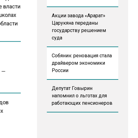
е власти
 школах
Акции завода «Арарат»
области
Царукяна переданы
государству решением
суда
Собянин: реновация стала
драйвером экономики
России
, —
Депутат Говырин
напомнил о льготах для
адов
работающих пенсионеров
ях