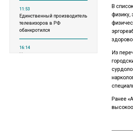
В списо
11:53
физику,
Единственный производитель
физичес
телевизоров в РФ
обанкротился
эргореа
здоровог
16:14
Из пере
Новые правила оплаты
городски
сверхурочной работы
вступают в силу с сентября
сурдоло
нарколо
специал
12:32
Экспортеры ищут новые пути
Ранее «
вывоза зерна из-за проблем
высокоо
в Черном море
20:46
Временного поверенного РФ