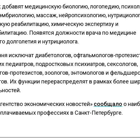
к добавят медицинскую биологию, логопедию, психол
 эмбриологию, массаж, нейропсихологию, нутрициоло
кую реабилитацию, химическую экспертизу и
билитацию. Появятся должности врача по медицине
о долголетия и нутрициолога.
чня исключат диабетологов, офтальмологов-протезис
х педиатров, подростковых психиатров, сексологов,
гов-протезистов, зоологов, энтомологов и фельдшеро
гов. Их функции перераспределят в рамках более ши
ьностей.
Агентство экономических новостей»
сообщало
о наи
плачиваемых профессиях в Санкт-Петербурге.