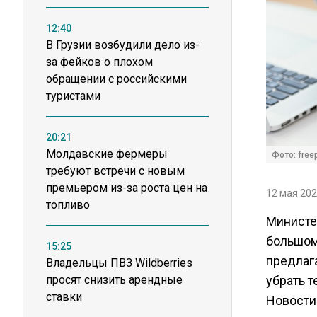
12:40
В Грузии возбудили дело из-
за фейков о плохом
обращении с российскими
туристами
20:21
Молдавские фермеры
Фото: freep
требуют встречи с новым
премьером из-за роста цен на
12 мая 202
топливо
Министе
большом
15:25
предлаг
Владельцы ПВЗ Wildberries
просят снизить арендные
убрать т
ставки
Новости