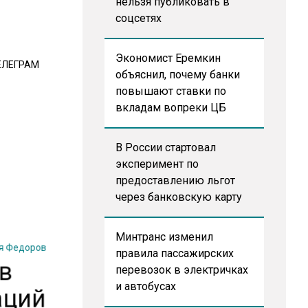
нельзя публиковать в
соцсетях
Экономист Еремкин
ЕЛЕГРАМ
объяснил, почему банки
повышают ставки по
вкладам вопреки ЦБ
В России стартовал
эксперимент по
предоставлению льгот
через банковскую карту
Минтранс изменил
я Федоров
правила пассажирских
 в
перевозок в электричках
аций
и автобусах